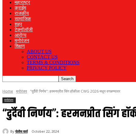
महाराष्ट्र
क्राईम
राजकीय
सामाजिक
शहर
टेक्नॉलॉजी
आरोग्य
मनोरंजन
शिक्षण
ABOUT US
CONTACT US
TERMS & CONDITIONS
PRIVACY POLICY
Home
मनोरंजन
"दुर्दैवी निर्णय": हरमनप्रीत सिंग हॉकीला CWG 2026 मधून वगळण्यावर
मनोरंजन
“दुर्दैवी निर्णय”: हरमनप्रीत सिंग
By
पोलीस वार्ता
October 22, 2024