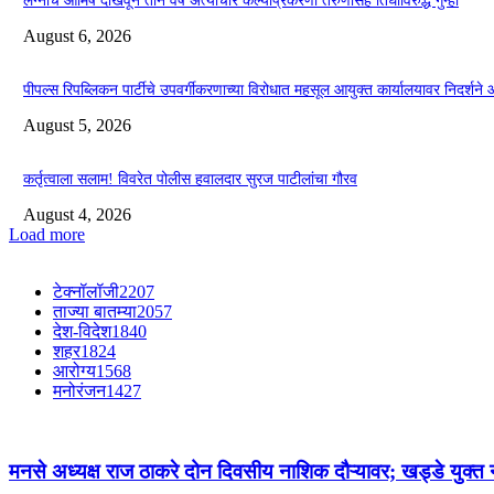
लग्नाचे आमिष दाखवून तीन वर्षे अत्याचार केल्याप्रकरणी तरुणासह तिघांविरुद्ध गुन्हा
August 6, 2026
पीपल्स रिपब्लिकन पार्टीचे उपवर्गीकरणाच्या विरोधात महसूल आयुक्त कार्यालयावर निदर्शने
August 5, 2026
कर्तृत्वाला सलाम! विवरेत पोलीस हवालदार सुरज पाटीलांचा गौरव
August 4, 2026
Load more
टेक्नॉलॉजी
2207
ताज्या बातम्या
2057
देश-विदेश
1840
शहर
1824
आरोग्य
1568
मनोरंजन
1427
मनसे अध्यक्ष राज ठाकरे दोन दिवसीय नाशिक दौऱ्यावर; खड्डे युक्त 