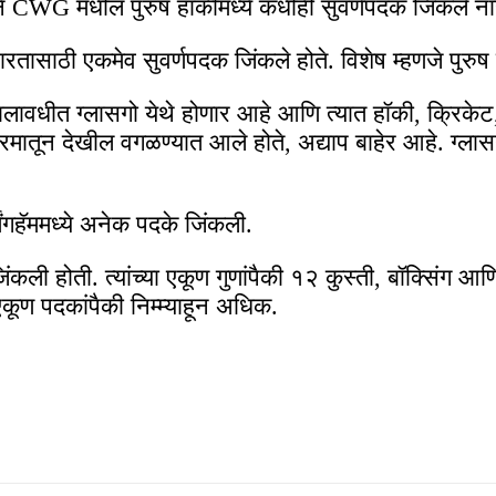
े CWG मधील पुरुष हॉकीमध्ये कधीही सुवर्णपदक जिंकले ना
रतासाठी एकमेव सुवर्णपदक जिंकले होते. विशेष म्हणजे पुरुष 
ावधीत ग्लासगो येथे होणार आहे आणि त्यात हॉकी, क्रिकेट,
रमातून देखील वगळण्यात आले होते, अद्याप बाहेर आहे. ग्ला
मिंगहॅममध्ये अनेक पदके जिंकली.
ंकली होती. त्यांच्या एकूण गुणांपैकी १२ कुस्ती, बॉक्सिंग आण
कूण पदकांपैकी निम्म्याहून अधिक.