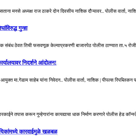
ना मनसे अध्यक्ष राज ठाकरे दोन दिवसीय नाशिक दौऱ्यावर.. पोलीस वार्ता, नाशिक 
विरुद्ध गुन्हा
क संबंध ठेवत तिची फसवणूक केल्याप्रकरणी बाजारपेठ पोलीस ठाण्यात ता.५ रोजी त
कार्यालयावर निदर्शने आंदोलन!
क्त मा.गेडाम साहेब यांना निवेदन.. पोलीस वार्ता, नाशिक | पीपल्स रिपब्लिकन पार्
 बारकाईने तपास करून गुन्हेगारांना कायद्याचा धाक निर्माण करणारे पोलीस हेड कॉन्स्
यिकांमध्ये कारवाईमुळे खळबळ