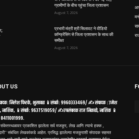
ग्रामीणों के बीच पहुंचा जिला प्रशासन
आर
August 7, 2026
मन
सा
प्रभारी मंत्री श्री सिलावट ने वीडियो
त;
कॉन्फ्रेंसिंग से जिला प्रशासन के साथ की
रा
त
समीक्षा
August 7, 2026
OUT US
F
ादक: निलेश फिरके, भुसावळ 📱संपर्क: 9960333469/ ✍️ संपादक : उमेश
, नाशिक, 📱संपर्क: 9637519059/ ✍️उपसंपादक राज निकाळे, नाशिक 📱
क: 8411001999.
संकेतस्थळावर प्रकाशित झालेला सर्व मजकूर, लेख आणि त्याचे हक्क ,
ारी'' संबंधित लेखकांकडे आहेत. प्रसिद्ध झालेल्या मजकुराशी संपादक सहमत