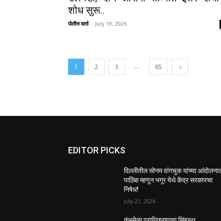
शोध सुरू..
पोलीस वार्ता
-
July 19, 2026
...
1
2
3
65
EDITOR PICKS
दिल्लीतील सोनम वांगचुक यांच्या आंदोलना
पाठिंबा म्हणून भगूर येथे केंद्र सरकारचा
निषेध!
July 21, 2026
कुंभमेळा प्राधिकरणाचा सिंहस्थ