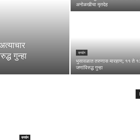
अनोळखीचा मृतदेह
 अत्याचार
द्ध गुन्हा
क्राईम
भुसावळात तरुणास मारहाण; ११ ते १
जणांविरुद्ध गुन्हा
क्राईम