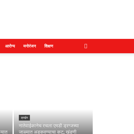
आरोग्य
मनोरंजन
शिक्षण
क्राईम
नातेवाईकानेच रचला एमडी ड्रग्जच्या
्यात
जाळ्यात अडकवण्याचा कट; खंडणी