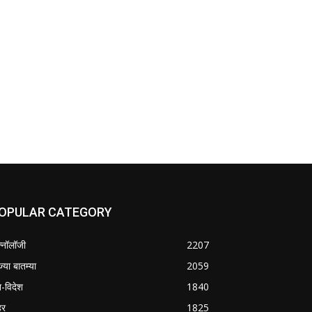
OPULAR CATEGORY
क्नॉलॉजी
2207
ज्या बातम्या
2059
श-विदेश
1840
हर
1825