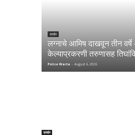
क्राईम
लग्नाचे आमिष दाखवून तीन वर्षे
केल्याप्रकरणी तरुणासह तिघांविरु
Police Warta
-
August 6, 2026
क्राईम