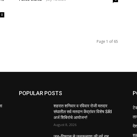
0
Page 1 of 65
POPULAR POSTS
P
ला
शहरात शनिवार व रविवार रोजी मतदार
टे
संघातील सर्व मतदान केंद्रांवर विशेष SRI
ता
अर्ज शिबिरांचे आयोजन!
August 8, 2026
दे
श
जन-विश्वास से जनकल्याण की नई राह,