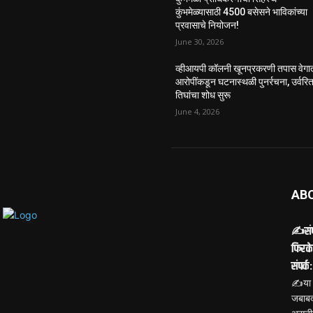
कुंभमेळ्यासाठी 4500 बसेसने भाविकांच्या
प्रवासाचे नियोजन!
June 30, 2026
व्हीआयपी कॉलनी खूनप्रकरणी तपास वेगा
आरोपींकडून घटनास्थळी पुनर्रचना, उर्वरि
तिघांचा शोध सुरू
June 4, 2026
AB
✍️संप
फिरके
संपर्
✍️या 
जबाबद