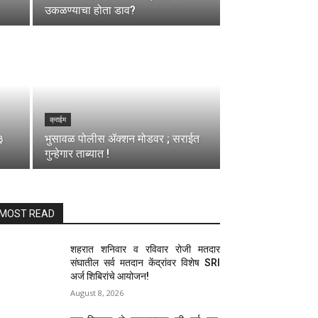
उकळण्याचा होता डाव?
क्राईम
३
भुसावळ पोलीस ॲक्शन मोडवर ; सराईत
गुन्हेगार ताब्यात !
MOST READ
शहरात शनिवार व रविवार रोजी मतदार
संघातील सर्व मतदान केंद्रांवर विशेष SRI
अर्ज शिबिरांचे आयोजन!
August 8, 2026