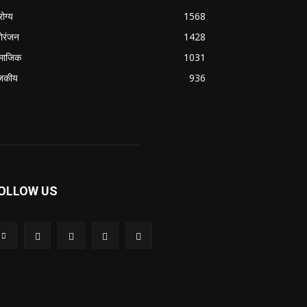
ोग्य
1568
ोरंजन
1428
माजिक
1031
जकीय
936
OLLOW US