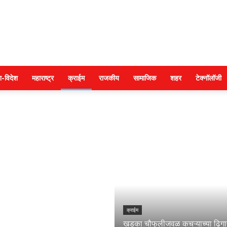
Police
श-विदेश
महाराष्ट्र
क्राईम
राजकीय
सामाजिक
शहर
टेक्नॉलॉजी
warta
क्राईम
खडका चौफुलीजवळ कचऱ्याच्या ढिगाऱ