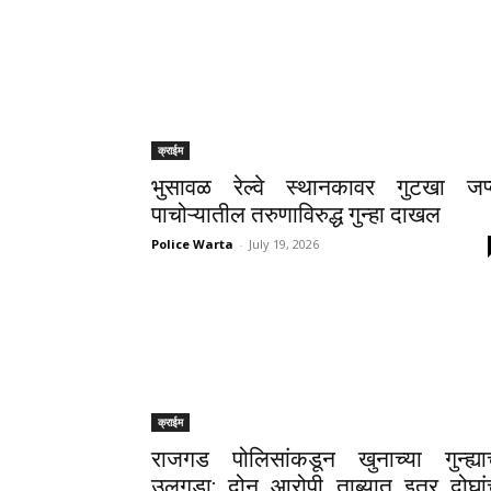
क्राईम
भुसावळ रेल्वे स्थानकावर गुटखा जप्
पाचोऱ्यातील तरुणाविरुद्ध गुन्हा दाखल
Police Warta
-
July 19, 2026
क्राईम
राजगड पोलिसांकडून खुनाच्या गुन्ह्या
उलगडा; दोन आरोपी ताब्यात इतर दोघां