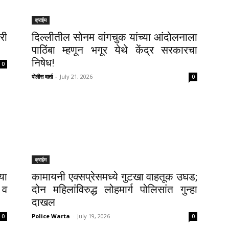
क्राईम
री
दिल्लीतील सोनम वांगचुक यांच्या आंदोलनाला
पाठिंबा म्हणून भगूर येथे केंद्र सरकारचा
निषेध!
0
पोलीस वार्ता
-
July 21, 2026
0
क्राईम
या
कामायनी एक्सप्रेसमध्ये गुटखा वाहतूक उघड;
 व
दोन महिलांविरुद्ध लोहमार्ग पोलिसांत गुन्हा
दाखल
Police Warta
-
July 19, 2026
0
0