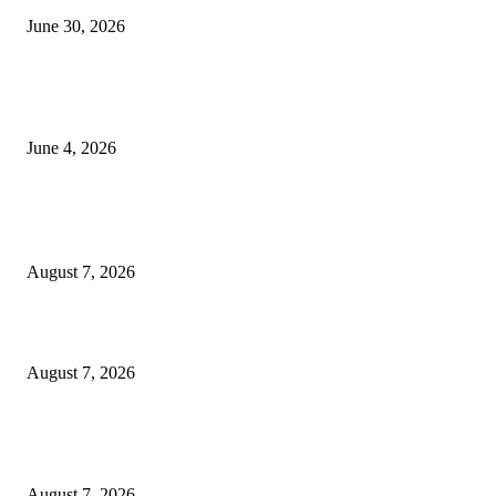
June 30, 2026
व्हीआयपी कॉलनी खूनप्रकरणी तपास वेगात; आरोपींकडून घटनास्थळी पुनर्रचना, उर्वरित त
शोध सुरू
June 4, 2026
POPULAR POSTS
जन-विश्वास से जनकल्याण की नई राह, ग्रामीणों के बीच पहुंचा जिला प्रशासन
August 7, 2026
प्रभारी मंत्री श्री सिलावट ने वीडियो कॉन्फ्रेंसिंग से जिला प्रशासन के साथ की समीक्षा
August 7, 2026
मनसे अध्यक्ष राज ठाकरे दोन दिवसीय नाशिक दौऱ्यावर; खड्डे युक्त नाशिक आणि कुंभमेळ्य
कामावर लक्ष?
August 7, 2026