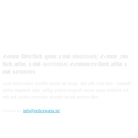
ABOUT US
✍️संपादक: निलेश फिरके, भुसावळ 📱संपर्क: 9960333469/ ✍️ संपादक : उमेश
फिरके, नाशिक, 📱संपर्क: 9637519059/ ✍️उपसंपादक राज निकाळे, नाशिक 📱
संपर्क: 8411001999.
✍️या संकेतस्थळावर प्रकाशित झालेला सर्व मजकूर, लेख आणि त्याचे हक्क , जबाबदारी''
संबंधित लेखकांकडे आहेत. प्रसिद्ध झालेल्या मजकुराशी संपादक सहमत असतीलच असे
नाही याचे उल्लंघन करणाऱ्यांवर कायदेशीर कारवाई करण्यात येईल.
Contact us:
info@policewarta.in/
FOLLOW US