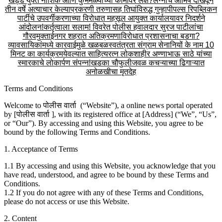
खड्डे युक्त नाशिक आणि कुंभमेळ्याच्या कामावर लक्ष?
लग्नाचे आमिष दाखवून
तीन वर्षे अत्याचार केल्याप्रकरणी तरुणासह तिघांविरुद्ध गुन्हा
पीपल्स रिपब्लिकन
पार्टीचे उपवर्गीकरणाच्या विरोधात महसूल आयुक्त कार्यालयावर निदर्शने
आंदोलन!
कर्तृत्वाला सलाम! विवरेत पोलीस हवालदार सुरज पाटीलांचा
गौरव
मुक्ताईनगर शहरात अतिक्रमणाविरोधात प्रशासनाचा बडगा?
व्यावसायिकांमध्ये कारवाईमुळे खळबळ
स्वतंत्रता संग्राम सेनानियों के नाम 10
मिनट का कार्यक्रम
येवल्यात साहित्यरत्न लोकशाहीर अण्णाभाऊ साठे यांच्या
स्मारकाचे लोकार्पण संपन्न!
खडका चौफुलीजवळ कचऱ्याच्या ढिगाऱ्यात
अनोळखीचा मृतदेह
Terms and Conditions
Welcome to
पोलीस वार्ता
(“Website”), a online news portal operated
by [
पोलीस वार्ता
], with its registered office at [Address] (“We”, “Us”,
or “Our”). By accessing and using this Website, you agree to be
bound by the following Terms and Conditions.
1. Acceptance of Terms
1.1 By accessing and using this Website, you acknowledge that you
have read, understood, and agree to be bound by these Terms and
Conditions.
1.2 If you do not agree with any of these Terms and Conditions,
please do not access or use this Website.
2. Content