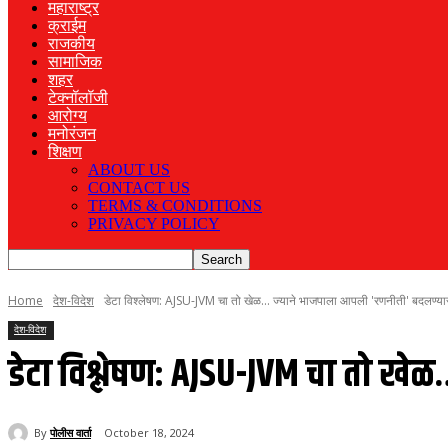
महाराष्ट्र
क्राईम
राजकीय
सामाजिक
शहर
टेक्नॉलॉजी
आरोग्य
मनोरंजन
शिक्षण
ABOUT US
CONTACT US
TERMS & CONDITIONS
PRIVACY POLICY
Home
देश-विदेश
डेटा विश्लेषण: AJSU-JVM चा तो खेळ... ज्याने भाजपाला आपली 'रणनीती' बदलण्या
देश-विदेश
डेटा विश्लेषण: AJSU-JVM चा तो ख
By
पोलीस वार्ता
October 18, 2024