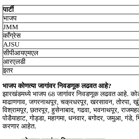
पार्टी
भाजप
JMM
काँग्रेस
AJSU
सीपीआयएमएल
आरएलडी
इतर
भाजप कोणत्या जागांवर निवडणूक लढवत आहे?
झारखंडमध्ये भाजप 68 जागांवर निवडणूक लढवत आहे. कोडरम
माढाणगाव, जगरनाथपूर, चक्रधरपूर, खरसावन, तोरपा, खुंटी,
विश्रामपूर, छतरपूर, हुसेनाबाद, गढवा, भवनाथपूर, राजमहल
पोडैयाहाट, गोड्डा, महागमा, धनवार, बगोदर, जमुआ, गंडे, गि
करणार आहेत.