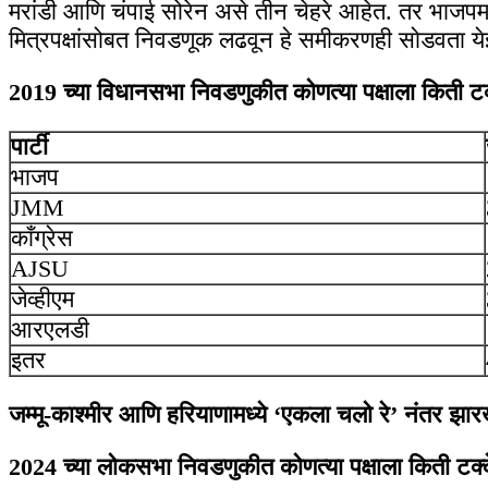
मरांडी आणि चंपाई सोरेन असे तीन चेहरे आहेत. तर भाजपमध
मित्रपक्षांसोबत निवडणूक लढवून हे समीकरणही सोडवता य
2019 च्या विधानसभा निवडणुकीत कोणत्या पक्षाला किती टक
पार्टी
भाजप
JMM
काँग्रेस
AJSU
जेव्हीएम
आरएलडी
इतर
जम्मू-काश्मीर आणि हरियाणामध्ये ‘एकला चलो रे’ नंतर झ
2024 च्या लोकसभा निवडणुकीत कोणत्या पक्षाला किती टक्