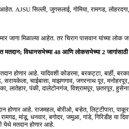
हेत. AJSU सिल्ली, जुगसलाई, गोमिया, रामगड, लोहरदगा, प
तामार जागा मिळाल्या आहेत. तर चिराग पासवान यांच्या लोक 
्प्यात मतदान; विधानसभेच्या 48 आणि लोकसभेच्या 2 जागांसा
ाठी मतदान होणार आहे. यादिवशी कोडरमा, बरकट्टा, बार्ही, ब
, सरायकेला, चाईबासा, माझणगाव, जगरनाथ पूर, मनोहरपूर, चक्
निका, लातेहार, पंकी, दालेटोनगंज, विश्रामपूर, छतरपूर, हु
मतदान होणार आहे. राजमहल, बोरीओ, बऱ्हेत, लिट्टीपारा, पाकू
रामगढ, मांडू, धनवार, बगोदर, जमुआ, गांडे, गिरिडीह या दिवशी 
ी येथे मतदान होणार आहे.