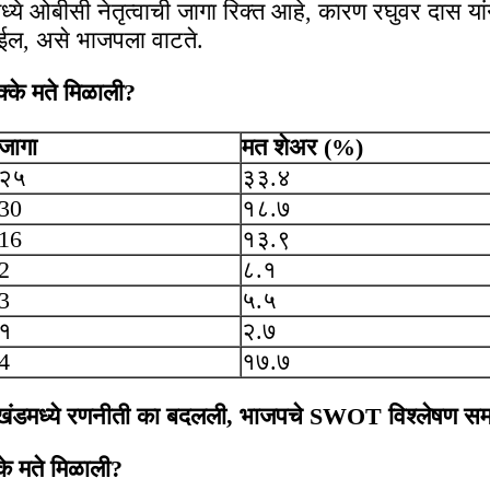
्ये ओबीसी नेतृत्वाची जागा रिक्त आहे, कारण रघुवर दास या
ेईल, असे भाजपला वाटते.
्के मते मिळाली?
जागा
मत शेअर (%)
२५
३३.४
30
१८.७
16
१३.९
2
८.१
3
५.५
१
२.७
4
१७.७
ारखंडमध्ये रणनीती का बदलली, भाजपचे SWOT विश्लेषण सम
के मते मिळाली?