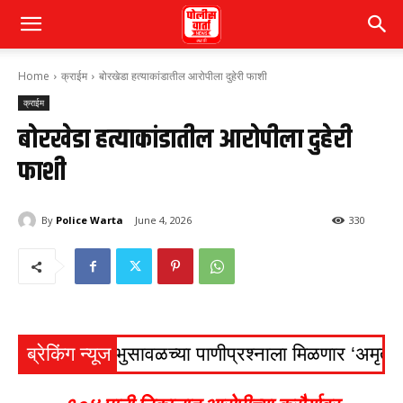
Home
क्राईम
बोरखेडा हत्याकांडातील आरोपीला दुहेरी फाशी
क्राईम
बोरखेडा हत्याकांडातील आरोपीला दुहेरी
फाशी
By
Police Warta
June 4, 2026
330
भुसावळच्या पाणीप्रश्नाला मिळणार ‘अमृत’ बळ!
ब्रेकिंग न्यूज
शहरात