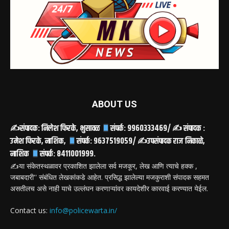
ABOUT US
✍
संपादक: निलेश फिरके, भुसावळ
संपर्क: 9960333469/ ✍
संपादक :
उमेश फिरके, नाशिक,
संपर्क: 9637519059/ ✍
उपसंपादक राज निकाळे,
नाशिक
संपर्क: 8411001999.
✍️या संकेतस्थळावर प्रकाशित झालेला सर्व मजकूर, लेख आणि त्याचे हक्क ,
जबाबदारी'' संबंधित लेखकांकडे आहेत. प्रसिद्ध झालेल्या मजकुराशी संपादक सहमत
असतीलच असे नाही याचे उल्लंघन करणाऱ्यांवर कायदेशीर कारवाई करण्यात येईल.
Contact us:
info@policewarta.in/