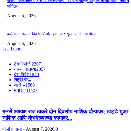
पीपल्स रिपब्लिकन पार्टीचे उपवर्गीकरणाच्या विरोधात महसूल आयुक्त कार्यालयावर निदर्शने
आंदोलन!
August 5, 2026
कर्तृत्वाला सलाम! विवरेत पोलीस हवालदार सुरज पाटीलांचा गौरव
August 4, 2026
Load more
0
टेक्नॉलॉजी
2207
ताज्या बातम्या
2057
देश-विदेश
1840
शहर
1824
आरोग्य
1568
मनोरंजन
1427
मनसे अध्यक्ष राज ठाकरे दोन दिवसीय नाशिक दौऱ्यावर; खड्डे युक्त
नाशिक आणि कुंभमेळ्याच्या कामावर...
पोलीस वार्ता
-
August 7, 2026
0