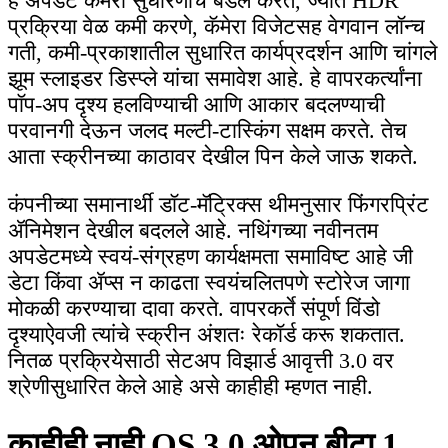
हे अपडेट कॅमेरा सुधारणांचे बंडल करते, ज्यात HDR
प्रक्रिया वेळ कमी करणे, कॅमेरा विजेटसह वेगवान लॉन्च
गती, कमी-प्रकाशातील सुधारित कार्यप्रदर्शन आणि चांगले
झूम स्लाइडर डिस्प्ले यांचा समावेश आहे. हे वापरकर्त्यांना
पॉप-अप दृश्य हलविण्याची आणि आकार बदलण्याची
परवानगी देऊन जलद मल्टी-टास्किंग सक्षम करते. तेच
आता स्क्रीनच्या काठावर देखील पिन केले जाऊ शकते.
कंपनीच्या समानार्थी डॉट-मॅट्रिक्स थीमनुसार फिंगरप्रिंट
ॲनिमेशन देखील बदलले आहे. नथिंगच्या नवीनतम
अपडेटमध्ये स्वयं-संग्रहण कार्यक्षमता समाविष्ट आहे जी
डेटा किंवा ॲप्स न काढता स्वयंचलितपणे स्टोरेज जागा
मोकळी करण्याचा दावा करते. वापरकर्ते संपूर्ण विंडो
दृश्याऐवजी त्यांचे स्क्रीन अंशतः रेकॉर्ड करू शकतात.
नितळ प्रक्रियेसाठी सेटअप विझार्ड आवृत्ती 3.0 वर
श्रेणीसुधारित केले आहे असे काहीही म्हणत नाही.
काहीही नाही OS 3.0 ओपन बीटा 1