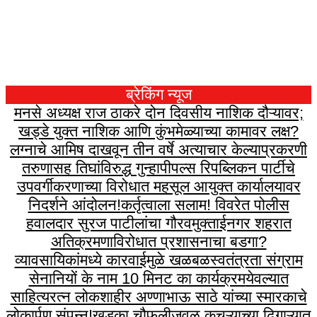
ब्रेकिंग न्यूज
मनसे अध्यक्ष राज ठाकरे दोन दिवसीय नाशिक दौऱ्यावर;
खड्डे युक्त नाशिक आणि कुंभमेळ्याच्या कामावर लक्ष?
लग्नाचे आमिष दाखवून तीन वर्षे अत्याचार केल्याप्रकरणी
तरुणासह तिघांविरुद्ध गुन्हा
पीपल्स रिपब्लिकन पार्टीचे
उपवर्गीकरणाच्या विरोधात महसूल आयुक्त कार्यालयावर
निदर्शने आंदोलन!
कर्तृत्वाला सलाम! विवरेत पोलीस
हवालदार सुरज पाटीलांचा गौरव
मुक्ताईनगर शहरात
अतिक्रमणाविरोधात प्रशासनाचा बडगा?
व्यावसायिकांमध्ये कारवाईमुळे खळबळ
स्वतंत्रता संग्राम
सेनानियों के नाम 10 मिनट का कार्यक्रम
येवल्यात
साहित्यरत्न लोकशाहीर अण्णाभाऊ साठे यांच्या स्मारकाचे
लोकार्पण संपन्न!
खडका चौफुलीजवळ कचऱ्याच्या ढिगाऱ्यात