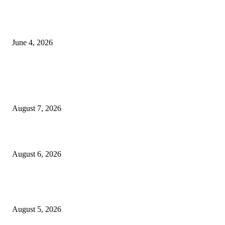
व्हीआयपी कॉलनी खूनप्रकरणी तपास वेगात; आरोपींकडून घटनास्थळी पुनर्रचना, उर्वरित त
शोध सुरू
June 4, 2026
POPULAR POSTS
मनसे अध्यक्ष राज ठाकरे दोन दिवसीय नाशिक दौऱ्यावर; खड्डे युक्त नाशिक आणि कुंभमेळ्य
कामावर लक्ष?
August 7, 2026
लग्नाचे आमिष दाखवून तीन वर्षे अत्याचार केल्याप्रकरणी तरुणासह तिघांविरुद्ध गुन्हा
August 6, 2026
पीपल्स रिपब्लिकन पार्टीचे उपवर्गीकरणाच्या विरोधात महसूल आयुक्त कार्यालयावर निदर्शने
आंदोलन!
August 5, 2026
POPULAR CATEGORY