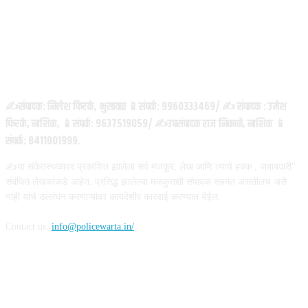
ABOUT US
✍️संपादक: निलेश फिरके, भुसावळ 📱संपर्क: 9960333469/ ✍️ संपादक : उमेश
फिरके, नाशिक, 📱संपर्क: 9637519059/ ✍️उपसंपादक राज निकाळे, नाशिक 📱
संपर्क: 8411001999.
✍️या संकेतस्थळावर प्रकाशित झालेला सर्व मजकूर, लेख आणि त्याचे हक्क , जबाबदारी''
संबंधित लेखकांकडे आहेत. प्रसिद्ध झालेल्या मजकुराशी संपादक सहमत असतीलच असे
नाही याचे उल्लंघन करणाऱ्यांवर कायदेशीर कारवाई करण्यात येईल.
Contact us:
info@policewarta.in/
FOLLOW US