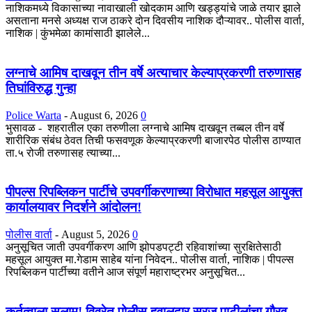
नाशिकमध्ये विकासाच्या नावाखाली खोदकाम आणि खड्ड्यांचे जाळे तयार झाले
असताना मनसे अध्यक्ष राज ठाकरे दोन दिवसीय नाशिक दौऱ्यावर.. पोलीस वार्ता,
नाशिक | कुंभमेळा कामांसाठी झालेले...
लग्नाचे आमिष दाखवून तीन वर्षे अत्याचार केल्याप्रकरणी तरुणासह
तिघांविरुद्ध गुन्हा
Police Warta
-
August 6, 2026
0
भुसावळ - शहरातील एका तरुणीला लग्नाचे आमिष दाखवून तब्बल तीन वर्षे
शारीरिक संबंध ठेवत तिची फसवणूक केल्याप्रकरणी बाजारपेठ पोलीस ठाण्यात
ता.५ रोजी तरुणासह त्याच्या...
पीपल्स रिपब्लिकन पार्टीचे उपवर्गीकरणाच्या विरोधात महसूल आयुक्त
कार्यालयावर निदर्शने आंदोलन!
पोलीस वार्ता
-
August 5, 2026
0
अनुसूचित जाती उपवर्गीकरण आणि झोपडपट्टी रहिवाशांच्या सुरक्षितेसाठी
महसूल आयुक्त मा.गेडाम साहेब यांना निवेदन.. पोलीस वार्ता, नाशिक | पीपल्स
रिपब्लिकन पार्टीच्या वतीने आज संपूर्ण महाराष्ट्रभर अनुसूचित...
कर्तृत्वाला सलाम! विवरेत पोलीस हवालदार सुरज पाटीलांचा गौरव