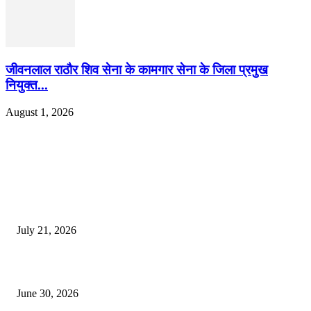
जीवनलाल राठौर शिव सेना के कामगार सेना के जिला प्रमुख
नियुक्त...
August 1, 2026
EDITOR PICKS
दिल्लीतील सोनम वांगचुक यांच्या आंदोलनाला पाठिंबा म्हणून भगूर येथे केंद्र सरकारचा निषे
July 21, 2026
कुंभमेळा प्राधिकरणाचा सिंहस्थ कुंभमेळ्यासाठी 4500 बसेसने भाविकांच्या प्रवासाचे नियो
June 30, 2026