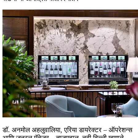
डॉ. अनमोल अहलुवालिया, एरिया डायरेक्टर – ऑपरेशन्स
आणि जनरल मॅनेजर – ताजमहाल, नवी दिल्ली म्हणाले,