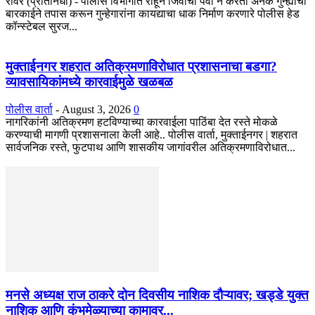
रावेर (प्रतिनिधी) - पोलीस विभागात राहून जिवाची पर्वा न करता अनेक गुन्ह्यांचा
बारकाईने तपास करून गुन्हेगारांना कायद्याचा धाक निर्माण करणारे पोलीस हेड
कॉन्स्टेबल सुरज...
मुक्ताईनगर शहरात अतिक्रमणाविरोधात प्रशासनाचा बडगा?
व्यावसायिकांमध्ये कारवाईमुळे खळबळ
पोलीस वार्ता
-
August 3, 2026
0
नागरिकांनी अतिक्रमण हटविण्याच्या कारवाईला पाठिंबा देत रस्ते मोकळे
करण्याची मागणी प्रशासनाला केली आहे.. पोलीस वार्ता, मुक्ताईनगर | शहरात
सार्वजनिक रस्ते, फुटपाथ आणि शासकीय जागांवरील अतिक्रमणाविरोधात...
मनसे अध्यक्ष राज ठाकरे दोन दिवसीय नाशिक दौऱ्यावर; खड्डे युक्त
नाशिक आणि कुंभमेळ्याच्या कामावर...