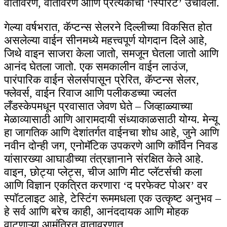
वातावरण, वातावरण आणि प्रत्येकाचा ‘स्पिरिट’ उंचावला.
गेल्या वर्षभरात, कॅप्टन्स सेलरने दिल्लीच्या विकसित होत
असलेल्या वाईन सीनमध्ये महत्त्वपूर्ण योगदान दिले आहे,
जिथे वाइन साजरा केला जातो, समजून घेतला जातो आणि
आनंद घेतला जातो. एक समकालीन वाईन लाउंज,
पारंपारिक वाईन सेलर्सपासून प्रेरित, कॅप्टन्स सेलर,
फ्लेवर्स, वाईन रिवाज आणि पलीकडच्या ज्वलंत
लँडस्केपमधून प्रवासात जेवण घेते – जिव्हाळ्याच्या
मेळाव्यासाठी आणि आरामदायी संध्याकाळसाठी योग्य. मेन्यू
हा जागतिक आणि देशांतर्गत वाईनचा शोध आहे, जुने आणि
नवीन दोन्ही जग, एनोमॅटिक उपकरणे आणि कॉर्विन निवड
यांसारख्या आघाडीच्या तंत्रज्ञानाने संरक्षित केले आहे.
वाइन, छोट्या प्लेट्स, चीज आणि मीट प्लॅटर्सची कला
आणि विज्ञान एकत्रित करणारा ‘द परफेक्ट पोअर’ वर
स्पॉटलाइट आहे, टेस्टिंग रूममधला एक उत्कृष्ट अनुभव –
हे सर्व आणि बरेच काही, आनंददायक आणि मोहक
वाटणाऱ्या आमंत्रित वातावरणात .