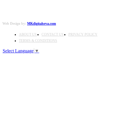
Web Design by:
MKdigitalseva.com
ABOUT US
CONTACT US
PRIVACY POLICY
TERMS & CONDITIONS
Select Language
▼