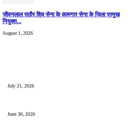
जीवनलाल राठौर शिव सेना के कामगार सेना के जिला प्रमुख
नियुक्त...
August 1, 2026
EDITOR PICKS
दिल्लीतील सोनम वांगचुक यांच्या आंदोलनाला पाठिंबा म्हणून भगूर येथे केंद्र सरकारचा निषे
July 21, 2026
कुंभमेळा प्राधिकरणाचा सिंहस्थ कुंभमेळ्यासाठी 4500 बसेसने भाविकांच्या प्रवासाचे नियो
June 30, 2026
व्हीआयपी कॉलनी खूनप्रकरणी तपास वेगात; आरोपींकडून घटनास्थळी पुनर्रचना, उर्वरित त
शोध सुरू