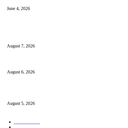
June 4, 2026
POPULAR POSTS
मनसे अध्यक्ष राज ठाकरे दोन दिवसीय नाशिक दौऱ्यावर; खड्डे युक्त नाशिक आणि कुंभमेळ्य
कामावर लक्ष?
August 7, 2026
लग्नाचे आमिष दाखवून तीन वर्षे अत्याचार केल्याप्रकरणी तरुणासह तिघांविरुद्ध गुन्हा
August 6, 2026
पीपल्स रिपब्लिकन पार्टीचे उपवर्गीकरणाच्या विरोधात महसूल आयुक्त कार्यालयावर निदर्शने
आंदोलन!
August 5, 2026
POPULAR CATEGORY
टेक्नॉलॉजी
2207
ताज्या बातम्या
2057