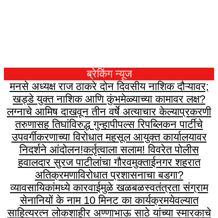
ब्रेकिंग न्यूज
मनसे अध्यक्ष राज ठाकरे दोन दिवसीय नाशिक दौऱ्यावर;
खड्डे युक्त नाशिक आणि कुंभमेळ्याच्या कामावर लक्ष?
लग्नाचे आमिष दाखवून तीन वर्षे अत्याचार केल्याप्रकरणी
तरुणासह तिघांविरुद्ध गुन्हा
पीपल्स रिपब्लिकन पार्टीचे
उपवर्गीकरणाच्या विरोधात महसूल आयुक्त कार्यालयावर
निदर्शने आंदोलन!
कर्तृत्वाला सलाम! विवरेत पोलीस
हवालदार सुरज पाटीलांचा गौरव
मुक्ताईनगर शहरात
अतिक्रमणाविरोधात प्रशासनाचा बडगा?
व्यावसायिकांमध्ये कारवाईमुळे खळबळ
स्वतंत्रता संग्राम
सेनानियों के नाम 10 मिनट का कार्यक्रम
येवल्यात
साहित्यरत्न लोकशाहीर अण्णाभाऊ साठे यांच्या स्मारकाचे