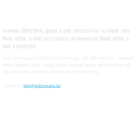
ABOUT US
✍️संपादक: निलेश फिरके, भुसावळ 📱संपर्क: 9960333469/ ✍️ संपादक : उमेश
फिरके, नाशिक, 📱संपर्क: 9637519059/ ✍️उपसंपादक राज निकाळे, नाशिक 📱
संपर्क: 8411001999.
✍️या संकेतस्थळावर प्रकाशित झालेला सर्व मजकूर, लेख आणि त्याचे हक्क , जबाबदारी''
संबंधित लेखकांकडे आहेत. प्रसिद्ध झालेल्या मजकुराशी संपादक सहमत असतीलच असे
नाही याचे उल्लंघन करणाऱ्यांवर कायदेशीर कारवाई करण्यात येईल.
Contact us:
info@policewarta.in/
FOLLOW US