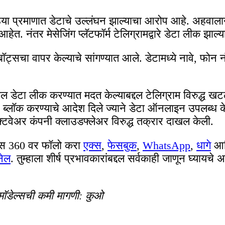
 मोठ्या प्रमाणात डेटाचे उल्लंघन झाल्याचा आरोप आहे. अहवा
. नंतर मेसेजिंग प्लॅटफॉर्म टेलिग्रामद्वारे डेटा लीक झाल्य
टबॉट्सचा वापर केल्याचे सांगण्यात आले. डेटामध्ये नावे, फोन
 डेटा लीक करण्यात मदत केल्याबद्दल टेलिग्राम विरुद्ध खटला
ब्लॉक करण्याचे आदेश दिले ज्याने डेटा ऑनलाइन उपलब्ध केला
्टवेअर कंपनी क्लाउडफ्लेअर विरुद्ध तक्रार दाखल केली.
ेट्स 360 वर फॉलो करा
एक्स
,
फेसबुक
,
WhatsApp
,
धागे
आ
नेल
. तुम्हाला शीर्ष प्रभावकारांबद्दल सर्वकाही जाणून घ्य
 मॉडेल्सची कमी मागणी: कुओ