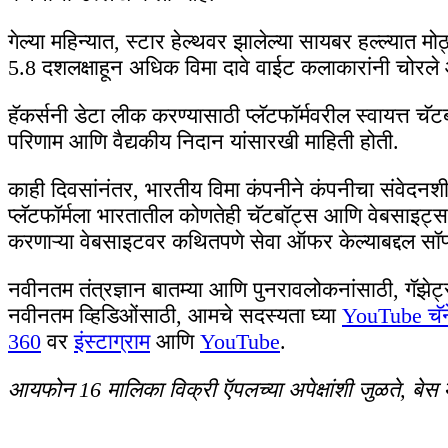
गेल्या महिन्यात, स्टार हेल्थवर झालेल्या सायबर हल्ल्यात
5.8 दशलक्षाहून अधिक विमा दावे वाईट कलाकारांनी चोरले आहेत
हॅकर्सनी डेटा लीक करण्यासाठी प्लॅटफॉर्मवरील स्वायत्त चॅ
परिणाम आणि वैद्यकीय निदान यांसारखी माहिती होती.
काही दिवसांनंतर, भारतीय विमा कंपनीने कंपनीचा संवेदनशील
प्लॅटफॉर्मला भारतातील कोणतेही चॅटबॉट्स आणि वेबसाइट्स 
करणाऱ्या वेबसाइटवर कथितपणे सेवा ऑफर केल्याबद्दल सॉफ
नवीनतम तंत्रज्ञान बातम्या आणि पुनरावलोकनांसाठी, गॅझ
नवीनतम व्हिडिओंसाठी, आमचे सदस्यता घ्या
YouTube चॅ
360
वर
इंस्टाग्राम
आणि
YouTube
.
आयफोन 16 मालिका विक्री ऍपलच्या अपेक्षांशी जुळते, बेस