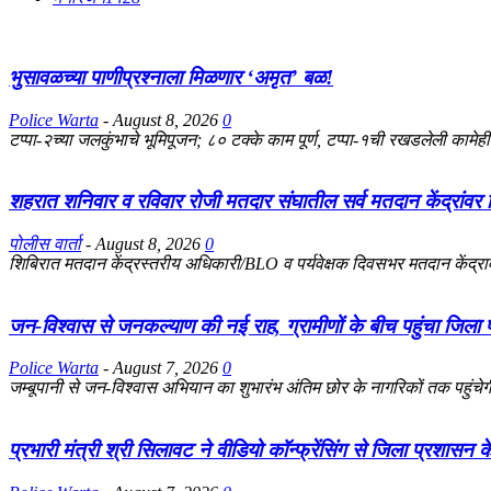
भुसावळच्या पाणीप्रश्नाला मिळणार ‘अमृत’ बळ!
Police Warta
-
August 8, 2026
0
टप्पा-२च्या जलकुंभाचे भूमिपूजन; ८० टक्के काम पूर्ण, टप्पा-१ची रखडलेली कामेही
शहरात शनिवार व रविवार रोजी मतदार संघातील सर्व मतदान केंद्रांवर व
पोलीस वार्ता
-
August 8, 2026
0
शिबिरात मतदान केंद्रस्तरीय अधिकारी/BLO व पर्यवेक्षक दिवसभर मतदान केंद्रावर
जन-विश्वास से जनकल्याण की नई राह, ग्रामीणों के बीच पहुंचा जिला
Police Warta
-
August 7, 2026
0
जम्बूपानी से जन-विश्वास अभियान का शुभारंभ अंतिम छोर के नागरिकों तक पहुंचेग
प्रभारी मंत्री श्री सिलावट ने वीडियो कॉन्फ्रेंसिंग से जिला प्रशासन 