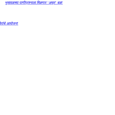
भुसावळच्या पाणीप्रश्नाला मिळणार ‘अमृत’ बळ!
बिरांचे आयोजन!