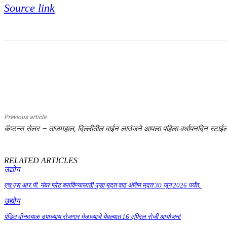
Source link
Share
Previous article
कॅप्टन्स सेलर – ताजमहाल, दिल्लीतील वाईन लाउंजने आपला पहिला वर्धापनदिन स्टाईल
RELATED ARTICLES
उद्योग
एच.एस.आर.पी. नंबर प्लेट बसविण्यासाठी पुन्हा मुदत वाढ अंतिम मुदत 30 जून 2026 पर्यंत..
उद्योग
पंडित दीनदयाळ उपाध्याय रोजगार मेळाव्याचे येवल्यात 16 एप्रिल रोजी आयोजन!