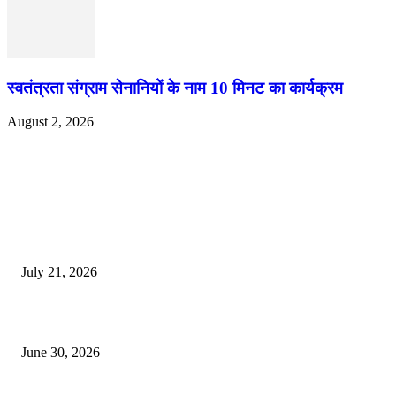
स्वतंत्रता संग्राम सेनानियों के नाम 10 मिनट का कार्यक्रम
August 2, 2026
EDITOR PICKS
दिल्लीतील सोनम वांगचुक यांच्या आंदोलनाला पाठिंबा म्हणून भगूर येथे केंद्र सरकारचा निषे
July 21, 2026
कुंभमेळा प्राधिकरणाचा सिंहस्थ कुंभमेळ्यासाठी 4500 बसेसने भाविकांच्या प्रवासाचे नियो
June 30, 2026