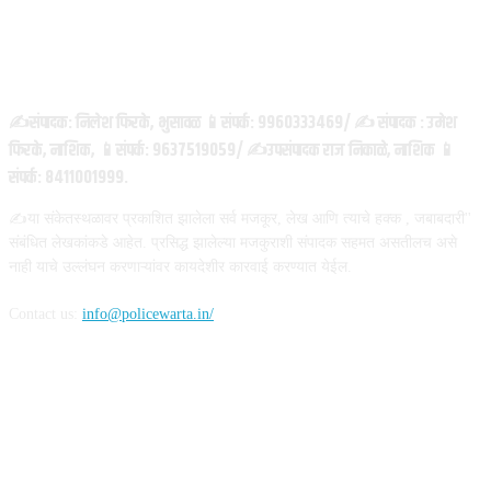
ABOUT US
✍️संपादक: निलेश फिरके, भुसावळ 📱संपर्क: 9960333469/ ✍️ संपादक : उमेश
फिरके, नाशिक, 📱संपर्क: 9637519059/ ✍️उपसंपादक राज निकाळे, नाशिक 📱
संपर्क: 8411001999.
✍️या संकेतस्थळावर प्रकाशित झालेला सर्व मजकूर, लेख आणि त्याचे हक्क , जबाबदारी''
संबंधित लेखकांकडे आहेत. प्रसिद्ध झालेल्या मजकुराशी संपादक सहमत असतीलच असे
नाही याचे उल्लंघन करणाऱ्यांवर कायदेशीर कारवाई करण्यात येईल.
Contact us:
info@policewarta.in/
FOLLOW US