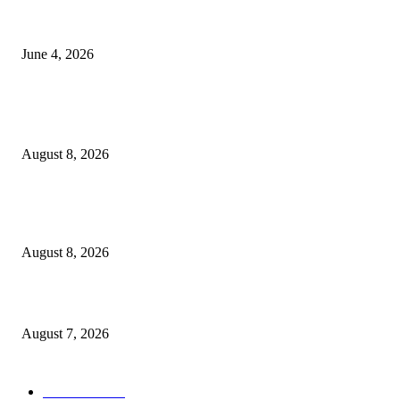
व्हीआयपी कॉलनी खूनप्रकरणी तपास वेगात; आरोपींकडून घटनास्थळी पुनर्रचना, उर्वरित त
शोध सुरू
June 4, 2026
POPULAR POSTS
भुसावळच्या पाणीप्रश्नाला मिळणार ‘अमृत’ बळ!
August 8, 2026
शहरात शनिवार व रविवार रोजी मतदार संघातील सर्व मतदान केंद्रांवर विशेष SRI अर्ज शिबि
आयोजन!
August 8, 2026
जन-विश्वास से जनकल्याण की नई राह, ग्रामीणों के बीच पहुंचा जिला प्रशासन
August 7, 2026
POPULAR CATEGORY
टेक्नॉलॉजी
2207