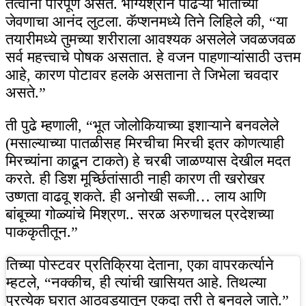
तत्वांनी परिपूर्ण असते. भाग्यश्रीने पांढऱ्या भाताच्या
जेवणाचा आनंद लुटला. कॅप्शनमध्ये तिने लिहिले की, “या
तयारीमध्ये तुमच्या शरीराला आवश्यक असलेले जवळजवळ
सर्व महत्त्वाचे पोषक असतात. हे वजन पाहणाऱ्यांसाठी उत्तम
आहे, कारण पोटावर हलके असताना ते जिभेला चवदार
असते.”
ती पुढे म्हणाली, “भूत जोलोकियाच्या इशाऱ्याने बनवलेले
(मसाल्याच्या पातळीसह मिरचीचा मिरची इतर कोणत्याही
मिरच्यांना काढून टाकते) हे चरबी जाळण्यास देखील मदत
करते. ही डिश मूर्च्छितांसाठी नाही कारण ती खरोखर
उष्णता वाढवू शकते. ही अनोखी सब्जी… लाय आणि
बांबूच्या गोळ्यांचे मिश्रण.. सरळ अरुणाचल प्रदेशच्या
पाककृतीतून.”
तिच्या पोस्टवर प्रतिक्रिया देताना, एका वापरकर्त्याने
म्हटले, “नक्कीच, ही त्यांची खासियत आहे. तिथल्या
प्रत्येक घरात आठवड्यातून एकदा तरी ते बनवले जाते.”