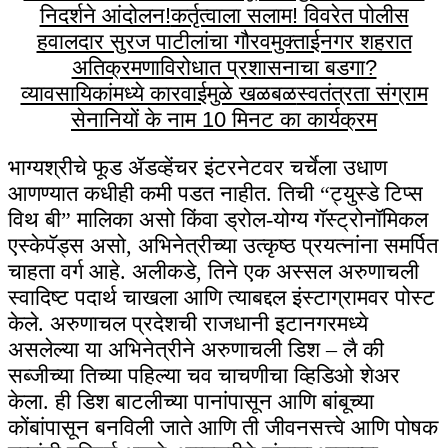
निदर्शने आंदोलन!
कर्तृत्वाला सलाम! विवरेत पोलीस
हवालदार सुरज पाटीलांचा गौरव
मुक्ताईनगर शहरात
अतिक्रमणाविरोधात प्रशासनाचा बडगा?
व्यावसायिकांमध्ये कारवाईमुळे खळबळ
स्वतंत्रता संग्राम
सेनानियों के नाम 10 मिनट का कार्यक्रम
भाग्यश्रीचे फूड ॲडव्हेंचर इंटरनेटवर चर्चेला उधाण
आणण्यात कधीही कमी पडत नाहीत. तिची “ट्युस्डे टिप्स
विथ बी” मालिका असो किंवा ड्रोल-योग्य गॅस्ट्रोनॉमिकल
एस्केपॅड्स असो, अभिनेत्रीच्या उत्कृष्ठ प्रयत्नांना समर्पित
चाहता वर्ग आहे. अलीकडे, तिने एक अस्सल अरुणाचली
स्वादिष्ट पदार्थ चाखला आणि त्याबद्दल इंस्टाग्रामवर पोस्ट
केले. अरुणाचल प्रदेशची राजधानी इटानगरमध्ये
असलेल्या या अभिनेत्रीने अरुणाचली डिश – लै की
सब्जीच्या तिच्या पहिल्या चव चाचणीचा व्हिडिओ शेअर
केला. ही डिश बाटलीच्या पानांपासून आणि बांबूच्या
कोंबांपासून बनविली जाते आणि ती जीवनसत्त्वे आणि पोषक