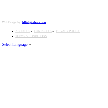
Web Design by:
MKdigitalseva.com
ABOUT US
CONTACT US
PRIVACY POLICY
TERMS & CONDITIONS
Select Language
▼