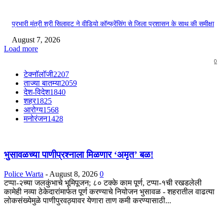
प्रभारी मंत्री श्री सिलावट ने वीडियो कॉन्फ्रेंसिंग से जिला प्रशासन के साथ की समीक्षा
August 7, 2026
Load more
0
टेक्नॉलॉजी
2207
ताज्या बातम्या
2059
देश-विदेश
1840
शहर
1825
आरोग्य
1568
मनोरंजन
1428
भुसावळच्या पाणीप्रश्नाला मिळणार ‘अमृत’ बळ!
Police Warta
-
August 8, 2026
0
टप्पा-२च्या जलकुंभाचे भूमिपूजन; ८० टक्के काम पूर्ण, टप्पा-१ची रखडलेली
कामेही नव्या ठेकेदारांमार्फत पूर्ण करण्याचे नियोजन भुसावळ - शहरातील वाढत्या
लोकसंख्येमुळे पाणीपुरवठ्यावर येणारा ताण कमी करण्यासाठी...