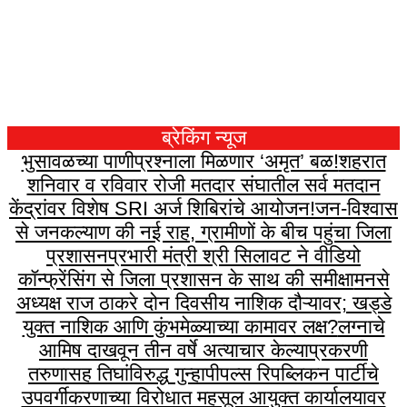
ब्रेकिंग न्यूज
भुसावळच्या पाणीप्रश्नाला मिळणार ‘अमृत’ बळ!
शहरात
शनिवार व रविवार रोजी मतदार संघातील सर्व मतदान
केंद्रांवर विशेष SRI अर्ज शिबिरांचे आयोजन!
जन-विश्वास
से जनकल्याण की नई राह, ग्रामीणों के बीच पहुंचा जिला
प्रशासन
प्रभारी मंत्री श्री सिलावट ने वीडियो
कॉन्फ्रेंसिंग से जिला प्रशासन के साथ की समीक्षा
मनसे
अध्यक्ष राज ठाकरे दोन दिवसीय नाशिक दौऱ्यावर; खड्डे
युक्त नाशिक आणि कुंभमेळ्याच्या कामावर लक्ष?
लग्नाचे
आमिष दाखवून तीन वर्षे अत्याचार केल्याप्रकरणी
तरुणासह तिघांविरुद्ध गुन्हा
पीपल्स रिपब्लिकन पार्टीचे
उपवर्गीकरणाच्या विरोधात महसूल आयुक्त कार्यालयावर