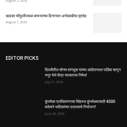
August 2, 2026
खडका चौफुलीजवळ कचऱ्याच्या ढिगाऱ्यात अनोळखीचा मृतदेह
August 1, 2026
EDITOR PICKS
दिल्लीतील सोनम वांगचुक यांच्या आंदोलनाला पाठिंबा म्हणून
भगूर येथे केंद्र सरकारचा निषेध!
July 21, 2026
कुंभमेळा प्राधिकरणाचा सिंहस्थ कुंभमेळ्यासाठी 4500
बसेसने भाविकांच्या प्रवासाचे नियोजन!
June 30, 2026