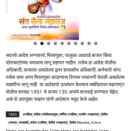
सदरचे आदेश लग्नकार्य, मिरवणुका, तालुका आठवडे बाजार किंवा
प्रेतयात्रेच्या जमावास लागू राहणार नाहीत. तसेच हा आदेश पोलीस
अधिकारी, कामावर असलेल्या इतर शासकीय अधिकारी, कर्मचारी यांना
तसेच सभा अगर मिरवणुका काढण्यास रितसर परवानगी घेतली असलेल्या
व्यक्तींना लागू नाही. या आदेशाचे उल्लंघन केल्यास संबंधितावर महाराष्ट्र
पोलीस कायदा 1951 चे कलम 135 अन्वये कारवाई करण्यात येईल,
असे पो.उपायुक्त चव्हाण यांनी आदेशात नमूद केले आहेत.
TAGS
#नाशिक_पोलीस #पोलीसआयुक्त_कर्णिक #नाशिक_ग्रामीण #महाराष्ट्र_पोलीस
#शस्त्र_जमावबंदी_आदेश #नाशिक_पोलीस #महाराष्ट्र_पोलीस #Nashik_Police
#Arms_and_Assembly_Ban_Order #Arms_and_Prohibition_Order