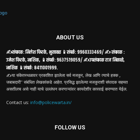
ABOUT US
✍️संपादक: निलेश फिरके, भुसावळ 📱संपर्क: 9960333469/ ✍️ संपादक :
उमेश फिरके, नाशिक, 📱संपर्क: 9637519059/ ✍️उपसंपादक राज निकाळे,
नाशिक 📱संपर्क: 8411001999.
✍️या संकेतस्थळावर प्रकाशित झालेला सर्व मजकूर, लेख आणि त्याचे हक्क ,
जबाबदारी'' संबंधित लेखकांकडे आहेत. प्रसिद्ध झालेल्या मजकुराशी संपादक सहमत
असतीलच असे नाही याचे उल्लंघन करणाऱ्यांवर कायदेशीर कारवाई करण्यात येईल.
Contact us:
info@policewarta.in/
FOLLOW US