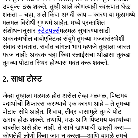
उपयुक्त ठरू शकते. तुम्ही आले कोणत्याही स्वरूपात घेऊ
शकता – चहा, अले किंवा अगदी काप – कारण या मुळामध्ये
मळमळ विरोधी गुणधर्म आहेत. मध्ये प्रकाशित
संशोधनानुसार
स्टेटपर्ल्स
मळमळ सुधारण्यासाठी
अदरकमधील बायोएक्टिव्ह संयुगे तुमच्या मज्जासंस्थेशी
संवाद साधतात. सर्वात चांगला भाग म्हणजे तुम्हाला जास्त
गरज नाही; अदरक चहा किंवा स्लाईसचा थोडासा तुकडा
तुमच्या पोटात स्थिर होण्यास मदत करू शकतो.
2. साधा टोस्ट
जेव्हा तुम्हाला मळमळ होत असेल तेव्हा मळमळ, पिष्टमय
पदार्थांची शिफारस करण्याचे एक कारण आहे – ते तुमच्या
पोटात सोपे आहेत. शिवाय, तीव्र वासामुळे तुमचे पोट
खराब होऊ शकते. तथापि, मऊ आणि पिष्टमय पदार्थांच्या
बाबतीत असे होत नाही. ते साधे खाण्याची खात्री करा—
कोणतेही लोणी किंवा जाम न करता—आणि यामुळे तुमचे