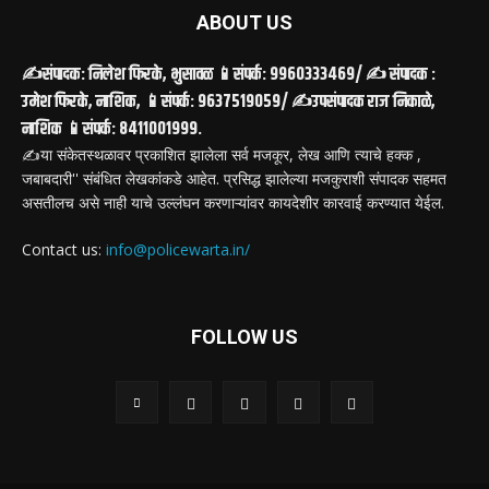
ABOUT US
✍️संपादक: निलेश फिरके, भुसावळ 📱संपर्क: 9960333469/ ✍️ संपादक :
उमेश फिरके, नाशिक, 📱संपर्क: 9637519059/ ✍️उपसंपादक राज निकाळे,
नाशिक 📱संपर्क: 8411001999.
✍️या संकेतस्थळावर प्रकाशित झालेला सर्व मजकूर, लेख आणि त्याचे हक्क ,
जबाबदारी'' संबंधित लेखकांकडे आहेत. प्रसिद्ध झालेल्या मजकुराशी संपादक सहमत
असतीलच असे नाही याचे उल्लंघन करणाऱ्यांवर कायदेशीर कारवाई करण्यात येईल.
Contact us:
info@policewarta.in/
FOLLOW US