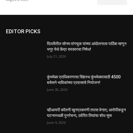
EDITOR PICKS
दिल्लीतील सोनम वांगचुक यांच्या आंदोलनाला पाठिंबा म्हणून
भगूर येथे केंद्र सरकारचा निषेध!
July 21, 2026
कुंभमेळा प्राधिकरणाचा सिंहस्थ कुंभमेळ्यासाठी 4500
बसेसने भाविकांच्या प्रवासाचे नियोजन!
June 30, 2026
व्हीआयपी कॉलनी खूनप्रकरणी तपास वेगात; आरोपींकडून
घटनास्थळी पुनर्रचना, उर्वरित तिघांचा शोध सुरू
June 4, 2026