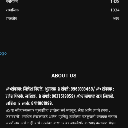
मनोरंजन
1428
सामाजिक
1034
राजकीय
939
ABOUT US
✍️संपादक: निलेश फिरके, भुसावळ 📱संपर्क: 9960333469/ ✍️ संपादक :
उमेश फिरके, नाशिक, 📱संपर्क: 9637519059/ ✍️उपसंपादक राज निकाळे,
नाशिक 📱संपर्क: 8411001999.
✍️या संकेतस्थळावर प्रकाशित झालेला सर्व मजकूर, लेख आणि त्याचे हक्क ,
जबाबदारी'' संबंधित लेखकांकडे आहेत. प्रसिद्ध झालेल्या मजकुराशी संपादक सहमत
असतीलच असे नाही याचे उल्लंघन करणाऱ्यांवर कायदेशीर कारवाई करण्यात येईल.