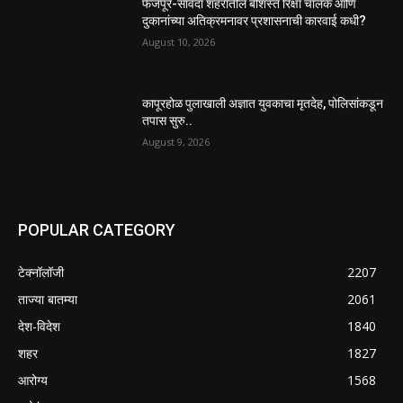
फैजपूर-सावदा शहरातील बेशिस्त रिक्षा चालक आणि
दुकानांच्या अतिक्रमनावर प्रशासनाची कारवाई कधी?
August 10, 2026
कापूरहोळ पुलाखाली अज्ञात युवकाचा मृतदेह, पोलिसांकडून
तपास सुरु..
August 9, 2026
POPULAR CATEGORY
टेक्नॉलॉजी
2207
ताज्या बातम्या
2061
देश-विदेश
1840
शहर
1827
आरोग्य
1568