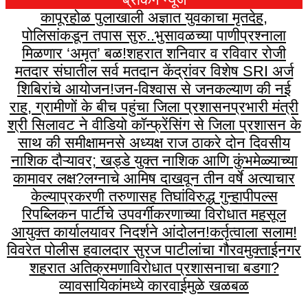
कापूरहोळ पुलाखाली अज्ञात युवकाचा मृतदेह,
पोलिसांकडून तपास सुरु..
भुसावळच्या पाणीप्रश्नाला
मिळणार ‘अमृत’ बळ!
शहरात शनिवार व रविवार रोजी
मतदार संघातील सर्व मतदान केंद्रांवर विशेष SRI अर्ज
शिबिरांचे आयोजन!
जन-विश्वास से जनकल्याण की नई
राह, ग्रामीणों के बीच पहुंचा जिला प्रशासन
प्रभारी मंत्री
श्री सिलावट ने वीडियो कॉन्फ्रेंसिंग से जिला प्रशासन के
साथ की समीक्षा
मनसे अध्यक्ष राज ठाकरे दोन दिवसीय
नाशिक दौऱ्यावर; खड्डे युक्त नाशिक आणि कुंभमेळ्याच्या
कामावर लक्ष?
लग्नाचे आमिष दाखवून तीन वर्षे अत्याचार
केल्याप्रकरणी तरुणासह तिघांविरुद्ध गुन्हा
पीपल्स
रिपब्लिकन पार्टीचे उपवर्गीकरणाच्या विरोधात महसूल
आयुक्त कार्यालयावर निदर्शने आंदोलन!
कर्तृत्वाला सलाम!
विवरेत पोलीस हवालदार सुरज पाटीलांचा गौरव
मुक्ताईनगर
शहरात अतिक्रमणाविरोधात प्रशासनाचा बडगा?
व्यावसायिकांमध्ये कारवाईमुळे खळबळ