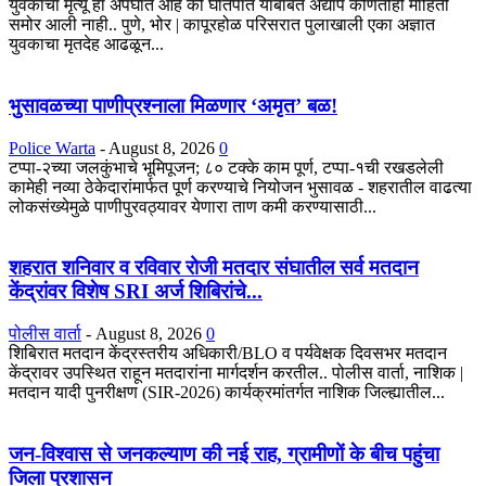
युवकाचा मृत्यू हा अपघात आहे की घातपात याबाबत अद्याप कोणतीही माहिती
समोर आली नाही.. पुणे, भोर | कापूरहोळ परिसरात पुलाखाली एका अज्ञात
युवकाचा मृतदेह आढळून...
भुसावळच्या पाणीप्रश्नाला मिळणार ‘अमृत’ बळ!
Police Warta
-
August 8, 2026
0
टप्पा-२च्या जलकुंभाचे भूमिपूजन; ८० टक्के काम पूर्ण, टप्पा-१ची रखडलेली
कामेही नव्या ठेकेदारांमार्फत पूर्ण करण्याचे नियोजन भुसावळ - शहरातील वाढत्या
लोकसंख्येमुळे पाणीपुरवठ्यावर येणारा ताण कमी करण्यासाठी...
शहरात शनिवार व रविवार रोजी मतदार संघातील सर्व मतदान
केंद्रांवर विशेष SRI अर्ज शिबिरांचे...
पोलीस वार्ता
-
August 8, 2026
0
शिबिरात मतदान केंद्रस्तरीय अधिकारी/BLO व पर्यवेक्षक दिवसभर मतदान
केंद्रावर उपस्थित राहून मतदारांना मार्गदर्शन करतील.. पोलीस वार्ता, नाशिक |
मतदान यादी पुनरीक्षण (SIR-2026) कार्यक्रमांतर्गत नाशिक जिल्ह्यातील...
जन-विश्वास से जनकल्याण की नई राह, ग्रामीणों के बीच पहुंचा
जिला प्रशासन