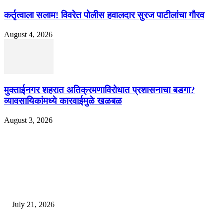
कर्तृत्वाला सलाम! विवरेत पोलीस हवालदार सुरज पाटीलांचा गौरव
August 4, 2026
मुक्ताईनगर शहरात अतिक्रमणाविरोधात प्रशासनाचा बडगा?
व्यावसायिकांमध्ये कारवाईमुळे खळबळ
August 3, 2026
EDITOR PICKS
दिल्लीतील सोनम वांगचुक यांच्या आंदोलनाला पाठिंबा म्हणून भगूर येथे केंद्र सरकारचा निषे
July 21, 2026