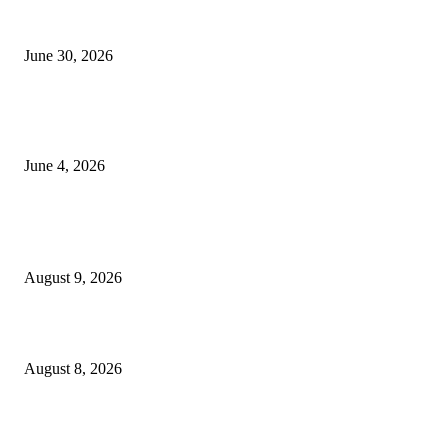
कुंभमेळा प्राधिकरणाचा सिंहस्थ कुंभमेळ्यासाठी 4500 बसेसने भाविकांच्या प्रवासाचे नियो
June 30, 2026
व्हीआयपी कॉलनी खूनप्रकरणी तपास वेगात; आरोपींकडून घटनास्थळी पुनर्रचना, उर्वरित त
शोध सुरू
June 4, 2026
POPULAR POSTS
कापूरहोळ पुलाखाली अज्ञात युवकाचा मृतदेह, पोलिसांकडून तपास सुरु..
August 9, 2026
भुसावळच्या पाणीप्रश्नाला मिळणार ‘अमृत’ बळ!
August 8, 2026
शहरात शनिवार व रविवार रोजी मतदार संघातील सर्व मतदान केंद्रांवर विशेष SRI अर्ज शिबि
आयोजन!