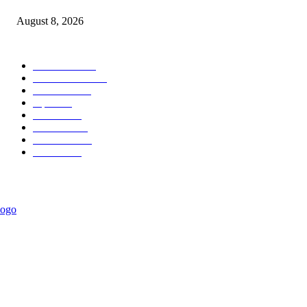
August 8, 2026
POPULAR CATEGORY
टेक्नॉलॉजी
2207
ताज्या बातम्या
2060
देश-विदेश
1840
शहर
1826
आरोग्य
1568
मनोरंजन
1428
सामाजिक
1032
राजकीय
938