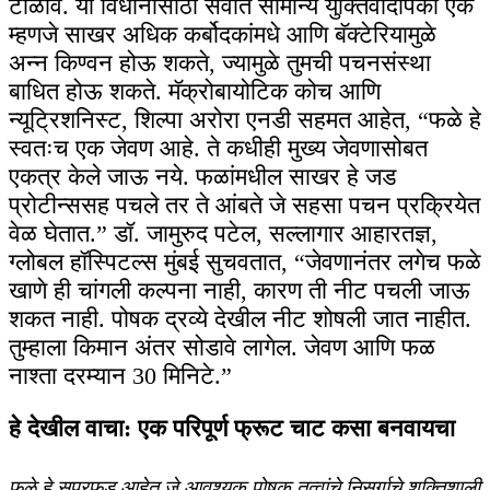
टाळावे. या विधानासाठी सर्वात सामान्य युक्तिवादांपैकी एक
म्हणजे साखर अधिक कर्बोदकांमधे आणि बॅक्टेरियामुळे
अन्न किण्वन होऊ शकते, ज्यामुळे तुमची पचनसंस्था
बाधित होऊ शकते. मॅक्रोबायोटिक कोच आणि
न्यूट्रिशनिस्ट, शिल्पा अरोरा एनडी सहमत आहेत, “फळे हे
स्वतःच एक जेवण आहे. ते कधीही मुख्य जेवणासोबत
एकत्र केले जाऊ नये. फळांमधील साखर हे जड
प्रोटीन्ससह पचले तर ते आंबते जे सहसा पचन प्रक्रियेत
वेळ घेतात.” डॉ. जामुरुद पटेल, सल्लागार आहारतज्ञ,
ग्लोबल हॉस्पिटल्स मुंबई सुचवतात, “जेवणानंतर लगेच फळे
खाणे ही चांगली कल्पना नाही, कारण ती नीट पचली जाऊ
शकत नाही. पोषक द्रव्ये देखील नीट शोषली जात नाहीत.
तुम्हाला किमान अंतर सोडावे लागेल. जेवण आणि फळ
नाश्ता दरम्यान 30 मिनिटे.”
हे देखील वाचा: एक परिपूर्ण फ्रूट चाट कसा बनवायचा
फळे हे सुपरफूड आहेत जे आवश्यक पोषक तत्वांचे निसर्गाचे शक्तिशाली