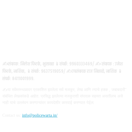
ABOUT US
✍️संपादक: निलेश फिरके, भुसावळ 📱संपर्क: 9960333469/ ✍️ संपादक : उमेश
फिरके, नाशिक, 📱संपर्क: 9637519059/ ✍️उपसंपादक राज निकाळे, नाशिक 📱
संपर्क: 8411001999.
✍️या संकेतस्थळावर प्रकाशित झालेला सर्व मजकूर, लेख आणि त्याचे हक्क , जबाबदारी''
संबंधित लेखकांकडे आहेत. प्रसिद्ध झालेल्या मजकुराशी संपादक सहमत असतीलच असे
नाही याचे उल्लंघन करणाऱ्यांवर कायदेशीर कारवाई करण्यात येईल.
Contact us:
info@policewarta.in/