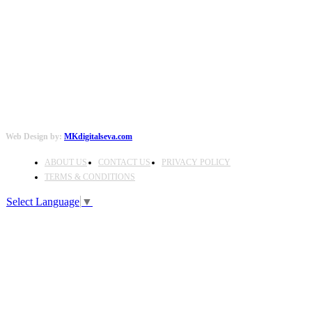
FOLLOW US
Web Design by:
MKdigitalseva.com
ABOUT US
CONTACT US
PRIVACY POLICY
TERMS & CONDITIONS
Select Language
▼