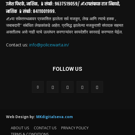
उमेश फिरके, नाशिक, 📱संपर्क: 9637519059/ ✍️उपसंपादक राज निकाळे,
नाशिक 📱संपर्क: 8411001999.
✍️या संकेतस्थळावर प्रकाशित झालेला सर्व मजकूर, लेख आणि त्याचे हक्क ,
जबाबदारी'' संबंधित लेखकांकडे आहेत. प्रसिद्ध झालेल्या मजकुराशी संपादक सहमत
असतीलच असे नाही याचे उल्लंघन करणाऱ्यांवर कायदेशीर कारवाई करण्यात येईल.
Contact us:
info@policewarta.in/
FOLLOW US
Web Design by:
MKdigitalseva.com
ABOUT US
CONTACT US
PRIVACY POLICY
TERMS & CONDITIONS