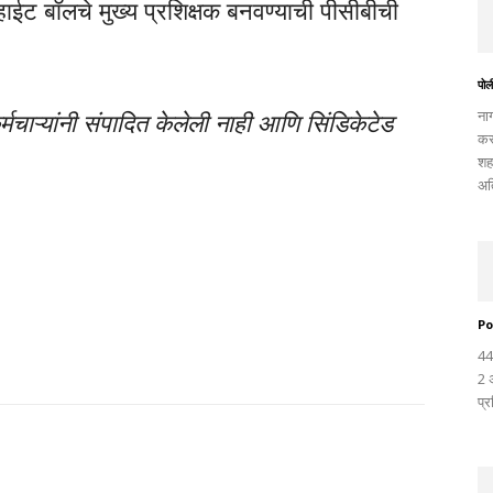
्हाईट बॉलचे मुख्य प्रशिक्षक बनवण्याची पीसीबीची
पोली
ना
चाऱ्यांनी संपादित केलेली नाही आणि सिंडिकेटेड
कर
शह
अत
Po
44 
2 अ
प्