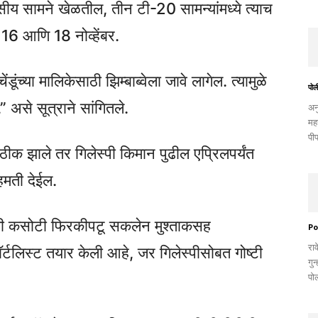
य सामने खेळतील, तीन टी-20 सामन्यांमध्ये त्याच
4, 16 आणि 18 नोव्हेंबर.
ंडूंच्या मालिकेसाठी झिम्बाब्वेला जावे लागेल. त्यामुळे
पोली
” असे सूत्राने सांगितले.
अन
महस
पीप
ीक झाले तर गिलेस्पी किमान पुढील एप्रिलपर्यंत
सहमती देईल.
माजी कसोटी फिरकीपटू सकलेन मुश्ताकसह
Po
रा
र्टलिस्ट तयार केली आहे, जर गिलेस्पीसोबत गोष्टी
गुन
पो