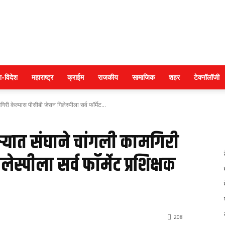
Police
श-विदेश
महाराष्ट्र
क्राईम
राजकीय
सामाजिक
शहर
टेक्नॉलॉजी
िरी केल्यास पीसीबी जेसन गिलेस्पीला सर्व फॉर्मेट...
warta
ौऱ्यात संघाने चांगली कामगिरी
स्पीला सर्व फॉर्मेट प्रशिक्षक
208