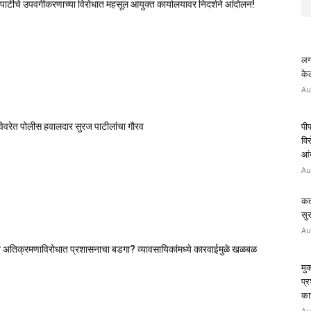
पार्टीचे उपवर्गीकरणाच्या विरोधात महसूल आयुक्त कार्यालयावर निदर्शने आंदोलन!
लग्
केल
Au
 विवरेत पोलीस हवालदार सुरज पाटीलांचा गौरव
पीप
वि
आं
Au
कर
सु
Au
 अतिक्रमणाविरोधात प्रशासनाचा बडगा? व्यावसायिकांमध्ये कारवाईमुळे खळबळ
मु
प्
का
Au