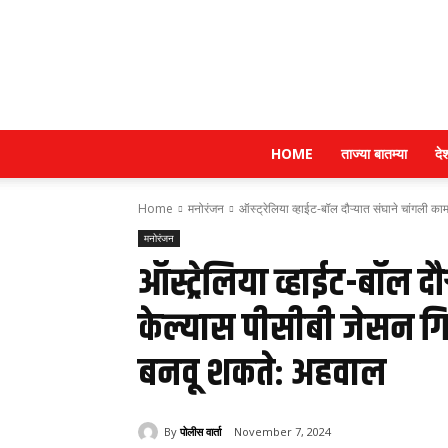
HOME
ताज्या बातम्या
दे
Home
मनोरंजन
ऑस्ट्रेलिया व्हाईट-बॉल दौऱ्यात संघाने चांगली कामग
मनोरंजन
ऑस्ट्रेलिया व्हाईट-बॉल द
केल्यास पीसीबी जेसन गिले
बनवू शकते: अहवाल
By
पोलीस वार्ता
November 7, 2024