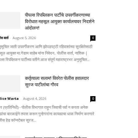
पीपल्स रिपब्लिकन पार्टीचे उपवर्गीकरणाच्या
विरोधात महसूल आयुक्त कार्यालयावर निदर्शने
आंदोलन!
स वार्ता
-
August 5, 2026
0
ुसूचित जाती उपवर्गीकरण आणि झोपडपट्टी रहिवाशांच्या सुरक्षितेसाठी
ूल आयुक्त मा.गेडाम साहेब यांना निवेदन.. पोलीस वार्ता, नाशिक |
ल्स रिपब्लिकन पार्टीच्या वतीने आज संपूर्ण महाराष्ट्रभर अनुसूचित...
कर्तृत्वाला सलाम! विवरेत पोलीस हवालदार
सुरज पाटीलांचा गौरव
lice Warta
-
August 4, 2026
0
वेर (प्रतिनिधी) - पोलीस विभागात राहून जिवाची पर्वा न करता अनेक
्ह्यांचा बारकाईने तपास करून गुन्हेगारांना कायद्याचा धाक निर्माण करणारे
लीस हेड कॉन्स्टेबल सुरज...