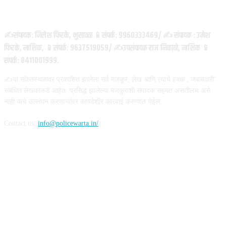
ABOUT US
✍️संपादक: निलेश फिरके, भुसावळ 📱संपर्क: 9960333469/ ✍️ संपादक : उमेश
फिरके, नाशिक, 📱संपर्क: 9637519059/ ✍️उपसंपादक राज निकाळे, नाशिक 📱
संपर्क: 8411001999.
✍️या संकेतस्थळावर प्रकाशित झालेला सर्व मजकूर, लेख आणि त्याचे हक्क , जबाबदारी''
संबंधित लेखकांकडे आहेत. प्रसिद्ध झालेल्या मजकुराशी संपादक सहमत असतीलच असे
नाही याचे उल्लंघन करणाऱ्यांवर कायदेशीर कारवाई करण्यात येईल.
Contact us:
info@policewarta.in/
FOLLOW US