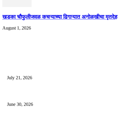
खडका चौफुलीजवळ कचऱ्याच्या ढिगाऱ्यात अनोळखीचा मृतदेह
August 1, 2026
EDITOR PICKS
दिल्लीतील सोनम वांगचुक यांच्या आंदोलनाला पाठिंबा म्हणून भगूर येथे केंद्र सरकारचा निषे
July 21, 2026
कुंभमेळा प्राधिकरणाचा सिंहस्थ कुंभमेळ्यासाठी 4500 बसेसने भाविकांच्या प्रवासाचे नियो
June 30, 2026
व्हीआयपी कॉलनी खूनप्रकरणी तपास वेगात; आरोपींकडून घटनास्थळी पुनर्रचना, उर्वरित त
शोध सुरू