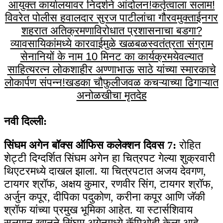
आयुक्त कार्यालयावर निदर्शने आंदोलन!
कर्तृत्वाला सलाम!
विवरेत पोलीस हवालदार सुरज पाटीलांचा गौरव
मुक्ताईनगर
शहरात अतिक्रमणाविरोधात प्रशासनाचा बडगा?
व्यावसायिकांमध्ये कारवाईमुळे खळबळ
स्वतंत्रता संग्राम
सेनानियों के नाम 10 मिनट का कार्यक्रम
येवल्यात
साहित्यरत्न लोकशाहीर अण्णाभाऊ साठे यांच्या स्मारकाचे
लोकार्पण संपन्न!
खडका चौफुलीजवळ कचऱ्याच्या ढिगाऱ्यात
अनोळखीचा मृतदेह
नवी दिल्ली:
सिंघम अगेन बॉक्स ऑफिस कलेक्शन दिवस 7:
रोहित
शेट्टी दिग्दर्शित सिंघम अगेन हा चित्रपट गेल्या शुक्रवारी
थिएटरमध्ये दाखल झाला. या चित्रपटात अजय देवगण,
टायगर श्रॉफ, अक्षय कुमार, रणवीर सिंग, टायगर श्रॉफ,
अर्जुन कपूर, दीपिका पदुकोण, करीना कपूर आणि जॅकी
श्रॉफ यांच्या प्रमुख भूमिका आहेत. या स्टार्सशिवाय
सलमान खानने सिंघम अगेनमध्ये कॅमिओही केला आहे.