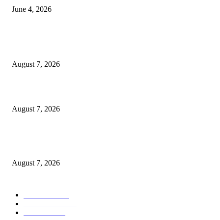
June 4, 2026
POPULAR POSTS
जन-विश्वास से जनकल्याण की नई राह, ग्रामीणों के बीच पहुंचा जिला प्रशासन
August 7, 2026
प्रभारी मंत्री श्री सिलावट ने वीडियो कॉन्फ्रेंसिंग से जिला प्रशासन के साथ की समीक्षा
August 7, 2026
मनसे अध्यक्ष राज ठाकरे दोन दिवसीय नाशिक दौऱ्यावर; खड्डे युक्त नाशिक आणि कुंभमेळ्य
कामावर लक्ष?
August 7, 2026
POPULAR CATEGORY
टेक्नॉलॉजी
2207
ताज्या बातम्या
2058
देश-विदेश
1840