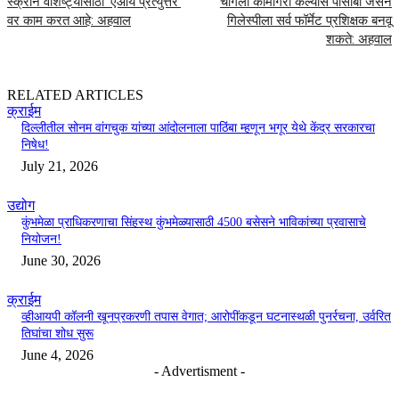
स्क्रीन वैशिष्ट्यासाठी ‘एआय प्रत्युत्तरे’
चांगली कामगिरी केल्यास पीसीबी जेसन
वर काम करत आहे: अहवाल
गिलेस्पीला सर्व फॉर्मेट प्रशिक्षक बनवू
शकते: अहवाल
RELATED ARTICLES
क्राईम
दिल्लीतील सोनम वांगचुक यांच्या आंदोलनाला पाठिंबा म्हणून भगूर येथे केंद्र सरकारचा
निषेध!
July 21, 2026
उद्योग
कुंभमेळा प्राधिकरणाचा सिंहस्थ कुंभमेळ्यासाठी 4500 बसेसने भाविकांच्या प्रवासाचे
नियोजन!
June 30, 2026
क्राईम
व्हीआयपी कॉलनी खूनप्रकरणी तपास वेगात; आरोपींकडून घटनास्थळी पुनर्रचना, उर्वरित
तिघांचा शोध सुरू
June 4, 2026
- Advertisment -