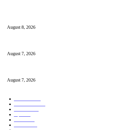
शहरात शनिवार व रविवार रोजी मतदार संघातील सर्व मतदान केंद्रांवर विशेष SRI अर्ज शिबि
आयोजन!
August 8, 2026
जन-विश्वास से जनकल्याण की नई राह, ग्रामीणों के बीच पहुंचा जिला प्रशासन
August 7, 2026
प्रभारी मंत्री श्री सिलावट ने वीडियो कॉन्फ्रेंसिंग से जिला प्रशासन के साथ की समीक्षा
August 7, 2026
POPULAR CATEGORY
टेक्नॉलॉजी
2207
ताज्या बातम्या
2059
देश-विदेश
1840
शहर
1825
आरोग्य
1568
मनोरंजन
1428