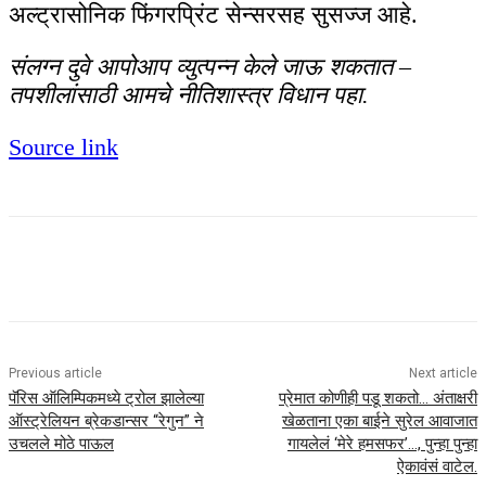
अल्ट्रासोनिक फिंगरप्रिंट सेन्सरसह सुसज्ज आहे.
संलग्न दुवे आपोआप व्युत्पन्न केले जाऊ शकतात –
तपशीलांसाठी आमचे नीतिशास्त्र विधान पहा.
Source link
Previous article
Next article
पॅरिस ऑलिम्पिकमध्ये ट्रोल झालेल्या
प्रेमात कोणीही पडू शकतो… अंताक्षरी
ऑस्ट्रेलियन ब्रेकडान्सर “रेगुन” ने
खेळताना एका बाईने सुरेल आवाजात
उचलले मोठे पाऊल
गायलेलं ‘मेरे हमसफर’…, पुन्हा पुन्हा
ऐकावंसं वाटेल.