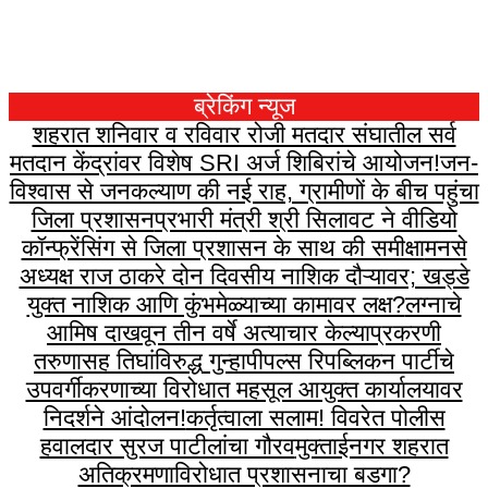
ब्रेकिंग न्यूज
शहरात शनिवार व रविवार रोजी मतदार संघातील सर्व
मतदान केंद्रांवर विशेष SRI अर्ज शिबिरांचे आयोजन!
जन-
विश्वास से जनकल्याण की नई राह, ग्रामीणों के बीच पहुंचा
जिला प्रशासन
प्रभारी मंत्री श्री सिलावट ने वीडियो
कॉन्फ्रेंसिंग से जिला प्रशासन के साथ की समीक्षा
मनसे
अध्यक्ष राज ठाकरे दोन दिवसीय नाशिक दौऱ्यावर; खड्डे
युक्त नाशिक आणि कुंभमेळ्याच्या कामावर लक्ष?
लग्नाचे
आमिष दाखवून तीन वर्षे अत्याचार केल्याप्रकरणी
तरुणासह तिघांविरुद्ध गुन्हा
पीपल्स रिपब्लिकन पार्टीचे
उपवर्गीकरणाच्या विरोधात महसूल आयुक्त कार्यालयावर
निदर्शने आंदोलन!
कर्तृत्वाला सलाम! विवरेत पोलीस
हवालदार सुरज पाटीलांचा गौरव
मुक्ताईनगर शहरात
अतिक्रमणाविरोधात प्रशासनाचा बडगा?