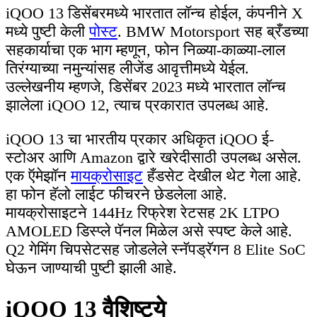
iQOO 13 डिसेंबरमध्ये भारतात लॉन्च होईल, कंपनीने X
मध्ये पुष्टी केली
पोस्ट
. BMW Motorsport सह ब्रँडच्या
सहकार्याचा एक भाग म्हणून, फोन निळ्या-काळ्या-लाल
तिरंग्याच्या नमुन्यांसह लीजेंड आवृत्तीमध्ये येईल.
उल्लेखनीय म्हणजे, डिसेंबर 2023 मध्ये भारतात लॉन्च
झालेला iQOO 12, त्याच प्रकारात उपलब्ध आहे.
iQOO 13 चा भारतीय प्रकार अधिकृत iQOO ई-
स्टोअर आणि Amazon द्वारे खरेदीसाठी उपलब्ध असेल.
एक ऍमेझॉन
मायक्रोसाइट
हँडसेट देखील थेट गेला आहे.
हा फोन हॅलो लाईट फीचरने छेडलेला आहे.
मायक्रोसाइटने 144Hz रिफ्रेश रेटसह 2K LTPO
AMOLED डिस्प्ले पॅनल मिळेल असे स्पष्ट केले आहे.
Q2 गेमिंग चिपसेटसह जोडलेले स्नॅपड्रॅगन 8 Elite SoC
घेऊन जाण्याची पुष्टी झाली आहे.
iQOO 13 वैशिष्ट्ये