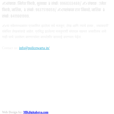
✍️संपादक: निलेश फिरके, भुसावळ 📱संपर्क: 9960333469/ ✍️ संपादक : उमेश
फिरके, नाशिक, 📱संपर्क: 9637519059/ ✍️उपसंपादक राज निकाळे, नाशिक 📱
संपर्क: 8411001999.
✍️या संकेतस्थळावर प्रकाशित झालेला सर्व मजकूर, लेख आणि त्याचे हक्क , जबाबदारी''
संबंधित लेखकांकडे आहेत. प्रसिद्ध झालेल्या मजकुराशी संपादक सहमत असतीलच असे
नाही याचे उल्लंघन करणाऱ्यांवर कायदेशीर कारवाई करण्यात येईल.
Contact us:
info@policewarta.in/
FOLLOW US
Web Design by:
MKdigitalseva.com