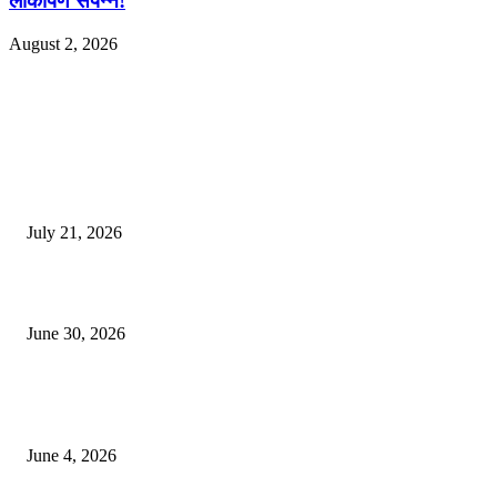
लोकार्पण संपन्न!
August 2, 2026
EDITOR PICKS
दिल्लीतील सोनम वांगचुक यांच्या आंदोलनाला पाठिंबा म्हणून भगूर येथे केंद्र सरकारचा निषे
July 21, 2026
कुंभमेळा प्राधिकरणाचा सिंहस्थ कुंभमेळ्यासाठी 4500 बसेसने भाविकांच्या प्रवासाचे नियो
June 30, 2026
व्हीआयपी कॉलनी खूनप्रकरणी तपास वेगात; आरोपींकडून घटनास्थळी पुनर्रचना, उर्वरित त
शोध सुरू
June 4, 2026
POPULAR POSTS