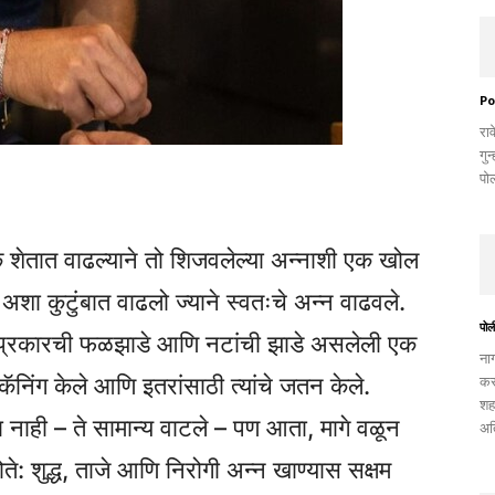
Po
रा
गुन
पो
बिक शेतात वाढल्याने तो शिजवलेल्या अन्नाशी एक खोल
 अशा कुटुंबात वाढलो ज्याने स्वतःचे अन्न वाढवले.
पोली
्व प्रकारची फळझाडे आणि नटांची झाडे असलेली एक
ना
कॅनिंग केले आणि इतरांसाठी त्यांचे जतन केले.
कर
शह
ा नाही – ते सामान्य वाटले – पण आता, मागे वळून
अत
े: शुद्ध, ताजे आणि निरोगी अन्न खाण्यास सक्षम