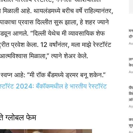
ता मिळाली आहे. थायलंडमध्ये बरीच वर्षे राहिल्यानंतर,
ंपाकाचा प्रवास दिल्लीत सुरू झाला, हे शहर ज्याने
मन
घडवून आणले. “दिल्ली येथेच मी व्यावसायिक शेफ
दौऱ
ीत प्रवेश केला. 12 वर्षांनंतर, मला माझे रेस्टॉरंट
Au
्मविश्वास मिळाला,” त्याने शेअर केले.
लग्
केल
Au
स्वप्न आहे: “मी रॉक बँडमध्ये ड्रमर बनू शकेन.”
रेस्टॉरंट 2024: बँकॉकमधील हे भारतीय रेस्टॉरंट
पीप
वि
आं
Au
ते ग्लोबल फेम
कर
सु
Au