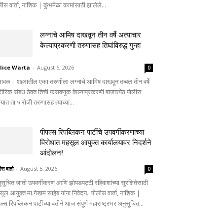
ीस वार्ता, नाशिक | कुंभमेळा कामांसाठी झालेले...
लग्नाचे आमिष दाखवून तीन वर्षे अत्याचार
केल्याप्रकरणी तरुणासह तिघांविरुद्ध गुन्हा
lice Warta
-
August 6, 2026
0
सावळ - शहरातील एका तरुणीला लग्नाचे आमिष दाखवून तब्बल तीन वर्षे
रीरिक संबंध ठेवत तिची फसवणूक केल्याप्रकरणी बाजारपेठ पोलीस
्यात ता.५ रोजी तरुणासह त्याच्या...
पीपल्स रिपब्लिकन पार्टीचे उपवर्गीकरणाच्या
विरोधात महसूल आयुक्त कार्यालयावर निदर्शने
आंदोलन!
स वार्ता
-
August 5, 2026
0
ुसूचित जाती उपवर्गीकरण आणि झोपडपट्टी रहिवाशांच्या सुरक्षितेसाठी
ूल आयुक्त मा.गेडाम साहेब यांना निवेदन.. पोलीस वार्ता, नाशिक |
ल्स रिपब्लिकन पार्टीच्या वतीने आज संपूर्ण महाराष्ट्रभर अनुसूचित...