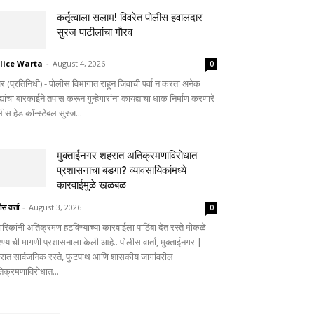
कर्तृत्वाला सलाम! विवरेत पोलीस हवालदार
सुरज पाटीलांचा गौरव
lice Warta
-
August 4, 2026
0
वेर (प्रतिनिधी) - पोलीस विभागात राहून जिवाची पर्वा न करता अनेक
्ह्यांचा बारकाईने तपास करून गुन्हेगारांना कायद्याचा धाक निर्माण करणारे
लीस हेड कॉन्स्टेबल सुरज...
मुक्ताईनगर शहरात अतिक्रमणाविरोधात
प्रशासनाचा बडगा? व्यावसायिकांमध्ये
कारवाईमुळे खळबळ
स वार्ता
-
August 3, 2026
0
गरिकांनी अतिक्रमण हटविण्याच्या कारवाईला पाठिंबा देत रस्ते मोकळे
ण्याची मागणी प्रशासनाला केली आहे.. पोलीस वार्ता, मुक्ताईनगर |
रात सार्वजनिक रस्ते, फुटपाथ आणि शासकीय जागांवरील
िक्रमणाविरोधात...