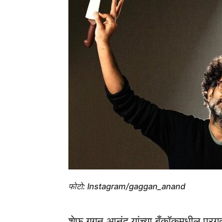
फोटो: Instagram/gaggan_anand
शेफ गगन आनंद यांच्या बँकॉकमधील प्रग