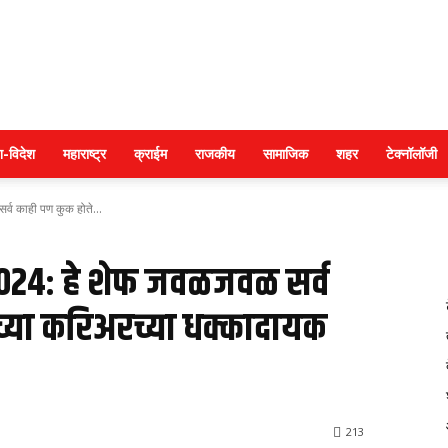
Police
श-विदेश
महाराष्ट्र
क्राईम
राजकीय
सामाजिक
शहर
टेक्नॉलॉजी
्व काही पण कुक होते...
warta
 2024: हे शेफ जवळजवळ सर्व
ंच्या करिअरच्या धक्कादायक
213