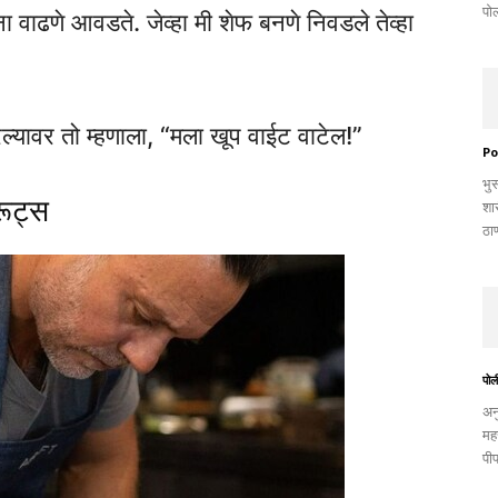
पोल
ना वाढणे आवडते. जेव्हा मी शेफ बनणे निवडले तेव्हा
यावर तो म्हणाला, “मला खूप वाईट वाटेल!”
Po
भु
रूट्स
शा
ठाण
पोली
अन
महस
पीप