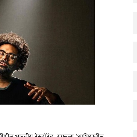
तीशील भारतीय रेस्टॉरंट, गगनला ‘आशियातील