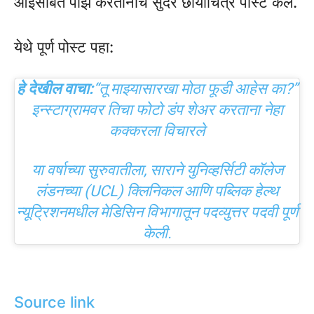
आईसोबत पोझ करतानाचे सुंदर छायाचित्र पोस्ट केले.
येथे पूर्ण पोस्ट पहा:
हे देखील वाचा:
“तू माझ्यासारखा मोठा फूडी आहेस का?”
इन्स्टाग्रामवर तिचा फोटो डंप शेअर करताना नेहा
कक्करला विचारले
या वर्षाच्या सुरुवातीला, साराने युनिव्हर्सिटी कॉलेज
लंडनच्या (UCL) क्लिनिकल आणि पब्लिक हेल्थ
न्यूट्रिशनमधील मेडिसिन विभागातून पदव्युत्तर पदवी पूर्ण
केली.
Source link