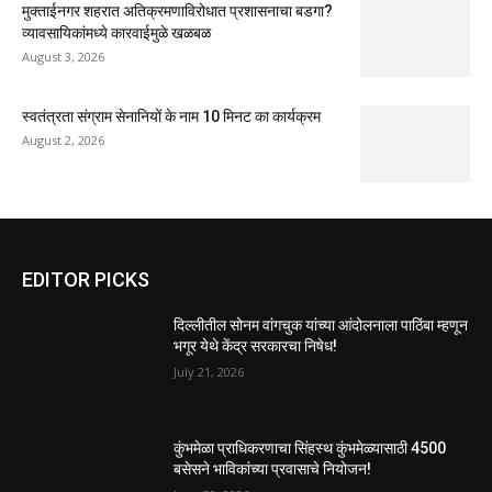
मुक्ताईनगर शहरात अतिक्रमणाविरोधात प्रशासनाचा बडगा?
व्यावसायिकांमध्ये कारवाईमुळे खळबळ
August 3, 2026
स्वतंत्रता संग्राम सेनानियों के नाम 10 मिनट का कार्यक्रम
August 2, 2026
EDITOR PICKS
दिल्लीतील सोनम वांगचुक यांच्या आंदोलनाला पाठिंबा म्हणून
भगूर येथे केंद्र सरकारचा निषेध!
July 21, 2026
कुंभमेळा प्राधिकरणाचा सिंहस्थ कुंभमेळ्यासाठी 4500
बसेसने भाविकांच्या प्रवासाचे नियोजन!