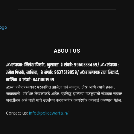
ABOUT US
✍️संपादक: निलेश फिरके, भुसावळ 📱संपर्क: 9960333469/ ✍️ संपादक :
उमेश फिरके, नाशिक, 📱संपर्क: 9637519059/ ✍️उपसंपादक राज निकाळे,
नाशिक 📱संपर्क: 8411001999.
✍️या संकेतस्थळावर प्रकाशित झालेला सर्व मजकूर, लेख आणि त्याचे हक्क ,
जबाबदारी'' संबंधित लेखकांकडे आहेत. प्रसिद्ध झालेल्या मजकुराशी संपादक सहमत
असतीलच असे नाही याचे उल्लंघन करणाऱ्यांवर कायदेशीर कारवाई करण्यात येईल.
Contact us:
info@policewarta.in/