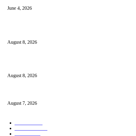
June 4, 2026
POPULAR POSTS
भुसावळच्या पाणीप्रश्नाला मिळणार ‘अमृत’ बळ!
August 8, 2026
शहरात शनिवार व रविवार रोजी मतदार संघातील सर्व मतदान केंद्रांवर विशेष SRI अर्ज शिबि
आयोजन!
August 8, 2026
जन-विश्वास से जनकल्याण की नई राह, ग्रामीणों के बीच पहुंचा जिला प्रशासन
August 7, 2026
POPULAR CATEGORY
टेक्नॉलॉजी
2207
ताज्या बातम्या
2059
देश-विदेश
1840