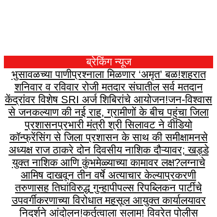
ब्रेकिंग न्यूज
भुसावळच्या पाणीप्रश्नाला मिळणार ‘अमृत’ बळ!
शहरात
शनिवार व रविवार रोजी मतदार संघातील सर्व मतदान
केंद्रांवर विशेष SRI अर्ज शिबिरांचे आयोजन!
जन-विश्वास
से जनकल्याण की नई राह, ग्रामीणों के बीच पहुंचा जिला
प्रशासन
प्रभारी मंत्री श्री सिलावट ने वीडियो
कॉन्फ्रेंसिंग से जिला प्रशासन के साथ की समीक्षा
मनसे
अध्यक्ष राज ठाकरे दोन दिवसीय नाशिक दौऱ्यावर; खड्डे
युक्त नाशिक आणि कुंभमेळ्याच्या कामावर लक्ष?
लग्नाचे
आमिष दाखवून तीन वर्षे अत्याचार केल्याप्रकरणी
तरुणासह तिघांविरुद्ध गुन्हा
पीपल्स रिपब्लिकन पार्टीचे
उपवर्गीकरणाच्या विरोधात महसूल आयुक्त कार्यालयावर
निदर्शने आंदोलन!
कर्तृत्वाला सलाम! विवरेत पोलीस