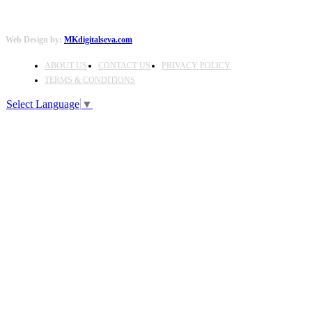
Web Design by:
MKdigitalseva.com
ABOUT US
CONTACT US
PRIVACY POLICY
TERMS & CONDITIONS
Select Language
▼