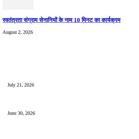
स्वतंत्रता संग्राम सेनानियों के नाम 10 मिनट का कार्यक्रम
August 2, 2026
EDITOR PICKS
दिल्लीतील सोनम वांगचुक यांच्या आंदोलनाला पाठिंबा म्हणून भगूर येथे केंद्र सरकारचा निषे
July 21, 2026
कुंभमेळा प्राधिकरणाचा सिंहस्थ कुंभमेळ्यासाठी 4500 बसेसने भाविकांच्या प्रवासाचे नियो
June 30, 2026
व्हीआयपी कॉलनी खूनप्रकरणी तपास वेगात; आरोपींकडून घटनास्थळी पुनर्रचना, उर्वरित त
शोध सुरू