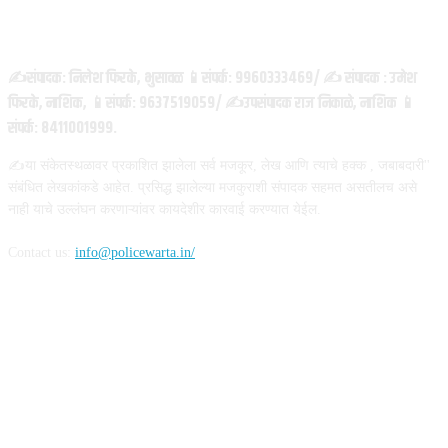
ABOUT US
✍️संपादक: निलेश फिरके, भुसावळ 📱संपर्क: 9960333469/ ✍️ संपादक : उमेश
फिरके, नाशिक, 📱संपर्क: 9637519059/ ✍️उपसंपादक राज निकाळे, नाशिक 📱
संपर्क: 8411001999.
✍️या संकेतस्थळावर प्रकाशित झालेला सर्व मजकूर, लेख आणि त्याचे हक्क , जबाबदारी''
संबंधित लेखकांकडे आहेत. प्रसिद्ध झालेल्या मजकुराशी संपादक सहमत असतीलच असे
नाही याचे उल्लंघन करणाऱ्यांवर कायदेशीर कारवाई करण्यात येईल.
Contact us:
info@policewarta.in/
FOLLOW US