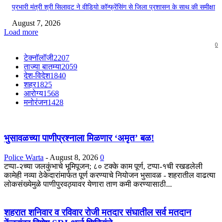
प्रभारी मंत्री श्री सिलावट ने वीडियो कॉन्फ्रेंसिंग से जिला प्रशासन के साथ की समीक्षा
August 7, 2026
Load more
0
टेक्नॉलॉजी
2207
ताज्या बातम्या
2059
देश-विदेश
1840
शहर
1825
आरोग्य
1568
मनोरंजन
1428
भुसावळच्या पाणीप्रश्नाला मिळणार ‘अमृत’ बळ!
Police Warta
-
August 8, 2026
0
टप्पा-२च्या जलकुंभाचे भूमिपूजन; ८० टक्के काम पूर्ण, टप्पा-१ची रखडलेली
कामेही नव्या ठेकेदारांमार्फत पूर्ण करण्याचे नियोजन भुसावळ - शहरातील वाढत्या
लोकसंख्येमुळे पाणीपुरवठ्यावर येणारा ताण कमी करण्यासाठी...
शहरात शनिवार व रविवार रोजी मतदार संघातील सर्व मतदान