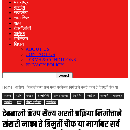
महाराष्ट्र
क्राईम
राजकीय
सामाजिक
शहर
टेक्नॉलॉजी
आरोग्य
मनोरंजन
शिक्षण
ABOUT US
CONTACT US
TERMS & CONDITIONS
PRIVACY POLICY
Home
आरोग्य
देवळाली कॅम्प सैन्य भरती प्रक्रिया निमीत्ताने संसरी नाका ते त्रिमुर्ती चौक या...
आरोग्य
उद्योग
क्राईम
टेक्नॉलॉजी
ताज्या बातम्या
देश-विदेश
मनोरंजन
महत्त्वाचे
महाराष्ट्र
राजकीय
शहर
शिक्षण-प्रशिक्षण
सामाजिक
देवळाली कॅम्प सैन्य भरती प्रक्रिया निमीत्ताने
संसरी नाका ते त्रिमुर्ती चौक या मार्गावर सर्व