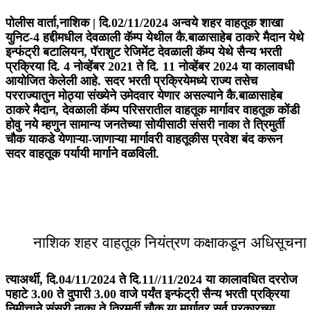
पोलीस वार्ता,नाशिक |
दि.02/11/2024 अन्वये शहर वाहतूक शाखा
युनिट-4 ह‌द्दीमधील देवळाली कॅम्प येथील कै.बाळासाहेब ठाकरे मैदान येथे
इन्फंट्री बटालियन, पॅराशुट रेजिमेंट देवळाली कॅम्प येथे सैन्य भरती
प्रक्रिया दि. 4 नोव्हेंबर 2021 ते दि. 11 नोव्हेंबर 2024 या कालावधी
आयोजित केलेली आहे. सदर भरती प्रक्रियेमध्ये राज्य तसेच
परराज्यातुन मोठ्या संख्येने उमेदवार येणार असल्याने कै.बाळासाहेब
ठाकरे मैदान, देवळाली कॅम्प परिसरातील वाहतूक मार्गावर वाहतूक कोंडी
होवु नये म्हणुन सामान्य जनतेच्या सोयीसाठी संसरी नाका ते त्रिमुर्ती
चौक याकडे येणाऱ्या-जाणाऱ्या मार्गावरी वाहतूकीस प्रवेश बंद करून
सदर वाहतूक पर्यायी मार्गाने वळविली.
नाशिक शहर वाहतूक नियंत्रण कक्षाकडून अधिसूचना 
त्याअर्थी, दि.04/11/2024 ते दि.11//11/2024 या कालावधित दररोज
पहाटे 3.00 ते दुपारी 3.00 वाजे पर्यंत इन्फंट्री सैन्य भरती प्रक्रिया
निमीत्ताने संसरी नाका ते त्रिमुर्ती चौक या मार्गावर सर्व प्रकारच्या