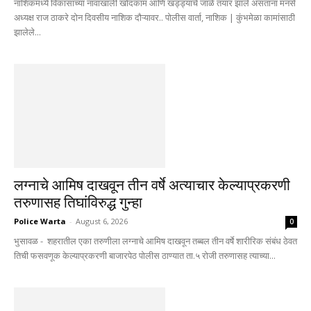
नाशिकमध्ये विकासाच्या नावाखाली खोदकाम आणि खड्ड्यांचे जाळे तयार झाले असताना मनसे
अध्यक्ष राज ठाकरे दोन दिवसीय नाशिक दौऱ्यावर.. पोलीस वार्ता, नाशिक | कुंभमेळा कामांसाठी
झालेले...
लग्नाचे आमिष दाखवून तीन वर्षे अत्याचार केल्याप्रकरणी
तरुणासह तिघांविरुद्ध गुन्हा
Police Warta
-
August 6, 2026
0
भुसावळ - शहरातील एका तरुणीला लग्नाचे आमिष दाखवून तब्बल तीन वर्षे शारीरिक संबंध ठेवत
तिची फसवणूक केल्याप्रकरणी बाजारपेठ पोलीस ठाण्यात ता.५ रोजी तरुणासह त्याच्या...