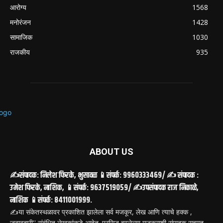
आरोग्य
1568
मनोरंजन
1428
सामाजिक
1030
राजकीय
935
ABOUT US
✍️संपादक: निलेश फिरके, भुसावळ 📱संपर्क: 9960333469/ ✍️ संपादक :
उमेश फिरके, नाशिक, 📱संपर्क: 9637519059/ ✍️उपसंपादक राज निकाळे,
नाशिक 📱संपर्क: 8411001999.
✍️या संकेतस्थळावर प्रकाशित झालेला सर्व मजकूर, लेख आणि त्याचे हक्क ,
जबाबदारी'' संबंधित लेखकांकडे आहेत. प्रसिद्ध झालेल्या मजकुराशी संपादक सहमत