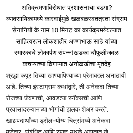
अतिक्रमणाविरोधात प्रशासनाचा बडगा?
व्यावसायिकांमध्ये कारवाईमुळे खळबळ
स्वतंत्रता संग्राम
सेनानियों के नाम 10 मिनट का कार्यक्रम
येवल्यात
साहित्यरत्न लोकशाहीर अण्णाभाऊ साठे यांच्या
स्मारकाचे लोकार्पण संपन्न!
खडका चौफुलीजवळ
कचऱ्याच्या ढिगाऱ्यात अनोळखीचा मृतदेह
श्रद्धा कपूर तिच्या खाण्यापिण्याच्या प्रेमाबद्दल अनाठायी
आहे. तिच्या इंस्टाग्राम कथांद्वारे, ती अनेकदा तिच्या
रोजच्या जेवणाची, आवडत्या स्नॅक्सची आणि
प्रवासादरम्यानच्या भोगांची झलक शेअर करते.
खाद्यपदार्थांच्या ड्रोल-योग्य चित्रांमध्ये अनेकदा
मजेदार, संबंधित आणि स्पष्ट मथळे असतात जे