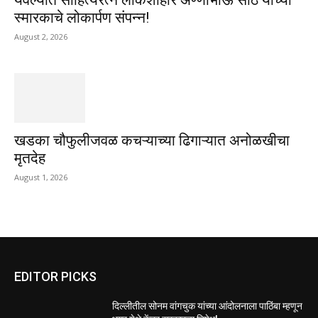
स्मारकाचे लोकार्पण संपन्न!
August 2, 2026
खडका चौफुलीजवळ कचऱ्याच्या ढिगाऱ्यात अनोळखीचा
मृतदेह
August 1, 2026
EDITOR PICKS
दिल्लीतील सोनम वांगचुक यांच्या आंदोलनाला पाठिंबा म्हणून