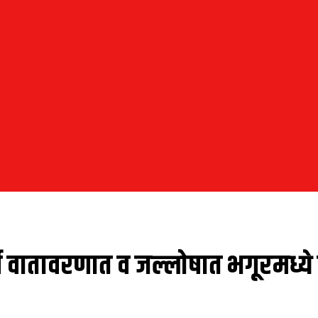
र्ण वातावरणात व जल्लोषात भगूरमध्य