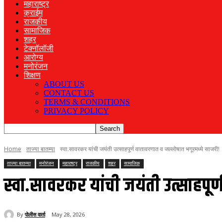
महाराष्ट्र
क्राईम
राजकीय
सामाजिक
शहर
टेक्नॉलॉजी
आरोग्य
मनोरंजन
शिक्षण
ABOUT US
CONTACT US
TERMS & CONDITIONS
PRIVACY POLICY
Home
ताज्या बातम्या
स्वा.सावरकर यांची जयंती उत्साहपूर्ण वातावरणात व जल्लोषात भगूरमध्ये साजरी!
ताज्या बातम्या
मनोरंजन
महाराष्ट्र
राजकीय
शहर
सामाजिक
स्वा.सावरकर यांची जयंती उत्साहपू
By
पोलीस वार्ता
May 28, 2026