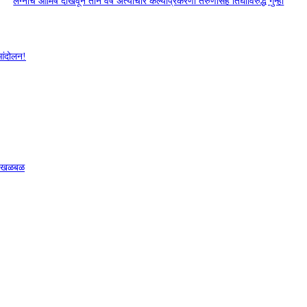
लग्नाचे आमिष दाखवून तीन वर्षे अत्याचार केल्याप्रकरणी तरुणासह तिघांविरुद्ध गुन्हा
 आंदोलन!
ळे खळबळ