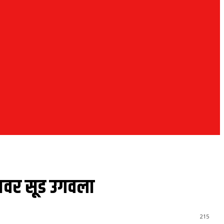
नावर सूड उगवला
215