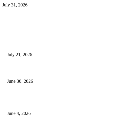
July 31, 2026
EDITOR PICKS
दिल्लीतील सोनम वांगचुक यांच्या आंदोलनाला पाठिंबा म्हणून भगूर येथे केंद्र सरकारचा निषे
July 21, 2026
कुंभमेळा प्राधिकरणाचा सिंहस्थ कुंभमेळ्यासाठी 4500 बसेसने भाविकांच्या प्रवासाचे नियो
June 30, 2026
व्हीआयपी कॉलनी खूनप्रकरणी तपास वेगात; आरोपींकडून घटनास्थळी पुनर्रचना, उर्वरित त
शोध सुरू
June 4, 2026
POPULAR POSTS