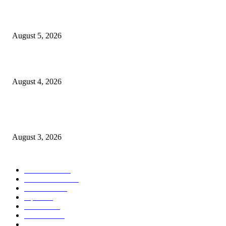
पीपल्स रिपब्लिकन पार्टीचे उपवर्गीकरणाच्या विरोधात महसूल आयुक्त कार्यालयावर निदर्शने
आंदोलन!
August 5, 2026
कर्तृत्वाला सलाम! विवरेत पोलीस हवालदार सुरज पाटीलांचा गौरव
August 4, 2026
मुक्ताईनगर शहरात अतिक्रमणाविरोधात प्रशासनाचा बडगा? व्यावसायिकांमध्ये कारवाईमुळे
खळबळ
August 3, 2026
POPULAR CATEGORY
टेक्नॉलॉजी
2207
ताज्या बातम्या
2056
देश-विदेश
1840
शहर
1823
आरोग्य
1568
मनोरंजन
1427
सामाजिक
1029