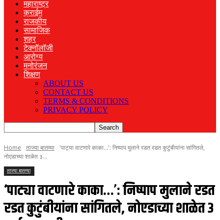
महाराष्ट्र
क्राईम
राजकीय
सामाजिक
शहर
टेक्नॉलॉजी
आरोग्य
मनोरंजन
शिक्षण
ABOUT US
CONTACT US
TERMS & CONDITIONS
PRIVACY POLICY
Home
ताज्या बातम्या
'पाट्या वाटणारे काका...': निष्पाप मुलाने रडत रडत कुटुंबीयांना सांगितले,
नोएडाच्या शाळेत ३...
ताज्या बातम्या
‘पाट्या वाटणारे काका…’: निष्पाप मुलाने रडत
रडत कुटुंबीयांना सांगितले, नोएडाच्या शाळेत ३