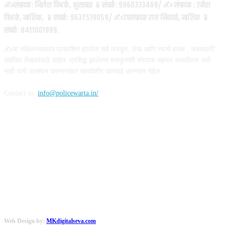
✍️संपादक: निलेश फिरके, भुसावळ 📱संपर्क: 9960333469/ ✍️ संपादक : उमेश
फिरके, नाशिक, 📱संपर्क: 9637519059/ ✍️उपसंपादक राज निकाळे, नाशिक 📱
संपर्क: 8411001999.
✍️या संकेतस्थळावर प्रकाशित झालेला सर्व मजकूर, लेख आणि त्याचे हक्क , जबाबदारी''
संबंधित लेखकांकडे आहेत. प्रसिद्ध झालेल्या मजकुराशी संपादक सहमत असतीलच असे
नाही याचे उल्लंघन करणाऱ्यांवर कायदेशीर कारवाई करण्यात येईल.
Contact us:
info@policewarta.in/
FOLLOW US
Web Design by:
MKdigitalseva.com