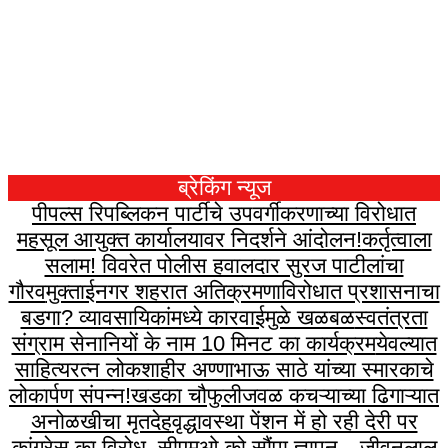
ब्रेकिंग न्यूज
पीपल्स रिपब्लिकन पार्टीचे उपवर्गीकरणाच्या विरोधात
महसूल आयुक्त कार्यालयावर निदर्शने आंदोलन!
कर्तृत्वाला
सलाम! विवरेत पोलीस हवालदार सुरज पाटीलांचा
गौरव
मुक्ताईनगर शहरात अतिक्रमणाविरोधात प्रशासनाचा
बडगा? व्यावसायिकांमध्ये कारवाईमुळे खळबळ
स्वतंत्रता
संग्राम सेनानियों के नाम 10 मिनट का कार्यक्रम
येवल्यात
साहित्यरत्न लोकशाहीर अण्णाभाऊ साठे यांच्या स्मारकाचे
लोकार्पण संपन्न!
खडका चौफुलीजवळ कचऱ्याच्या ढिगाऱ्यात
अनोळखीचा मृतदेह
वृद्धावस्था पेंशन में हो रही देरी पर
कांग्रेस का विरोध, सीएमओ को सौंपा ज्ञापन…
जीवनलाल