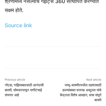
श्रेणीमध्ये नसल्याचे गॅझेट्स 360 सत्यापित करण्यात
सक्षम होते.
Source link
Previous article
Next article
नोएडा, गाझियाबादसाठी आनंदाची
जम्मू-काश्मीरमधील दहशतवादी
बातमी, सोमवारपासून पाणीटंचाई
हल्ल्यांबाबत फारुख अब्दुल्ला यांचे
संपणार आहे
केंद्राला विशेष आवाहन, वाचा संपूर्ण
बातमी