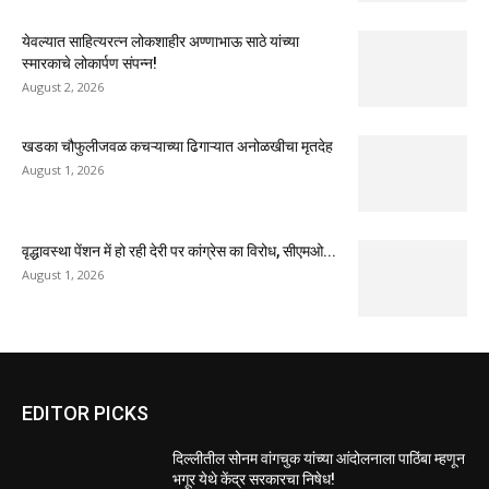
येवल्यात साहित्यरत्न लोकशाहीर अण्णाभाऊ साठे यांच्या
स्मारकाचे लोकार्पण संपन्न!
August 2, 2026
खडका चौफुलीजवळ कचऱ्याच्या ढिगाऱ्यात अनोळखीचा मृतदेह
August 1, 2026
वृद्धावस्था पेंशन में हो रही देरी पर कांग्रेस का विरोध, सीएमओ...
August 1, 2026
EDITOR PICKS
दिल्लीतील सोनम वांगचुक यांच्या आंदोलनाला पाठिंबा म्हणून
भगूर येथे केंद्र सरकारचा निषेध!