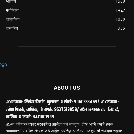
आरोग्य
1568
मनोरंजन
1427
सामाजिक
1030
राजकीय
935
ABOUT US
✍️संपादक: निलेश फिरके, भुसावळ 📱संपर्क: 9960333469/ ✍️ संपादक :
उमेश फिरके, नाशिक, 📱संपर्क: 9637519059/ ✍️उपसंपादक राज निकाळे,
नाशिक 📱संपर्क: 8411001999.
✍️या संकेतस्थळावर प्रकाशित झालेला सर्व मजकूर, लेख आणि त्याचे हक्क ,
जबाबदारी'' संबंधित लेखकांकडे आहेत. प्रसिद्ध झालेल्या मजकुराशी संपादक सहमत