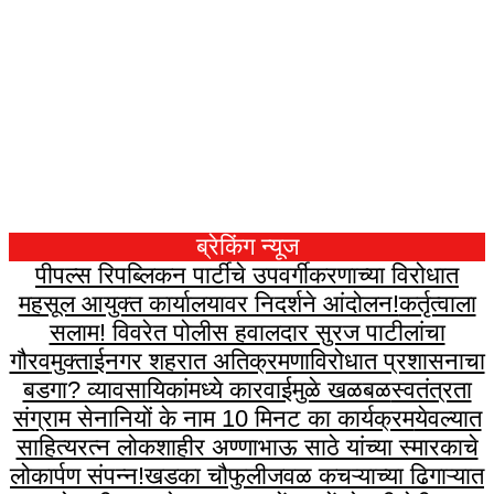
ब्रेकिंग न्यूज
पीपल्स रिपब्लिकन पार्टीचे उपवर्गीकरणाच्या विरोधात
महसूल आयुक्त कार्यालयावर निदर्शने आंदोलन!
कर्तृत्वाला
सलाम! विवरेत पोलीस हवालदार सुरज पाटीलांचा
गौरव
मुक्ताईनगर शहरात अतिक्रमणाविरोधात प्रशासनाचा
बडगा? व्यावसायिकांमध्ये कारवाईमुळे खळबळ
स्वतंत्रता
संग्राम सेनानियों के नाम 10 मिनट का कार्यक्रम
येवल्यात
साहित्यरत्न लोकशाहीर अण्णाभाऊ साठे यांच्या स्मारकाचे
लोकार्पण संपन्न!
खडका चौफुलीजवळ कचऱ्याच्या ढिगाऱ्यात