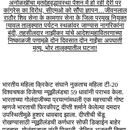
अनोळखीचा मृतदेह
वृद्धावस्था पेंशन में हो रही देरी पर
कांग्रेस का विरोध, सीएमओ को सौंपा ज्ञापन…
जीवनलाल
राठौर शिव सेना के कामगार सेना के जिला प्रमुख नियुक्त
!
यावल तालुक्यात पर्यटन स्थळांवर जाण्यास नागरिकांना
बंदी, तहसीलदार नाझीकर यांचे आदेश!
महावितरणाच्या
निष्काळजी पणामुळे दोन दिवसात दोन गाईंचा अपघाती
मृत्यू, भोर तालुक्यातील घटना!
भारतीय महिला क्रिकेट संघाने नुकताच महिला टी-20
विश्वचषक विजेत्या न्यूझीलंडचा 59 धावांनी पराभव केला.
भारताच्या गोलंदाजीच्या प्रयत्नांमधली एक महत्त्वाची गोष्ट
म्हणजे भारताची फिरकीपटू दीप्ती शर्माने केलेल्या दमदार
उपस्थितीमुळे हुशार धावबाद झाला. दीप्तीची चेंडू
रोखण्यासाठी न्यूझीलंडची कर्णधार सोफी डिव्हाईन बाहेर
पडताच, गोलंदाजाला संधी मिळाली. डेव्हिन अजूनही तिच्या