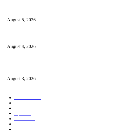
पीपल्स रिपब्लिकन पार्टीचे उपवर्गीकरणाच्या विरोधात महसूल आयुक्त कार्यालयावर निदर्शने
आंदोलन!
August 5, 2026
कर्तृत्वाला सलाम! विवरेत पोलीस हवालदार सुरज पाटीलांचा गौरव
August 4, 2026
मुक्ताईनगर शहरात अतिक्रमणाविरोधात प्रशासनाचा बडगा? व्यावसायिकांमध्ये कारवाईमुळे
खळबळ
August 3, 2026
POPULAR CATEGORY
टेक्नॉलॉजी
2207
ताज्या बातम्या
2056
देश-विदेश
1840
शहर
1823
आरोग्य
1568
मनोरंजन
1427
सामाजिक
1029