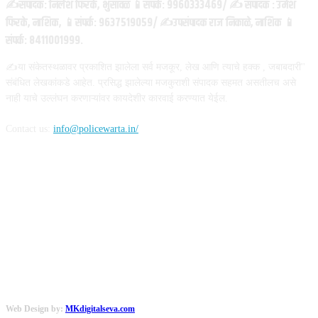
✍️संपादक: निलेश फिरके, भुसावळ 📱संपर्क: 9960333469/ ✍️ संपादक : उमेश
फिरके, नाशिक, 📱संपर्क: 9637519059/ ✍️उपसंपादक राज निकाळे, नाशिक 📱
संपर्क: 8411001999.
✍️या संकेतस्थळावर प्रकाशित झालेला सर्व मजकूर, लेख आणि त्याचे हक्क , जबाबदारी''
संबंधित लेखकांकडे आहेत. प्रसिद्ध झालेल्या मजकुराशी संपादक सहमत असतीलच असे
नाही याचे उल्लंघन करणाऱ्यांवर कायदेशीर कारवाई करण्यात येईल.
Contact us:
info@policewarta.in/
FOLLOW US
Web Design by:
MKdigitalseva.com