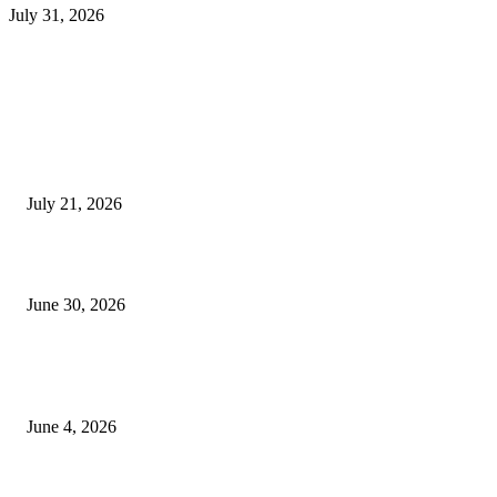
July 31, 2026
EDITOR PICKS
दिल्लीतील सोनम वांगचुक यांच्या आंदोलनाला पाठिंबा म्हणून भगूर येथे केंद्र सरकारचा निषे
July 21, 2026
कुंभमेळा प्राधिकरणाचा सिंहस्थ कुंभमेळ्यासाठी 4500 बसेसने भाविकांच्या प्रवासाचे नियो
June 30, 2026
व्हीआयपी कॉलनी खूनप्रकरणी तपास वेगात; आरोपींकडून घटनास्थळी पुनर्रचना, उर्वरित त
शोध सुरू
June 4, 2026
POPULAR POSTS