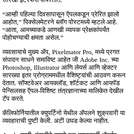
“आम्ही पहिल्या दिवसापासून ऍपलकडून प्रेरित झालो
आहोत,” पिक्सेलमेटरने ब्लॉग पोस्टमध्ये म्हटले आहे.
“आता, आमच्याकडे आणखी व्यापक प्रेक्षकांपर्यंत
पोहोचण्याची क्षमता असेल.”
व्यवसायाचे मुख्य ॲप, Pixelmator Pro, मध्ये प्रगत
संपादन साधने समाविष्ट आहेत जी Adobe Inc. च्या
Photoshop, Illustrator आणि लेयर्स आणि व्हेक्टर
सारख्या इतर प्रोग्राममधील वैशिष्ट्यांची आठवण करून
देतात. सॉफ्टवेअर आयक्लॉड, शॉर्टकट आणि आयपॅड
पेन्सिलसह ऍपल-विशिष्ट तंत्रज्ञानाच्या मालिकेत देखील
टॅप करते.
कॅलिफोर्नियातील क्युपर्टिनो येथील ॲपलने शुक्रवारी या
व्यवहाराची पुष्टी केली. अटी उघड केल्या नाहीत.