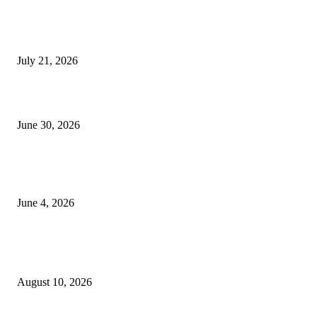
दिल्लीतील सोनम वांगचुक यांच्या आंदोलनाला पाठिंबा म्हणून भगूर येथे केंद्र सरकारचा निषे
July 21, 2026
कुंभमेळा प्राधिकरणाचा सिंहस्थ कुंभमेळ्यासाठी 4500 बसेसने भाविकांच्या प्रवासाचे नियो
June 30, 2026
व्हीआयपी कॉलनी खूनप्रकरणी तपास वेगात; आरोपींकडून घटनास्थळी पुनर्रचना, उर्वरित त
शोध सुरू
June 4, 2026
POPULAR POSTS
अगस्त क्रांति दिवस
August 10, 2026