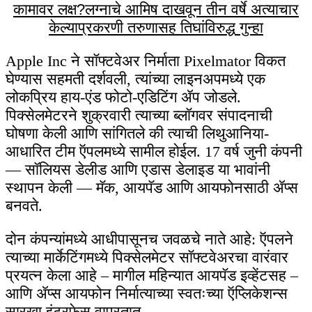
कामावर लक्ष?
लग्नाचे आमिष दाखवून तीन वर्षे अत्याचार
केल्याप्रकरणी तरुणासह तिघांविरुद्ध गुन्हा
Apple Inc ने सॉफ्टवेअर निर्माता Pixelmator विकत
घेण्यास सहमती दर्शवली, त्यांच्या लाइनअपमध्ये एक
लोकप्रिय हाय-एंड फोटो-एडिटिंग ॲप जोडले.
पिक्सेलमेटरने शुक्रवारी त्याच्या ब्लॉगवर संपादनाची
घोषणा केली आणि सांगितले की त्याची लिथुआनिया-
आधारित टीम ऍपलमध्ये सामील होईल. 17 वर्ष जुनी कंपनी
— सॉलियस डेलीड आणि एडास डेलाइड या भावांनी
स्थापन केली — मॅक, आयपॅड आणि आयफोनसाठी ॲप्स
बनवते.
दोन कंपन्यांमध्ये आधीपासूनच जवळचे नाते आहे: ऍपलने
त्याच्या मार्केटिंगमध्ये पिक्सेलमेटर सॉफ्टवेअरचा वारंवार
प्रयत्न केला आहे – मागील महिन्यात आयपॅड इव्हेंटसह –
आणि ॲप्स आयफोन निर्मात्याच्या स्वतःच्या ऍप्लिकेशन्स
सारखा इंटरफेस वापरतात.