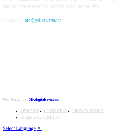
नाही याचे उल्लंघन करणाऱ्यांवर कायदेशीर कारवाई करण्यात येईल.
Contact us:
info@policewarta.in/
FOLLOW US
Web Design by:
MKdigitalseva.com
ABOUT US
CONTACT US
PRIVACY POLICY
TERMS & CONDITIONS
Select Language
▼