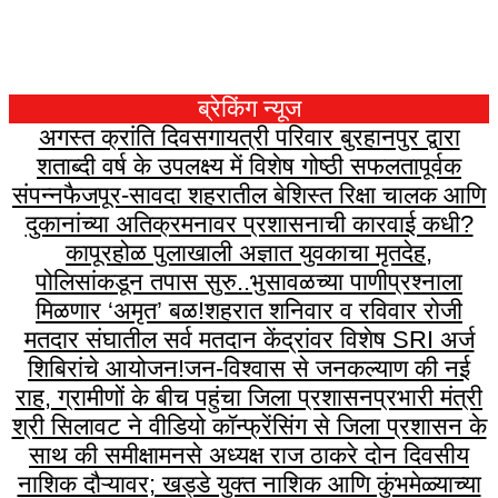
ब्रेकिंग न्यूज
अगस्त क्रांति दिवस
गायत्री परिवार बुरहानपुर द्वारा
शताब्दी वर्ष के उपलक्ष्य में विशेष गोष्ठी सफलतापूर्वक
संपन्न
फैजपूर-सावदा शहरातील बेशिस्त रिक्षा चालक आणि
दुकानांच्या अतिक्रमनावर प्रशासनाची कारवाई कधी?
कापूरहोळ पुलाखाली अज्ञात युवकाचा मृतदेह,
पोलिसांकडून तपास सुरु..
भुसावळच्या पाणीप्रश्नाला
मिळणार ‘अमृत’ बळ!
शहरात शनिवार व रविवार रोजी
मतदार संघातील सर्व मतदान केंद्रांवर विशेष SRI अर्ज
शिबिरांचे आयोजन!
जन-विश्वास से जनकल्याण की नई
राह, ग्रामीणों के बीच पहुंचा जिला प्रशासन
प्रभारी मंत्री
श्री सिलावट ने वीडियो कॉन्फ्रेंसिंग से जिला प्रशासन के
साथ की समीक्षा
मनसे अध्यक्ष राज ठाकरे दोन दिवसीय
नाशिक दौऱ्यावर; खड्डे युक्त नाशिक आणि कुंभमेळ्याच्या