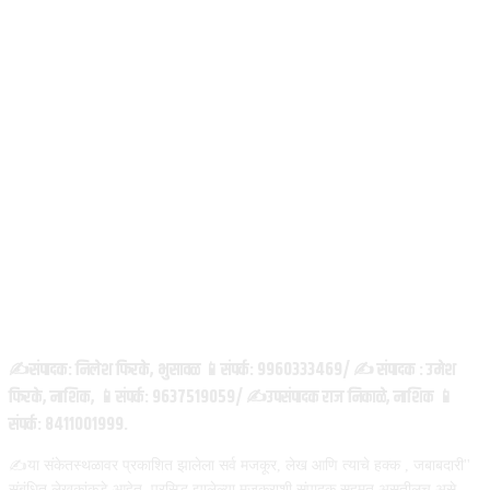
ABOUT US
✍️संपादक: निलेश फिरके, भुसावळ 📱संपर्क: 9960333469/ ✍️ संपादक : उमेश
फिरके, नाशिक, 📱संपर्क: 9637519059/ ✍️उपसंपादक राज निकाळे, नाशिक 📱
संपर्क: 8411001999.
✍️या संकेतस्थळावर प्रकाशित झालेला सर्व मजकूर, लेख आणि त्याचे हक्क , जबाबदारी''
संबंधित लेखकांकडे आहेत. प्रसिद्ध झालेल्या मजकुराशी संपादक सहमत असतीलच असे