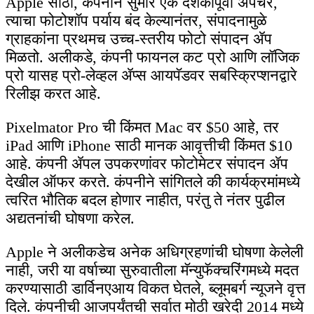
Apple साठी, कंपनीने सुमारे एक दशकापूर्वी ॲपर्चर,
त्याचा फोटोशॉप पर्याय बंद केल्यानंतर, संपादनामुळे
ग्राहकांना प्रथमच उच्च-स्तरीय फोटो संपादन ॲप
मिळतो. अलीकडे, कंपनी फायनल कट प्रो आणि लॉजिक
प्रो यासह प्रो-लेव्हल ॲप्स आयपॅडवर सबस्क्रिप्शनद्वारे
रिलीझ करत आहे.
Pixelmator Pro ची किंमत Mac वर $50 आहे, तर
iPad आणि iPhone साठी मानक आवृत्तीची किंमत $10
आहे. कंपनी ॲपल उपकरणांवर फोटोमेटर संपादन ॲप
देखील ऑफर करते. कंपनीने सांगितले की कार्यक्रमांमध्ये
त्वरित भौतिक बदल होणार नाहीत, परंतु ते नंतर पुढील
अद्यतनांची घोषणा करेल.
Apple ने अलीकडेच अनेक अधिग्रहणांची घोषणा केलेली
नाही, जरी या वर्षाच्या सुरुवातीला मॅन्युफॅक्चरिंगमध्ये मदत
करण्यासाठी डार्विनएआय विकत घेतले, ब्लूमबर्ग न्यूजने वृत्त
दिले. कंपनीची आजपर्यंतची सर्वात मोठी खरेदी 2014 मध्ये