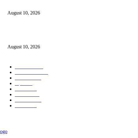
गायत्री परिवार बुरहानपुर द्वारा शताब्दी वर्ष के उपलक्ष्य में विशेष गोष्ठी सफलतापूर्वक संपन्न
August 10, 2026
फैजपूर-सावदा शहरातील बेशिस्त रिक्षा चालक आणि दुकानांच्या अतिक्रमनावर प्रशासनाच
कारवाई कधी?
August 10, 2026
POPULAR CATEGORY
टेक्नॉलॉजी
2207
ताज्या बातम्या
2062
देश-विदेश
1840
शहर
1827
आरोग्य
1568
मनोरंजन
1428
सामाजिक
1034
राजकीय
939