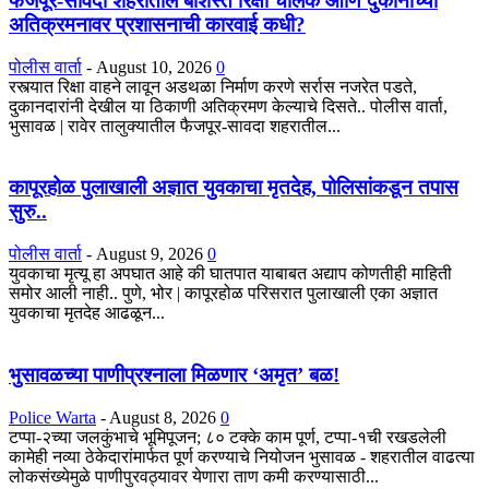
फैजपूर-सावदा शहरातील बेशिस्त रिक्षा चालक आणि दुकानांच्या
अतिक्रमनावर प्रशासनाची कारवाई कधी?
पोलीस वार्ता
-
August 10, 2026
0
रस्त्यात रिक्षा वाहने लावून अडथळा निर्माण करणे सर्रास नजरेत पडते,
दुकानदारांनी देखील या ठिकाणी अतिक्रमण केल्याचे दिसते.. पोलीस वार्ता,
भुसावळ | रावेर तालुक्यातील फैजपूर-सावदा शहरातील...
कापूरहोळ पुलाखाली अज्ञात युवकाचा मृतदेह, पोलिसांकडून तपास
सुरु..
पोलीस वार्ता
-
August 9, 2026
0
युवकाचा मृत्यू हा अपघात आहे की घातपात याबाबत अद्याप कोणतीही माहिती
समोर आली नाही.. पुणे, भोर | कापूरहोळ परिसरात पुलाखाली एका अज्ञात
युवकाचा मृतदेह आढळून...
भुसावळच्या पाणीप्रश्नाला मिळणार ‘अमृत’ बळ!
Police Warta
-
August 8, 2026
0
टप्पा-२च्या जलकुंभाचे भूमिपूजन; ८० टक्के काम पूर्ण, टप्पा-१ची रखडलेली
कामेही नव्या ठेकेदारांमार्फत पूर्ण करण्याचे नियोजन भुसावळ - शहरातील वाढत्या
लोकसंख्येमुळे पाणीपुरवठ्यावर येणारा ताण कमी करण्यासाठी...