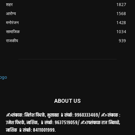
शहर
1827
आरोग्य
1568
मनोरंजन
1428
सामाजिक
1034
राजकीय
939
ABOUT US
✍️संपादक: निलेश फिरके, भुसावळ 📱संपर्क: 9960333469/ ✍️ संपादक :
उमेश फिरके, नाशिक, 📱संपर्क: 9637519059/ ✍️उपसंपादक राज निकाळे,
नाशिक 📱संपर्क: 8411001999.