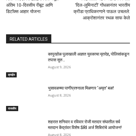
अंतिम 10-दिवसीय रीबूट आणि
‘दिल-लुमिनाटी’ गोंधळानंतर भारतीय
डिटॉक्स आहार योजना
क्रीडा प्राधिकरणाने पाऊल उचलले:
आक्रोशानंतर स्थळ साफ केले
RELATED ARTICLES
कापूरहोळ पुलाखाली अज्ञात युवकाचा मृतदेह, पोलिसांकडून
तपास सुरु..
August 9, 2026
क्राईम
भुसावळच्या पाणीप्रश्नाला मिळणार ‘अमृत’ बळ!
August 8, 2026
राजकीय
शहरात शनिवार व रविवार रोजी मतदार संघातील सर्व
मतदान केंद्रांवर विशेष SRI अर्ज शिबिरांचे आयोजन!
August 8, 2026