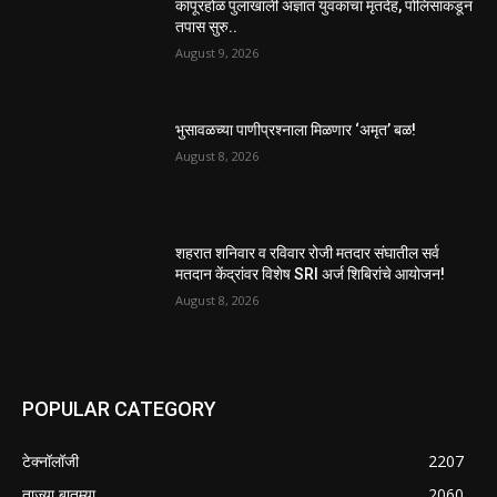
कापूरहोळ पुलाखाली अज्ञात युवकाचा मृतदेह, पोलिसांकडून
तपास सुरु..
August 9, 2026
भुसावळच्या पाणीप्रश्नाला मिळणार ‘अमृत’ बळ!
August 8, 2026
शहरात शनिवार व रविवार रोजी मतदार संघातील सर्व
मतदान केंद्रांवर विशेष SRI अर्ज शिबिरांचे आयोजन!
August 8, 2026
POPULAR CATEGORY
टेक्नॉलॉजी
2207
ताज्या बातम्या
2060