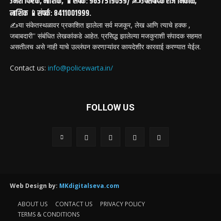
उमेश फिरके, नाशिक, 📱संपर्क: 9637519059/ ✍️उपसंपादक राज निकाळे,
नाशिक 📱संपर्क: 8411001999.
✍️या संकेतस्थळावर प्रकाशित झालेला सर्व मजकूर, लेख आणि त्याचे हक्क ,
जबाबदारी'' संबंधित लेखकांकडे आहेत. प्रसिद्ध झालेल्या मजकुराशी संपादक सहमत
असतीलच असे नाही याचे उल्लंघन करणाऱ्यांवर कायदेशीर कारवाई करण्यात येईल.
Contact us:
info@policewarta.in/
FOLLOW US
Web Design by:
MKdigitalseva.com
ABOUT US
CONTACT US
PRIVACY POLICY
TERMS & CONDITIONS