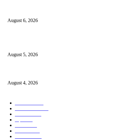
लग्नाचे आमिष दाखवून तीन वर्षे अत्याचार केल्याप्रकरणी तरुणासह तिघांविरुद्ध गुन्हा
August 6, 2026
पीपल्स रिपब्लिकन पार्टीचे उपवर्गीकरणाच्या विरोधात महसूल आयुक्त कार्यालयावर निदर्शने
आंदोलन!
August 5, 2026
कर्तृत्वाला सलाम! विवरेत पोलीस हवालदार सुरज पाटीलांचा गौरव
August 4, 2026
POPULAR CATEGORY
टेक्नॉलॉजी
2207
ताज्या बातम्या
2056
देश-विदेश
1840
शहर
1823
आरोग्य
1568
मनोरंजन
1427
सामाजिक
1029