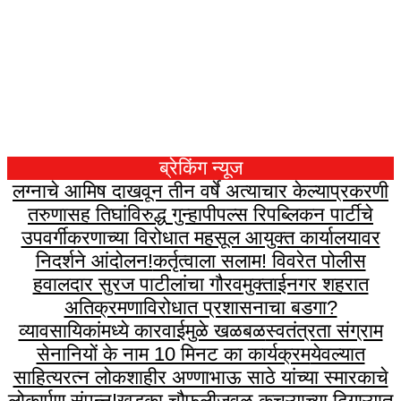
ब्रेकिंग न्यूज
लग्नाचे आमिष दाखवून तीन वर्षे अत्याचार केल्याप्रकरणी
तरुणासह तिघांविरुद्ध गुन्हा
पीपल्स रिपब्लिकन पार्टीचे
उपवर्गीकरणाच्या विरोधात महसूल आयुक्त कार्यालयावर
निदर्शने आंदोलन!
कर्तृत्वाला सलाम! विवरेत पोलीस
हवालदार सुरज पाटीलांचा गौरव
मुक्ताईनगर शहरात
अतिक्रमणाविरोधात प्रशासनाचा बडगा?
व्यावसायिकांमध्ये कारवाईमुळे खळबळ
स्वतंत्रता संग्राम
सेनानियों के नाम 10 मिनट का कार्यक्रम
येवल्यात
साहित्यरत्न लोकशाहीर अण्णाभाऊ साठे यांच्या स्मारकाचे
लोकार्पण संपन्न!
खडका चौफुलीजवळ कचऱ्याच्या ढिगाऱ्यात