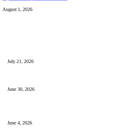
August 1, 2026
EDITOR PICKS
दिल्लीतील सोनम वांगचुक यांच्या आंदोलनाला पाठिंबा म्हणून भगूर येथे केंद्र सरकारचा निषे
July 21, 2026
कुंभमेळा प्राधिकरणाचा सिंहस्थ कुंभमेळ्यासाठी 4500 बसेसने भाविकांच्या प्रवासाचे नियो
June 30, 2026
व्हीआयपी कॉलनी खूनप्रकरणी तपास वेगात; आरोपींकडून घटनास्थळी पुनर्रचना, उर्वरित त
शोध सुरू
June 4, 2026
POPULAR POSTS