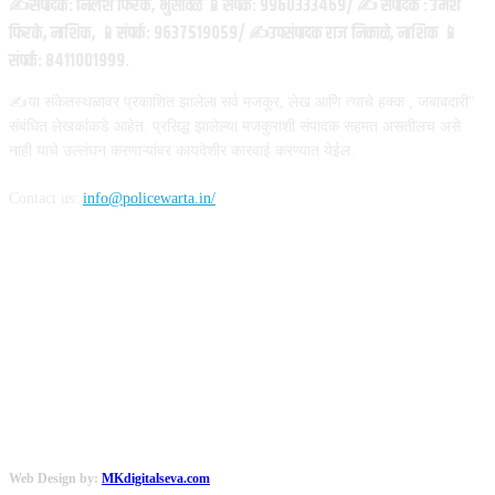
✍️संपादक: निलेश फिरके, भुसावळ 📱संपर्क: 9960333469/ ✍️ संपादक : उमेश
फिरके, नाशिक, 📱संपर्क: 9637519059/ ✍️उपसंपादक राज निकाळे, नाशिक 📱
संपर्क: 8411001999.
✍️या संकेतस्थळावर प्रकाशित झालेला सर्व मजकूर, लेख आणि त्याचे हक्क , जबाबदारी''
संबंधित लेखकांकडे आहेत. प्रसिद्ध झालेल्या मजकुराशी संपादक सहमत असतीलच असे
नाही याचे उल्लंघन करणाऱ्यांवर कायदेशीर कारवाई करण्यात येईल.
Contact us:
info@policewarta.in/
FOLLOW US
Web Design by:
MKdigitalseva.com