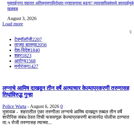
मुक्ताईनगर शहरात अतिक्रमणाविरोधात प्रशासनाचा बडगा? व्यावसायिकांमध्ये कारवाईमुळे
खळबळ
August 3, 2026
Load more
0
टेक्नॉलॉजी
2207
ताज्या बातम्या
2056
देश-विदेश
1840
शहर
1823
आरोग्य
1568
मनोरंजन
1427
लग्नाचे आमिष दाखवून तीन वर्षे अत्याचार केल्याप्रकरणी तरुणासह
तिघांविरुद्ध गुन्हा
Police Warta
-
August 6, 2026
0
भुसावळ - शहरातील एका तरुणीला लग्नाचे आमिष दाखवून तब्बल तीन वर्षे
शारीरिक संबंध ठेवत तिची फसवणूक केल्याप्रकरणी बाजारपेठ पोलीस ठाण्यात
ता.५ रोजी तरुणासह त्याच्या...