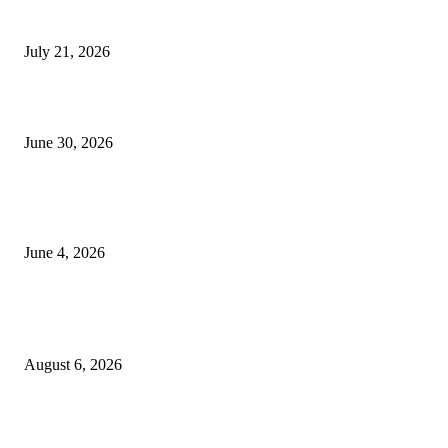
दिल्लीतील सोनम वांगचुक यांच्या आंदोलनाला पाठिंबा म्हणून भगूर येथे केंद्र सरकारचा निषे
July 21, 2026
कुंभमेळा प्राधिकरणाचा सिंहस्थ कुंभमेळ्यासाठी 4500 बसेसने भाविकांच्या प्रवासाचे नियो
June 30, 2026
व्हीआयपी कॉलनी खूनप्रकरणी तपास वेगात; आरोपींकडून घटनास्थळी पुनर्रचना, उर्वरित त
शोध सुरू
June 4, 2026
POPULAR POSTS
लग्नाचे आमिष दाखवून तीन वर्षे अत्याचार केल्याप्रकरणी तरुणासह तिघांविरुद्ध गुन्हा
August 6, 2026
पीपल्स रिपब्लिकन पार्टीचे उपवर्गीकरणाच्या विरोधात महसूल आयुक्त कार्यालयावर निदर्शने
आंदोलन!