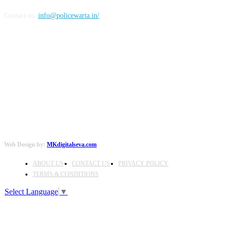
Contact us:
info@policewarta.in/
FOLLOW US
Web Design by:
MKdigitalseva.com
ABOUT US
CONTACT US
PRIVACY POLICY
TERMS & CONDITIONS
Select Language
▼