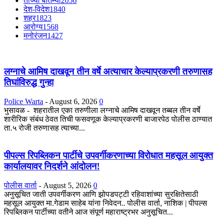
ताज्या बातम्या
2056
देश-विदेश
1840
शहर
1823
आरोग्य
1568
मनोरंजन
1427
लग्नाचे आमिष दाखवून तीन वर्षे अत्याचार केल्याप्रकरणी तरुणासह
तिघांविरुद्ध गुन्हा
Police Warta
-
August 6, 2026
0
भुसावळ - शहरातील एका तरुणीला लग्नाचे आमिष दाखवून तब्बल तीन वर्षे
शारीरिक संबंध ठेवत तिची फसवणूक केल्याप्रकरणी बाजारपेठ पोलीस ठाण्यात
ता.५ रोजी तरुणासह त्याच्या...
पीपल्स रिपब्लिकन पार्टीचे उपवर्गीकरणाच्या विरोधात महसूल आयुक्त
कार्यालयावर निदर्शने आंदोलन!
पोलीस वार्ता
-
August 5, 2026
0
अनुसूचित जाती उपवर्गीकरण आणि झोपडपट्टी रहिवाशांच्या सुरक्षितेसाठी
महसूल आयुक्त मा.गेडाम साहेब यांना निवेदन.. पोलीस वार्ता, नाशिक | पीपल्स
रिपब्लिकन पार्टीच्या वतीने आज संपूर्ण महाराष्ट्रभर अनुसूचित...