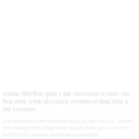
ABOUT US
✍️संपादक: निलेश फिरके, भुसावळ 📱संपर्क: 9960333469/ ✍️ संपादक : उमेश
फिरके, नाशिक, 📱संपर्क: 9637519059/ ✍️उपसंपादक राज निकाळे, नाशिक 📱
संपर्क: 8411001999.
✍️या संकेतस्थळावर प्रकाशित झालेला सर्व मजकूर, लेख आणि त्याचे हक्क , जबाबदारी''
संबंधित लेखकांकडे आहेत. प्रसिद्ध झालेल्या मजकुराशी संपादक सहमत असतीलच असे
नाही याचे उल्लंघन करणाऱ्यांवर कायदेशीर कारवाई करण्यात येईल.