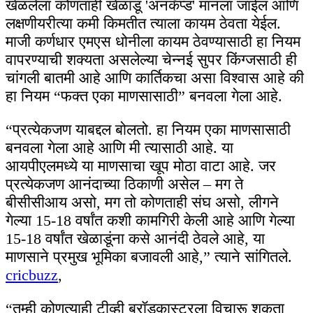
खेळलेला कोणताही खेळाडू 'अनकॅप्ड' मानला जाईल आणि
लक्षणीयरीत्या कमी किमतीत त्याला कायम ठेवता येईल.
माजी कर्णधार एमएस धोनीला कायम ठेवण्यासाठी हा नियम
वापरण्याची शक्यता असलेल्या चेन्नई सुपर किंग्जसाठी ही
चांगली बातमी आहे आणि कार्तिकचा असा विश्वास आहे की
हा नियम “फक्त एका माणसासाठी” बनवला गेला आहे.
“प्रत्येकजण याबद्दल बोलतो. हा नियम एका माणसासाठी
बनवला गेला आहे आणि मी त्यासाठी आहे. या
आयपीएलमध्ये या माणसाचा खूप मोठा वाटा आहे. जर
प्रत्येकजण आनंदाच्या ठिकाणी असेल – मग ते
बीसीसीआय असो, मग तो कोणताही संघ असो, लीगने
गेल्या 15-18 वर्षांत कशी कामगिरी केली आहे आणि गेल्या
15-18 वर्षांत खेळाडूंना कसे आनंदी ठेवले आहे, या
माणसाने प्रमुख भूमिका बजावली आहे,” त्याने सांगितले.
cricbuzz
,
“तुम्ही कोणत्याही टीव्ही ब्रॉडकास्टरला विचारू शकता