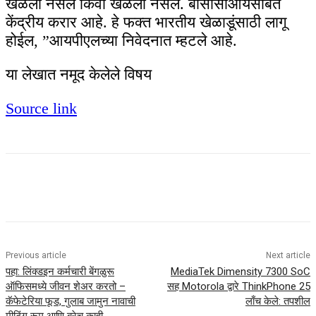
खेळला नसेल किंवा खेळला नसेल. बीसीसीआयसोबत
केंद्रीय करार आहे. हे फक्त भारतीय खेळाडूंसाठी लागू
होईल, ”आयपीएलच्या निवेदनात म्हटले आहे.
या लेखात नमूद केलेले विषय
Source link
Previous article
Next article
पहा: लिंक्डइन कर्मचारी बेंगळुरू
MediaTek Dimensity 7300 SoC
ऑफिसमध्ये जीवन शेअर करतो –
सह Motorola द्वारे ThinkPhone 25
कॅफेटेरिया फूड, गुलाब जामुन नावाची
लाँच केले: तपशील