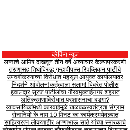
ब्रेकिंग न्यूज
लग्नाचे आमिष दाखवून तीन वर्षे अत्याचार केल्याप्रकरणी
तरुणासह तिघांविरुद्ध गुन्हा
पीपल्स रिपब्लिकन पार्टीचे
उपवर्गीकरणाच्या विरोधात महसूल आयुक्त कार्यालयावर
निदर्शने आंदोलन!
कर्तृत्वाला सलाम! विवरेत पोलीस
हवालदार सुरज पाटीलांचा गौरव
मुक्ताईनगर शहरात
अतिक्रमणाविरोधात प्रशासनाचा बडगा?
व्यावसायिकांमध्ये कारवाईमुळे खळबळ
स्वतंत्रता संग्राम
सेनानियों के नाम 10 मिनट का कार्यक्रम
येवल्यात
साहित्यरत्न लोकशाहीर अण्णाभाऊ साठे यांच्या स्मारकाचे
लोकार्पण संपन्न!
खडका चौफुलीजवळ कचऱ्याच्या ढिगाऱ्यात