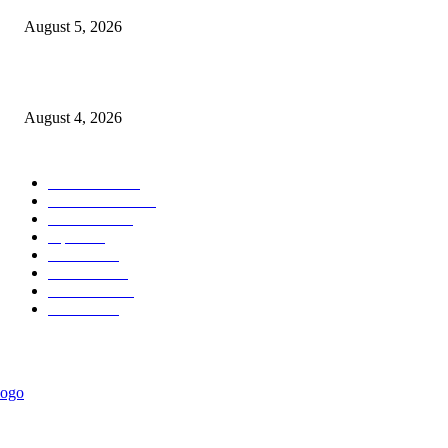
August 5, 2026
कर्तृत्वाला सलाम! विवरेत पोलीस हवालदार सुरज पाटीलांचा गौरव
August 4, 2026
POPULAR CATEGORY
टेक्नॉलॉजी
2207
ताज्या बातम्या
2056
देश-विदेश
1840
शहर
1823
आरोग्य
1568
मनोरंजन
1427
सामाजिक
1029
राजकीय
934