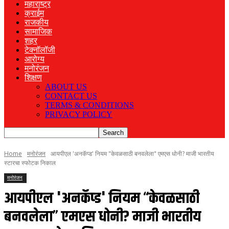
महाराष्ट्र
क्राईम
राजकीय
सामाजिक
शहर
टेक्नॉलॉजी
आरोग्य
मनोरंजन
शिक्षण
ABOUT US
CONTACT US
TERMS & CONDITIONS
PRIVACY POLICY
Home
मनोरंजन
आयपीएल 'अनकॅप्ड' नियम "केवळसाठी बनवलेला" एमएस धोनी? माजी भारतीय
स्टारचा स्फोटक निकाल
मनोरंजन
आयपीएल 'अनकॅप्ड' नियम “केवळसाठी
बनवलेला” एमएस धोनी? माजी भारतीय