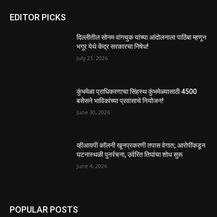
EDITOR PICKS
दिल्लीतील सोनम वांगचुक यांच्या आंदोलनाला पाठिंबा म्हणून
भगूर येथे केंद्र सरकारचा निषेध!
July 21, 2026
कुंभमेळा प्राधिकरणाचा सिंहस्थ कुंभमेळ्यासाठी 4500
बसेसने भाविकांच्या प्रवासाचे नियोजन!
June 30, 2026
व्हीआयपी कॉलनी खूनप्रकरणी तपास वेगात; आरोपींकडून
घटनास्थळी पुनर्रचना, उर्वरित तिघांचा शोध सुरू
June 4, 2026
POPULAR POSTS