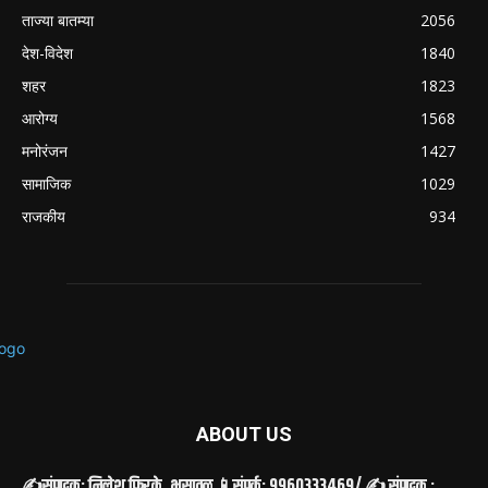
ताज्या बातम्या
2056
देश-विदेश
1840
शहर
1823
आरोग्य
1568
मनोरंजन
1427
सामाजिक
1029
राजकीय
934
ABOUT US
✍️संपादक: निलेश फिरके, भुसावळ 📱संपर्क: 9960333469/ ✍️ संपादक :