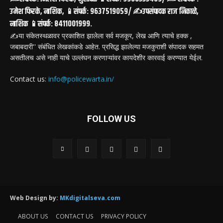
उमेश फिरके, नाशिक, 📱संपर्क: 9637519059/ ✍️उपसंपादक राज निकाळे,
नाशिक 📱संपर्क: 8411001999.
✍️या संकेतस्थळावर प्रकाशित झालेला सर्व मजकूर, लेख आणि त्याचे हक्क ,
जबाबदारी'' संबंधित लेखकांकडे आहेत. प्रसिद्ध झालेल्या मजकुराशी संपादक सहमत
असतीलच असे नाही याचे उल्लंघन करणाऱ्यांवर कायदेशीर कारवाई करण्यात येईल.
Contact us:
info@policewarta.in/
FOLLOW US
Web Design by:
MKdigitalseva.com
ABOUT US
CONTACT US
PRIVACY POLICY