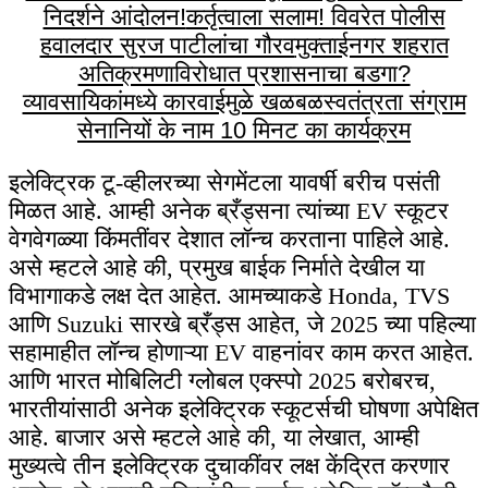
निदर्शने आंदोलन!
कर्तृत्वाला सलाम! विवरेत पोलीस
हवालदार सुरज पाटीलांचा गौरव
मुक्ताईनगर शहरात
अतिक्रमणाविरोधात प्रशासनाचा बडगा?
व्यावसायिकांमध्ये कारवाईमुळे खळबळ
स्वतंत्रता संग्राम
सेनानियों के नाम 10 मिनट का कार्यक्रम
इलेक्ट्रिक टू-व्हीलरच्या सेगमेंटला यावर्षी बरीच पसंती
मिळत आहे. आम्ही अनेक ब्रँड्सना त्यांच्या EV स्कूटर
वेगवेगळ्या किंमतींवर देशात लॉन्च करताना पाहिले आहे.
असे म्हटले आहे की, प्रमुख बाईक निर्माते देखील या
विभागाकडे लक्ष देत आहेत. आमच्याकडे Honda, TVS
आणि Suzuki सारखे ब्रँड्स आहेत, जे 2025 च्या पहिल्या
सहामाहीत लॉन्च होणाऱ्या EV वाहनांवर काम करत आहेत.
आणि भारत मोबिलिटी ग्लोबल एक्स्पो 2025 बरोबरच,
भारतीयांसाठी अनेक इलेक्ट्रिक स्कूटर्सची घोषणा अपेक्षित
आहे. बाजार असे म्हटले आहे की, या लेखात, आम्ही
मुख्यत्वे तीन इलेक्ट्रिक दुचाकींवर लक्ष केंद्रित करणार