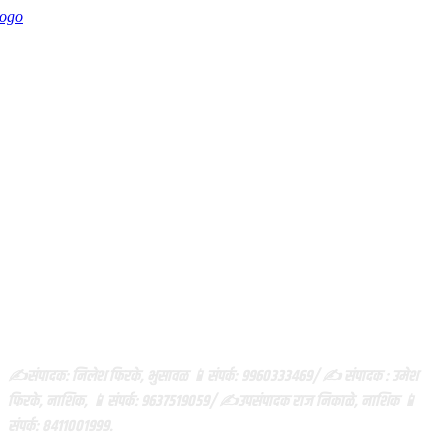
ABOUT US
✍️संपादक: निलेश फिरके, भुसावळ 📱संपर्क: 9960333469/ ✍️ संपादक : उमेश
फिरके, नाशिक, 📱संपर्क: 9637519059/ ✍️उपसंपादक राज निकाळे, नाशिक 📱
संपर्क: 8411001999.