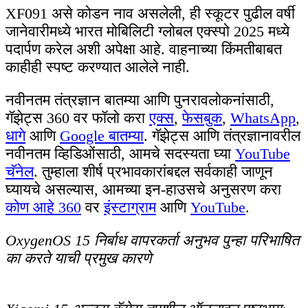
XF091 असे कोडन नाव असलेली, ही स्कूटर पुढील वर्षी
जानेवारीमध्ये भारत मोबिलिटी ग्लोबल एक्स्पो 2025 मध्ये
पदार्पण करेल अशी अपेक्षा आहे. वाहनाच्या किंमतीबाबत
काहीही स्पष्ट करण्यात आलेले नाही.
नवीनतम तंत्रज्ञान बातम्या आणि पुनरावलोकनांसाठी,
गॅझेट्स 360 वर फॉलो करा
एक्स
,
फेसबुक
,
WhatsApp
,
धागे
आणि
Google बातम्या
. गॅझेट्स आणि तंत्रज्ञानावरील
नवीनतम व्हिडिओंसाठी, आमचे सदस्यता घ्या
YouTube
चॅनेल
. तुम्हाला शीर्ष प्रभावकारांबद्दल सर्वकाही जाणून
घ्यायचे असल्यास, आमच्या इन-हाउसचे अनुसरण करा
कोण आहे 360
वर
इंस्टाग्राम
आणि
YouTube
.
OxygenOS 15 निर्बाध वापरकर्ता अनुभव पुन्हा परिभाषित
का करते याची प्रमुख कारणे