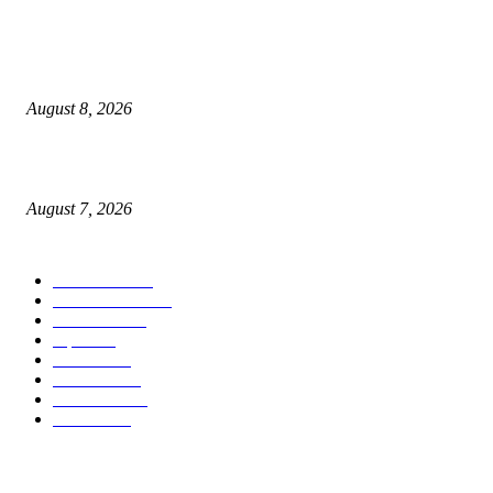
शहरात शनिवार व रविवार रोजी मतदार संघातील सर्व मतदान केंद्रांवर विशेष SRI अर्ज शिबि
आयोजन!
August 8, 2026
जन-विश्वास से जनकल्याण की नई राह, ग्रामीणों के बीच पहुंचा जिला प्रशासन
August 7, 2026
POPULAR CATEGORY
टेक्नॉलॉजी
2207
ताज्या बातम्या
2059
देश-विदेश
1840
शहर
1825
आरोग्य
1568
मनोरंजन
1428
सामाजिक
1031
राजकीय
937