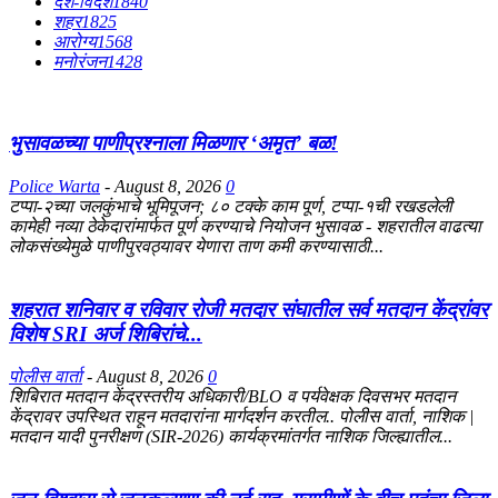
देश-विदेश
1840
शहर
1825
आरोग्य
1568
मनोरंजन
1428
भुसावळच्या पाणीप्रश्नाला मिळणार ‘अमृत’ बळ!
Police Warta
-
August 8, 2026
0
टप्पा-२च्या जलकुंभाचे भूमिपूजन; ८० टक्के काम पूर्ण, टप्पा-१ची रखडलेली
कामेही नव्या ठेकेदारांमार्फत पूर्ण करण्याचे नियोजन भुसावळ - शहरातील वाढत्या
लोकसंख्येमुळे पाणीपुरवठ्यावर येणारा ताण कमी करण्यासाठी...
शहरात शनिवार व रविवार रोजी मतदार संघातील सर्व मतदान केंद्रांवर
विशेष SRI अर्ज शिबिरांचे...
पोलीस वार्ता
-
August 8, 2026
0
शिबिरात मतदान केंद्रस्तरीय अधिकारी/BLO व पर्यवेक्षक दिवसभर मतदान
केंद्रावर उपस्थित राहून मतदारांना मार्गदर्शन करतील.. पोलीस वार्ता, नाशिक |
मतदान यादी पुनरीक्षण (SIR-2026) कार्यक्रमांतर्गत नाशिक जिल्ह्यातील...