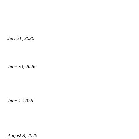
EDITOR PICKS
दिल्लीतील सोनम वांगचुक यांच्या आंदोलनाला पाठिंबा म्हणून भगूर येथे केंद्र सरकारचा निषे
July 21, 2026
कुंभमेळा प्राधिकरणाचा सिंहस्थ कुंभमेळ्यासाठी 4500 बसेसने भाविकांच्या प्रवासाचे नियो
June 30, 2026
व्हीआयपी कॉलनी खूनप्रकरणी तपास वेगात; आरोपींकडून घटनास्थळी पुनर्रचना, उर्वरित त
शोध सुरू
June 4, 2026
POPULAR POSTS
भुसावळच्या पाणीप्रश्नाला मिळणार ‘अमृत’ बळ!
August 8, 2026