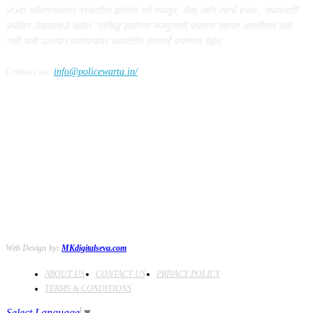
✍️या संकेतस्थळावर प्रकाशित झालेला सर्व मजकूर, लेख आणि त्याचे हक्क , जबाबदारी''
संबंधित लेखकांकडे आहेत. प्रसिद्ध झालेल्या मजकुराशी संपादक सहमत असतीलच असे
नाही याचे उल्लंघन करणाऱ्यांवर कायदेशीर कारवाई करण्यात येईल.
Contact us:
info@policewarta.in/
FOLLOW US
Web Design by:
MKdigitalseva.com
ABOUT US
CONTACT US
PRIVACY POLICY
TERMS & CONDITIONS
Select Language
▼