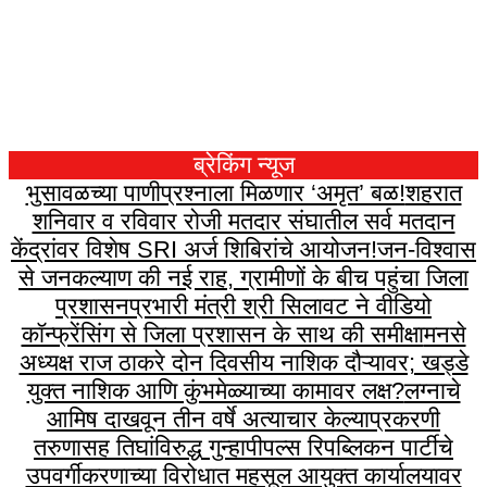
ब्रेकिंग न्यूज
भुसावळच्या पाणीप्रश्नाला मिळणार ‘अमृत’ बळ!
शहरात
शनिवार व रविवार रोजी मतदार संघातील सर्व मतदान
केंद्रांवर विशेष SRI अर्ज शिबिरांचे आयोजन!
जन-विश्वास
से जनकल्याण की नई राह, ग्रामीणों के बीच पहुंचा जिला
प्रशासन
प्रभारी मंत्री श्री सिलावट ने वीडियो
कॉन्फ्रेंसिंग से जिला प्रशासन के साथ की समीक्षा
मनसे
अध्यक्ष राज ठाकरे दोन दिवसीय नाशिक दौऱ्यावर; खड्डे
युक्त नाशिक आणि कुंभमेळ्याच्या कामावर लक्ष?
लग्नाचे
आमिष दाखवून तीन वर्षे अत्याचार केल्याप्रकरणी
तरुणासह तिघांविरुद्ध गुन्हा
पीपल्स रिपब्लिकन पार्टीचे
उपवर्गीकरणाच्या विरोधात महसूल आयुक्त कार्यालयावर