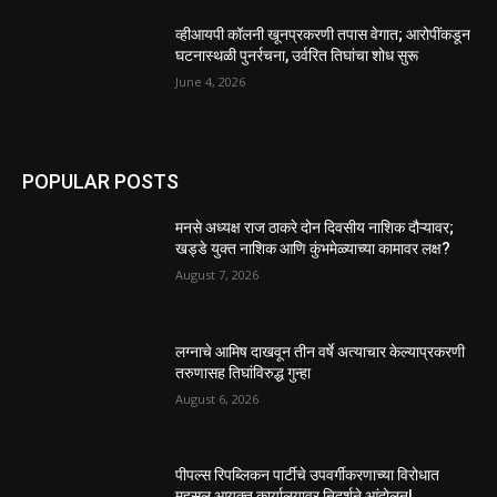
व्हीआयपी कॉलनी खूनप्रकरणी तपास वेगात; आरोपींकडून
घटनास्थळी पुनर्रचना, उर्वरित तिघांचा शोध सुरू
June 4, 2026
POPULAR POSTS
मनसे अध्यक्ष राज ठाकरे दोन दिवसीय नाशिक दौऱ्यावर;
खड्डे युक्त नाशिक आणि कुंभमेळ्याच्या कामावर लक्ष?
August 7, 2026
लग्नाचे आमिष दाखवून तीन वर्षे अत्याचार केल्याप्रकरणी
तरुणासह तिघांविरुद्ध गुन्हा
August 6, 2026
पीपल्स रिपब्लिकन पार्टीचे उपवर्गीकरणाच्या विरोधात
महसूल आयुक्त कार्यालयावर निदर्शने आंदोलन!