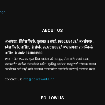
ABOUT US
✍️संपादक: निलेश फिरके, भुसावळ 📱संपर्क: 9960333469/ ✍️ संपादक :
उमेश फिरके, नाशिक, 📱संपर्क: 9637519059/ ✍️उपसंपादक राज निकाळे,
नाशिक 📱संपर्क: 8411001999.
✍️या संकेतस्थळावर प्रकाशित झालेला सर्व मजकूर, लेख आणि त्याचे हक्क ,
जबाबदारी'' संबंधित लेखकांकडे आहेत. प्रसिद्ध झालेल्या मजकुराशी संपादक सहमत
असतीलच असे नाही याचे उल्लंघन करणाऱ्यांवर कायदेशीर कारवाई करण्यात येईल.
Contact us:
info@policewarta.in/
FOLLOW US