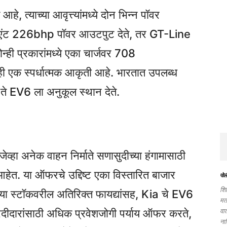
्याच्या आवृत्त्यांमध्ये दोन भिन्न पॉवर
ेरिएंट 226bhp पॉवर आउटपुट देते, तर GT-Line
ी प्रकारांमध्ये एका चार्जवर 708
 ही एक स्पर्धात्मक आकृती आहे. भारतात उपलब्ध
े ते EV6 ला अनुकूल स्थान देते.
्हा अनेक वाहन निर्माते सणासुदीच्या हंगामासाठी
. या ऑफरचे उद्दिष्ट एका विस्तारित बाजार
पोली
शि
 च्या स्टॉकवरील अतिरिक्त फायद्यांसह, Kia चे EV6
मत
वार
रेदीदारांसाठी अधिक प्रवेशजोगी पर्याय ऑफर करते,
नाश