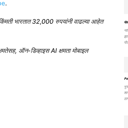
be
.
िंमती भारतात 32,000 रुपयांनी वाढल्या आहेत
पोली
ना
झा
पोल
्षमतेसह, ऑन-डिव्हाइस AI क्षमता मोबाइल
Po
भु
शा
ठाण