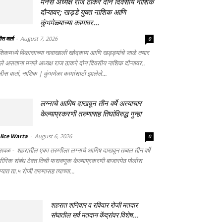
मनसे अध्यक्ष राज ठाकरे दोन दिवसीय नाशिक
दौऱ्यावर; खड्डे युक्त नाशिक आणि
कुंभमेळ्याच्या कामावर...
स वार्ता
-
August 7, 2026
0
शिकमध्ये विकासाच्या नावाखाली खोदकाम आणि खड्ड्यांचे जाळे तयार
ले असताना मनसे अध्यक्ष राज ठाकरे दोन दिवसीय नाशिक दौऱ्यावर..
ीस वार्ता, नाशिक | कुंभमेळा कामांसाठी झालेले...
लग्नाचे आमिष दाखवून तीन वर्षे अत्याचार
केल्याप्रकरणी तरुणासह तिघांविरुद्ध गुन्हा
lice Warta
-
August 6, 2026
0
सावळ - शहरातील एका तरुणीला लग्नाचे आमिष दाखवून तब्बल तीन वर्षे
रीरिक संबंध ठेवत तिची फसवणूक केल्याप्रकरणी बाजारपेठ पोलीस
्यात ता.५ रोजी तरुणासह त्याच्या...
शहरात शनिवार व रविवार रोजी मतदार
संघातील सर्व मतदान केंद्रांवर विशेष...