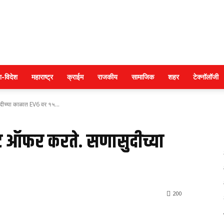
Police
श-विदेश
महाराष्ट्र
क्राईम
राजकीय
सामाजिक
शहर
टेक्नॉलॉजी
दीच्या काळात EV6 वर १५...
warta
सूट ऑफर करते. सणासुदीच्या
200