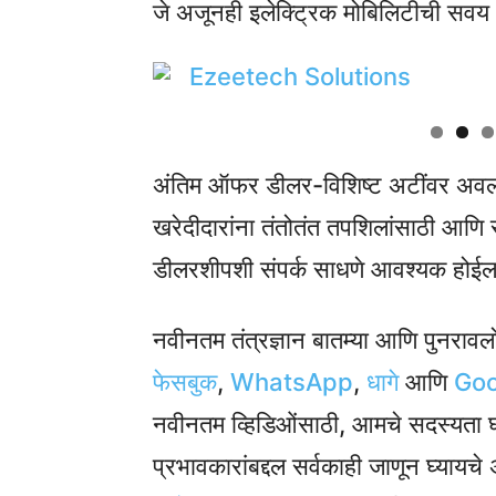
जे अजूनही इलेक्ट्रिक मोबिलिटीची सवय अस
अंतिम ऑफर डीलर-विशिष्ट अटींवर अवलंब
खरेदीदारांना तंतोतंत तपशिलांसाठी आणि स
डीलरशीपशी संपर्क साधणे आवश्यक होईल
नवीनतम तंत्रज्ञान बातम्या आणि पुनरा
फेसबुक
,
WhatsApp
,
धागे
आणि
Goog
नवीनतम व्हिडिओंसाठी, आमचे सदस्यता घ
प्रभावकारांबद्दल सर्वकाही जाणून घ्य