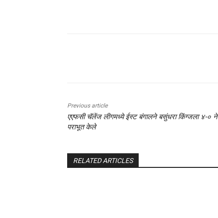
Share
Previous article
एएफसी चॅलेंज लीगमध्ये ईस्ट बंगालने बसुंधरा किंग्जला ४-० ने
पराभूत केले
RELATED ARTICLES