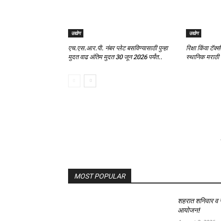
उद्योग
उद्योग
एच.एस.आर.पी. नंबर प्लेट बसविण्यासाठी पुन्हा
रिक्षा किंवा टॅक
मुदत वाढ अंतिम मुदत 30 जून 2026 पर्यंत..
स्थानिक मराठी 
MOST POPULAR
शहरात शनिवार व रव
आयोजन!