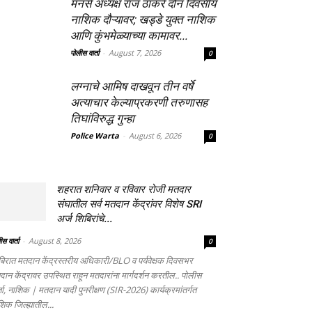
मनसे अध्यक्ष राज ठाकरे दोन दिवसीय
नाशिक दौऱ्यावर; खड्डे युक्त नाशिक
आणि कुंभमेळ्याच्या कामावर...
पोलीस वार्ता
-
August 7, 2026
0
लग्नाचे आमिष दाखवून तीन वर्षे
अत्याचार केल्याप्रकरणी तरुणासह
तिघांविरुद्ध गुन्हा
Police Warta
-
August 6, 2026
0
शहरात शनिवार व रविवार रोजी मतदार
संघातील सर्व मतदान केंद्रांवर विशेष SRI
अर्ज शिबिरांचे...
स वार्ता
-
August 8, 2026
0
बिरात मतदान केंद्रस्तरीय अधिकारी/BLO व पर्यवेक्षक दिवसभर
दान केंद्रावर उपस्थित राहून मतदारांना मार्गदर्शन करतील.. पोलीस
्ता, नाशिक | मतदान यादी पुनरीक्षण (SIR-2026) कार्यक्रमांतर्गत
िक जिल्ह्यातील...