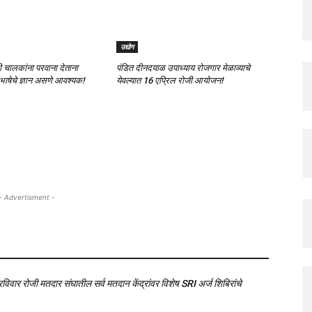
उद्योग
्सी चालकांना परवाना देताना
पंडित दीनदयाळ उपाध्याय रोजगार मेळाव्याचे
भाषेचे ज्ञान असणे आवश्यक!
येवल्यात 16 एप्रिल रोजी आयोजन!
- Advertisment -
िवार रोजी मतदार संघातील सर्व मतदान केंद्रांवर विशेष SRI अर्ज शिबिरांचे