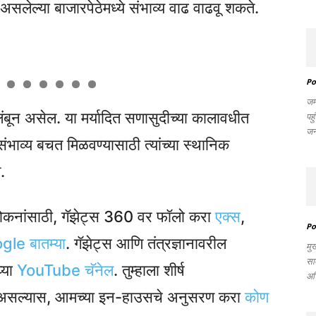
लेल्या बाजारपेठेमध्ये संभाव्य वाढ वाढवू शकते.
Po
जम
ून असेल. या मर्यादित सणासुदीच्या कालावधीत
पहु
जन
ंभाव्य बचत मिळवण्यासाठी त्यांच्या स्थानिक
.
वलोकनांसाठी, गॅझेट्स 360 वर फॉलो करा
एक्स
,
Po
le बातम्या
. गॅझेट्स आणि तंत्रज्ञानावरील
मु
साद
्या
YouTube चॅनेल
. तुम्हाला शीर्ष
अध
ायचे असल्यास, आमच्या इन-हाउसचे अनुसरण करा
कोण