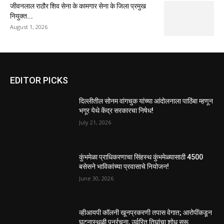
जीवनलाल राठौर शिव सेना के कामगार सेना के जिला प्रमुख
नियुक्त...
August 1, 2026
EDITOR PICKS
दिल्लीतील सोनम वांगचुक यांच्या आंदोलनाला पाठिंबा म्हणून
भगूर येथे केंद्र सरकारचा निषेध!
July 21, 2026
कुंभमेळा प्राधिकरणाचा सिंहस्थ कुंभमेळ्यासाठी 4500
बसेसने भाविकांच्या प्रवासाचे नियोजन!
June 30, 2026
व्हीआयपी कॉलनी खूनप्रकरणी तपास वेगात; आरोपींकडून
घटनास्थळी पुनर्रचना, उर्वरित तिघांचा शोध सुरू