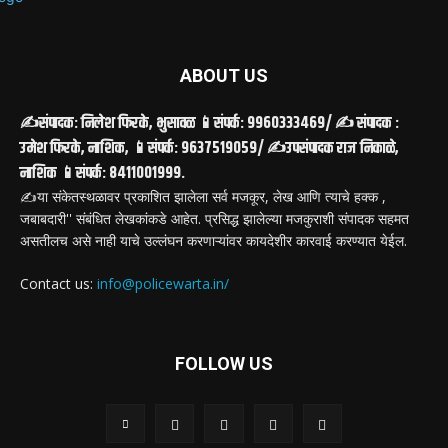
ABOUT US
✍️संपादक: निलेश फिरके, भुसावळ 📱संपर्क: 9960333469/ ✍️ संपादक :
उमेश फिरके, नाशिक, 📱संपर्क: 9637519059/ ✍️उपसंपादक राज निकाळे,
नाशिक 📱संपर्क: 8411001999.
✍️या संकेतस्थळावर प्रकाशित झालेला सर्व मजकूर, लेख आणि त्याचे हक्क ,
जबाबदारी'' संबंधित लेखकांकडे आहेत. प्रसिद्ध झालेल्या मजकुराशी संपादक सहमत
असतीलच असे नाही याचे उल्लंघन करणाऱ्यांवर कायदेशीर कारवाई करण्यात येईल.
Contact us:
info@policewarta.in/
FOLLOW US