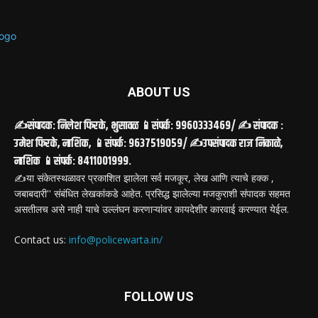
ABOUT US
✍️संपादक: निलेश फिरके, भुसावळ 📱संपर्क: 9960333469/ ✍️ संपादक :
उमेश फिरके, नाशिक, 📱संपर्क: 9637519059/ ✍️उपसंपादक राज निकाळे,
नाशिक 📱संपर्क: 8411001999.
✍️या संकेतस्थळावर प्रकाशित झालेला सर्व मजकूर, लेख आणि त्याचे हक्क ,
जबाबदारी'' संबंधित लेखकांकडे आहेत. प्रसिद्ध झालेल्या मजकुराशी संपादक सहमत
असतीलच असे नाही याचे उल्लंघन करणाऱ्यांवर कायदेशीर कारवाई करण्यात येईल.
Contact us:
info@policewarta.in/
FOLLOW US