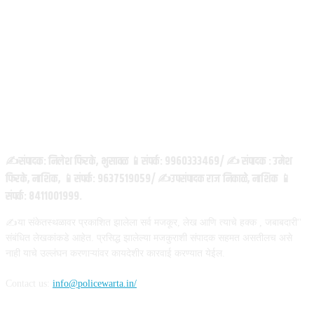
ABOUT US
✍️संपादक: निलेश फिरके, भुसावळ 📱संपर्क: 9960333469/ ✍️ संपादक : उमेश
फिरके, नाशिक, 📱संपर्क: 9637519059/ ✍️उपसंपादक राज निकाळे, नाशिक 📱
संपर्क: 8411001999.
✍️या संकेतस्थळावर प्रकाशित झालेला सर्व मजकूर, लेख आणि त्याचे हक्क , जबाबदारी''
संबंधित लेखकांकडे आहेत. प्रसिद्ध झालेल्या मजकुराशी संपादक सहमत असतीलच असे
नाही याचे उल्लंघन करणाऱ्यांवर कायदेशीर कारवाई करण्यात येईल.
Contact us:
info@policewarta.in/