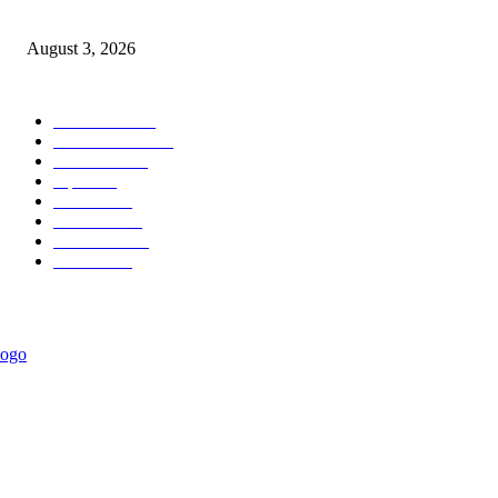
खळबळ
August 3, 2026
POPULAR CATEGORY
टेक्नॉलॉजी
2207
ताज्या बातम्या
2056
देश-विदेश
1840
शहर
1823
आरोग्य
1568
मनोरंजन
1427
सामाजिक
1029
राजकीय
934