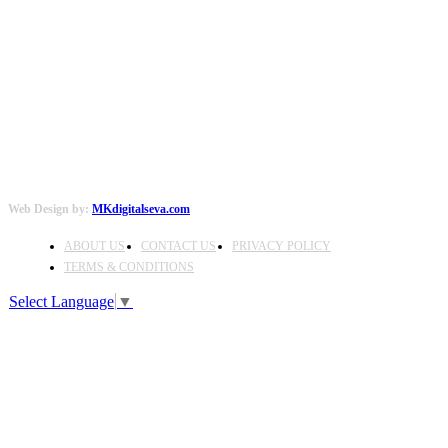
FOLLOW US
Web Design by:
MKdigitalseva.com
ABOUT US
CONTACT US
PRIVACY POLICY
TERMS & CONDITIONS
Select Language
▼