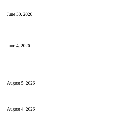
कुंभमेळा प्राधिकरणाचा सिंहस्थ कुंभमेळ्यासाठी 4500 बसेसने भाविकांच्या प्रवासाचे नियो
June 30, 2026
व्हीआयपी कॉलनी खूनप्रकरणी तपास वेगात; आरोपींकडून घटनास्थळी पुनर्रचना, उर्वरित त
शोध सुरू
June 4, 2026
POPULAR POSTS
पीपल्स रिपब्लिकन पार्टीचे उपवर्गीकरणाच्या विरोधात महसूल आयुक्त कार्यालयावर निदर्शने
आंदोलन!
August 5, 2026
कर्तृत्वाला सलाम! विवरेत पोलीस हवालदार सुरज पाटीलांचा गौरव
August 4, 2026
मुक्ताईनगर शहरात अतिक्रमणाविरोधात प्रशासनाचा बडगा? व्यावसायिकांमध्ये कारवाईमुळे