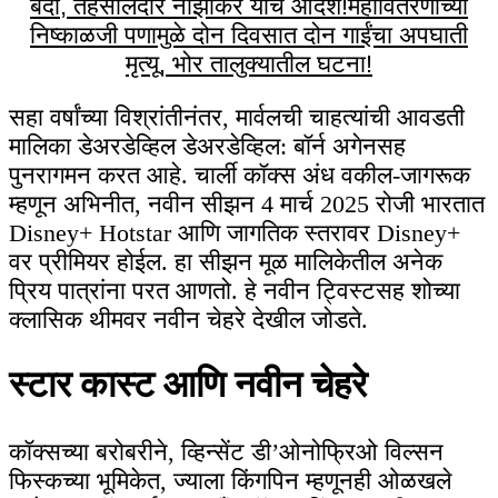
बंदी, तहसीलदार नाझीकर यांचे आदेश!
महावितरणाच्या
निष्काळजी पणामुळे दोन दिवसात दोन गाईंचा अपघाती
मृत्यू, भोर तालुक्यातील घटना!
सहा वर्षांच्या विश्रांतीनंतर, मार्वलची चाहत्यांची आवडती
मालिका डेअरडेव्हिल डेअरडेव्हिल: बॉर्न अगेनसह
पुनरागमन करत आहे. चार्ली कॉक्स अंध वकील-जागरूक
म्हणून अभिनीत, नवीन सीझन 4 मार्च 2025 रोजी भारतात
Disney+ Hotstar आणि जागतिक स्तरावर Disney+
वर प्रीमियर होईल. हा सीझन मूळ मालिकेतील अनेक
प्रिय पात्रांना परत आणतो. हे नवीन ट्विस्टसह शोच्या
क्लासिक थीमवर नवीन चेहरे देखील जोडते.
स्टार कास्ट आणि नवीन चेहरे
कॉक्सच्या बरोबरीने, व्हिन्सेंट डी’ओनोफ्रिओ विल्सन
फिस्कच्या भूमिकेत, ज्याला किंगपिन म्हणूनही ओळखले