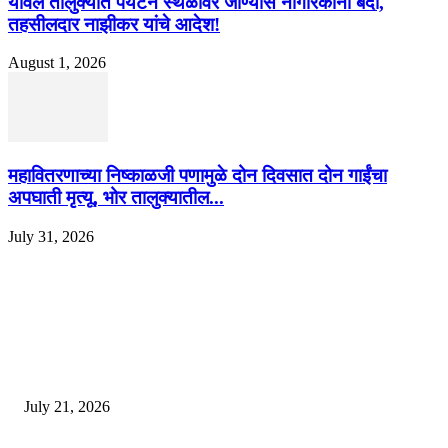
यावल तालुक्यात पर्यटन स्थळांवर जाण्यास नागरिकांना बंदी,
तहसीलदार नाझीकर यांचे आदेश!
August 1, 2026
महावितरणाच्या निष्काळजी पणामुळे दोन दिवसात दोन गाईंचा
अपघाती मृत्यू, भोर तालुक्यातील...
July 31, 2026
EDITOR PICKS
दिल्लीतील सोनम वांगचुक यांच्या आंदोलनाला पाठिंबा म्हणून भगूर येथे केंद्र सरकारचा निषे
July 21, 2026