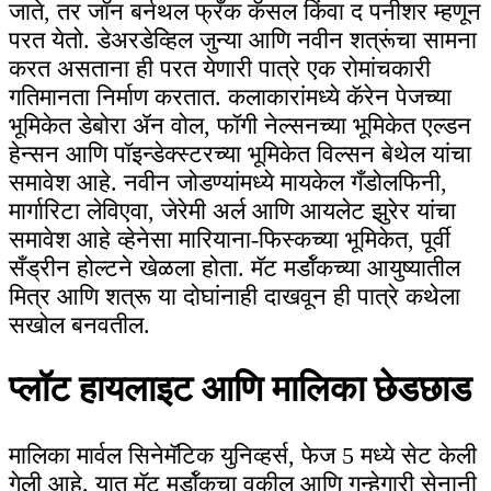
जाते, तर जॉन बर्नथल फ्रँक कॅसल किंवा द पनीशर म्हणून
परत येतो. डेअरडेव्हिल जुन्या आणि नवीन शत्रूंचा सामना
करत असताना ही परत येणारी पात्रे एक रोमांचकारी
गतिमानता निर्माण करतात. कलाकारांमध्ये कॅरेन पेजच्या
भूमिकेत डेबोरा ॲन वोल, फॉगी नेल्सनच्या भूमिकेत एल्डन
हेन्सन आणि पॉइन्डेक्स्टरच्या भूमिकेत विल्सन बेथेल यांचा
समावेश आहे. नवीन जोडण्यांमध्ये मायकेल गँडोलफिनी,
मार्गारिटा लेविएवा, जेरेमी अर्ल आणि आयलेट झुरेर यांचा
समावेश आहे व्हेनेसा मारियाना-फिस्कच्या भूमिकेत, पूर्वी
सँड्रीन होल्टने खेळला होता. मॅट मर्डॉकच्या आयुष्यातील
मित्र आणि शत्रू या दोघांनाही दाखवून ही पात्रे कथेला
सखोल बनवतील.
प्लॉट हायलाइट आणि मालिका छेडछाड
मालिका मार्वल सिनेमॅटिक युनिव्हर्स, फेज 5 मध्ये सेट केली
गेली आहे. यात मॅट मर्डॉकचा वकील आणि गुन्हेगारी सेनानी