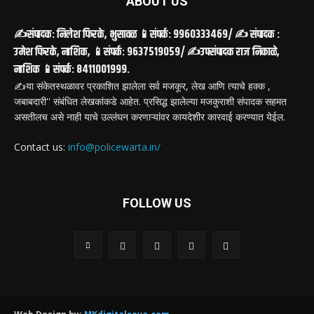
ABOUT US
✍️संपादक: निलेश फिरके, भुसावळ 📱संपर्क: 9960333469/ ✍️ संपादक :
उमेश फिरके, नाशिक, 📱संपर्क: 9637519059/ ✍️उपसंपादक राज निकाळे,
नाशिक 📱संपर्क: 8411001999.
✍️या संकेतस्थळावर प्रकाशित झालेला सर्व मजकूर, लेख आणि त्याचे हक्क ,
जबाबदारी'' संबंधित लेखकांकडे आहेत. प्रसिद्ध झालेल्या मजकुराशी संपादक सहमत
असतीलच असे नाही याचे उल्लंघन करणाऱ्यांवर कायदेशीर कारवाई करण्यात येईल.
Contact us:
info@policewarta.in/
FOLLOW US