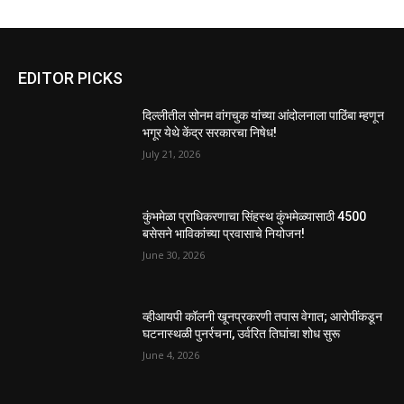
EDITOR PICKS
दिल्लीतील सोनम वांगचुक यांच्या आंदोलनाला पाठिंबा म्हणून
भगूर येथे केंद्र सरकारचा निषेध!
July 21, 2026
कुंभमेळा प्राधिकरणाचा सिंहस्थ कुंभमेळ्यासाठी 4500
बसेसने भाविकांच्या प्रवासाचे नियोजन!
June 30, 2026
व्हीआयपी कॉलनी खूनप्रकरणी तपास वेगात; आरोपींकडून
घटनास्थळी पुनर्रचना, उर्वरित तिघांचा शोध सुरू
June 4, 2026