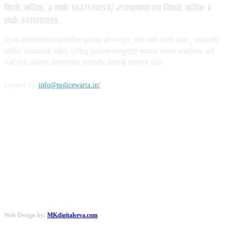
फिरके, नाशिक, 📱संपर्क: 9637519059/ ✍️उपसंपादक राज निकाळे, नाशिक 📱
संपर्क: 8411001999.
✍️या संकेतस्थळावर प्रकाशित झालेला सर्व मजकूर, लेख आणि त्याचे हक्क , जबाबदारी''
संबंधित लेखकांकडे आहेत. प्रसिद्ध झालेल्या मजकुराशी संपादक सहमत असतीलच असे
नाही याचे उल्लंघन करणाऱ्यांवर कायदेशीर कारवाई करण्यात येईल.
Contact us:
info@policewarta.in/
FOLLOW US
Web Design by:
MKdigitalseva.com