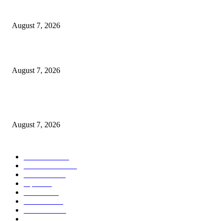
जन-विश्वास से जनकल्याण की नई राह, ग्रामीणों के बीच पहुंचा जिला प्रशासन
August 7, 2026
प्रभारी मंत्री श्री सिलावट ने वीडियो कॉन्फ्रेंसिंग से जिला प्रशासन के साथ की समीक्षा
August 7, 2026
मनसे अध्यक्ष राज ठाकरे दोन दिवसीय नाशिक दौऱ्यावर; खड्डे युक्त नाशिक आणि कुंभमेळ्य
कामावर लक्ष?
August 7, 2026
POPULAR CATEGORY
टेक्नॉलॉजी
2207
ताज्या बातम्या
2058
देश-विदेश
1840
शहर
1824
आरोग्य
1568
मनोरंजन
1428
सामाजिक
1030
राजकीय
935