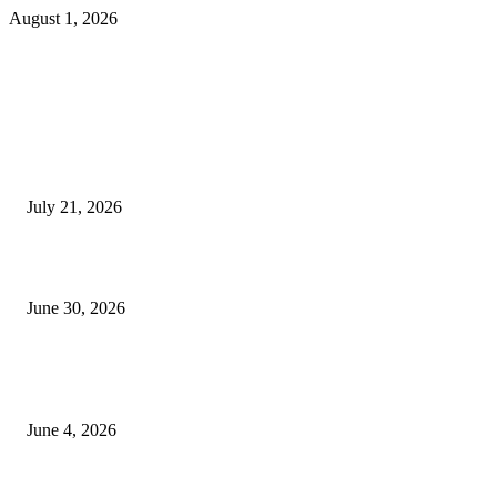
August 1, 2026
EDITOR PICKS
दिल्लीतील सोनम वांगचुक यांच्या आंदोलनाला पाठिंबा म्हणून भगूर येथे केंद्र सरकारचा निषे
July 21, 2026
कुंभमेळा प्राधिकरणाचा सिंहस्थ कुंभमेळ्यासाठी 4500 बसेसने भाविकांच्या प्रवासाचे नियो
June 30, 2026
व्हीआयपी कॉलनी खूनप्रकरणी तपास वेगात; आरोपींकडून घटनास्थळी पुनर्रचना, उर्वरित त
शोध सुरू
June 4, 2026
POPULAR POSTS