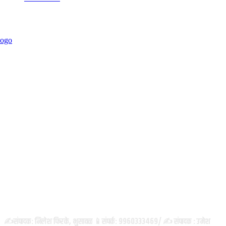
ABOUT US
✍️संपादक: निलेश फिरके, भुसावळ 📱संपर्क: 9960333469/ ✍️ संपादक : उमेश