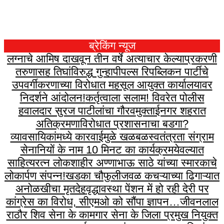
ब्रेकिंग न्यूज
लग्नाचे आमिष दाखवून तीन वर्षे अत्याचार केल्याप्रकरणी
तरुणासह तिघांविरुद्ध गुन्हा
पीपल्स रिपब्लिकन पार्टीचे
उपवर्गीकरणाच्या विरोधात महसूल आयुक्त कार्यालयावर
निदर्शने आंदोलन!
कर्तृत्वाला सलाम! विवरेत पोलीस
हवालदार सुरज पाटीलांचा गौरव
मुक्ताईनगर शहरात
अतिक्रमणाविरोधात प्रशासनाचा बडगा?
व्यावसायिकांमध्ये कारवाईमुळे खळबळ
स्वतंत्रता संग्राम
सेनानियों के नाम 10 मिनट का कार्यक्रम
येवल्यात
साहित्यरत्न लोकशाहीर अण्णाभाऊ साठे यांच्या स्मारकाचे
लोकार्पण संपन्न!
खडका चौफुलीजवळ कचऱ्याच्या ढिगाऱ्यात
अनोळखीचा मृतदेह
वृद्धावस्था पेंशन में हो रही देरी पर
कांग्रेस का विरोध, सीएमओ को सौंपा ज्ञापन…
जीवनलाल
राठौर शिव सेना के कामगार सेना के जिला प्रमुख नियुक्त