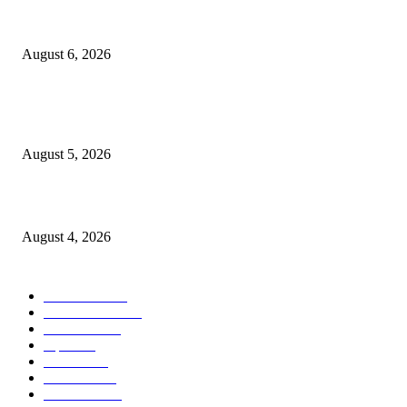
लग्नाचे आमिष दाखवून तीन वर्षे अत्याचार केल्याप्रकरणी तरुणासह तिघांविरुद्ध गुन्हा
August 6, 2026
पीपल्स रिपब्लिकन पार्टीचे उपवर्गीकरणाच्या विरोधात महसूल आयुक्त कार्यालयावर निदर्शने
आंदोलन!
August 5, 2026
कर्तृत्वाला सलाम! विवरेत पोलीस हवालदार सुरज पाटीलांचा गौरव
August 4, 2026
POPULAR CATEGORY
टेक्नॉलॉजी
2207
ताज्या बातम्या
2056
देश-विदेश
1840
शहर
1823
आरोग्य
1568
मनोरंजन
1427
सामाजिक
1029