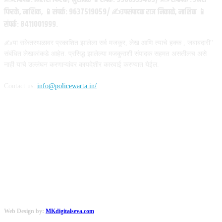
फिरके, नाशिक, 📱संपर्क: 9637519059/ ✍️उपसंपादक राज निकाळे, नाशिक 📱
संपर्क: 8411001999.
✍️या संकेतस्थळावर प्रकाशित झालेला सर्व मजकूर, लेख आणि त्याचे हक्क , जबाबदारी''
संबंधित लेखकांकडे आहेत. प्रसिद्ध झालेल्या मजकुराशी संपादक सहमत असतीलच असे
नाही याचे उल्लंघन करणाऱ्यांवर कायदेशीर कारवाई करण्यात येईल.
Contact us:
info@policewarta.in/
FOLLOW US
Web Design by:
MKdigitalseva.com