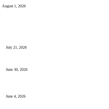
August 1, 2026
EDITOR PICKS
दिल्लीतील सोनम वांगचुक यांच्या आंदोलनाला पाठिंबा म्हणून भगूर येथे केंद्र सरकारचा निषे
July 21, 2026
कुंभमेळा प्राधिकरणाचा सिंहस्थ कुंभमेळ्यासाठी 4500 बसेसने भाविकांच्या प्रवासाचे नियो
June 30, 2026
व्हीआयपी कॉलनी खूनप्रकरणी तपास वेगात; आरोपींकडून घटनास्थळी पुनर्रचना, उर्वरित त
शोध सुरू
June 4, 2026
POPULAR POSTS