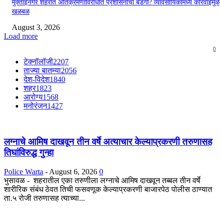
मुक्ताईनगर शहरात अतिक्रमणाविरोधात प्रशासनाचा बडगा? व्यावसायिकांमध्ये कारवाईमुळे
खळबळ
August 3, 2026
Load more
0
टेक्नॉलॉजी
2207
ताज्या बातम्या
2056
देश-विदेश
1840
शहर
1823
आरोग्य
1568
मनोरंजन
1427
लग्नाचे आमिष दाखवून तीन वर्षे अत्याचार केल्याप्रकरणी तरुणासह
तिघांविरुद्ध गुन्हा
Police Warta
-
August 6, 2026
0
भुसावळ - शहरातील एका तरुणीला लग्नाचे आमिष दाखवून तब्बल तीन वर्षे
शारीरिक संबंध ठेवत तिची फसवणूक केल्याप्रकरणी बाजारपेठ पोलीस ठाण्यात
ता.५ रोजी तरुणासह त्याच्या...