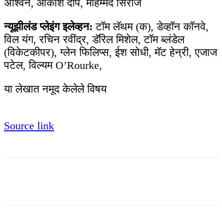
अश्विन, आकाश दीप, मोहम्मद सिराज
न्यूझीलंड प्लेइंग इलेव्हन:
टॉम लॅथम (क), डेव्हॉन कॉनवे,
विल यंग, ​​रचिन रवींद्र, डॅरिल मिशेल, टॉम ब्लंडेल
(विकेटकीपर), ग्लेन फिलिप्स, ईश सोधी, मॅट हेन्री, एजाज
पटेल,
विल्यम O’Rourke
,
या लेखात नमूद केलेले विषय
Source link