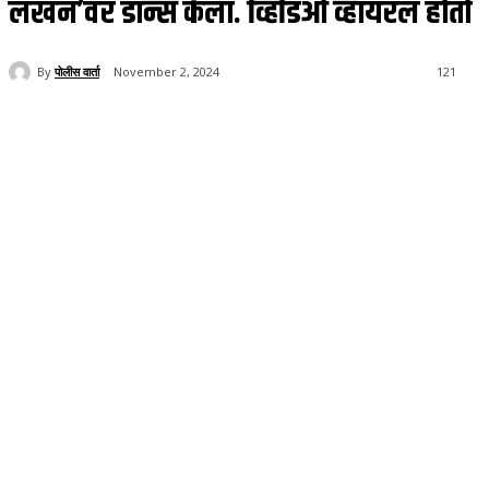
लखन’वर डान्स केला. व्हिडिओ व्हायरल होतो
By
पोलीस वार्ता
November 2, 2024
121