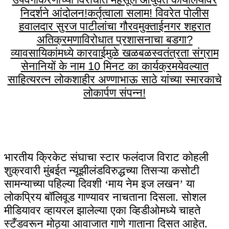
निदर्शने आंदोलन!
कर्तृत्वाला सलाम! विवरेत पोलीस
हवालदार सुरज पाटीलांचा गौरव
मुक्ताईनगर शहरात
अतिक्रमणाविरोधात प्रशासनाचा बडगा?
व्यावसायिकांमध्ये कारवाईमुळे खळबळ
स्वतंत्रता संग्राम
सेनानियों के नाम 10 मिनट का कार्यक्रम
येवल्यात
साहित्यरत्न लोकशाहीर अण्णाभाऊ साठे यांच्या स्मारकाचे
लोकार्पण संपन्न!
भारतीय क्रिकेट संघाचा स्टार फलंदाज विराट कोहली
शुक्रवारी मुंबईत न्यूझीलंडविरुद्धच्या तिसऱ्या कसोटी
सामन्याच्या पहिल्या दिवशी ‘माय नेम इज लखन’ या
लोकप्रिय बॉलिवूड गाण्यावर नाचताना दिसला. सोशल
मीडियावर व्हायरल झालेल्या एका व्हिडीओमध्ये चाहते
स्टँडवरून मोठ्या आवाजात गाणे गाताना दिसत आहेत.