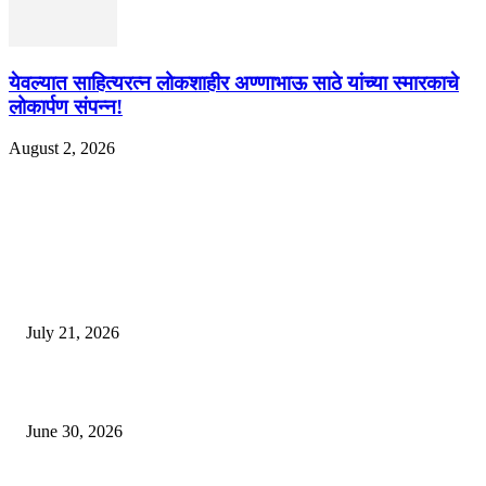
येवल्यात साहित्यरत्न लोकशाहीर अण्णाभाऊ साठे यांच्या स्मारकाचे
लोकार्पण संपन्न!
August 2, 2026
EDITOR PICKS
दिल्लीतील सोनम वांगचुक यांच्या आंदोलनाला पाठिंबा म्हणून भगूर येथे केंद्र सरकारचा निषे
July 21, 2026
कुंभमेळा प्राधिकरणाचा सिंहस्थ कुंभमेळ्यासाठी 4500 बसेसने भाविकांच्या प्रवासाचे नियो
June 30, 2026