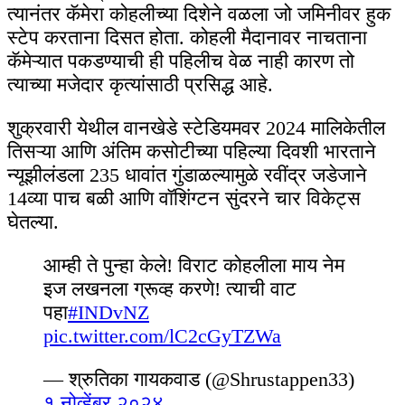
त्यानंतर कॅमेरा कोहलीच्या दिशेने वळला जो जमिनीवर हुक
स्टेप करताना दिसत होता. कोहली मैदानावर नाचताना
कॅमेऱ्यात पकडण्याची ही पहिलीच वेळ नाही कारण तो
त्याच्या मजेदार कृत्यांसाठी प्रसिद्ध आहे.
शुक्रवारी येथील वानखेडे स्टेडियमवर 2024 मालिकेतील
तिसऱ्या आणि अंतिम कसोटीच्या पहिल्या दिवशी भारताने
न्यूझीलंडला 235 धावांत गुंडाळल्यामुळे रवींद्र जडेजाने
14व्या पाच बळी आणि वॉशिंग्टन सुंदरने चार विकेट्स
घेतल्या.
आम्ही ते पुन्हा केले! विराट कोहलीला माय नेम
इज लखनला ग्रूव्ह करणे! त्याची वाट
पहा
#INDvNZ
pic.twitter.com/lC2cGyTZWa
— श्रुतिका गायकवाड (@Shrustappen33)
१ नोव्हेंबर २०२४