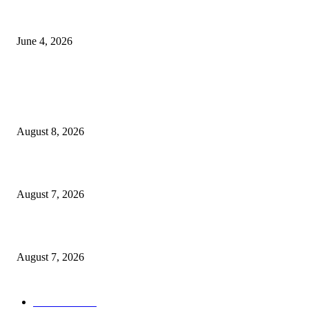
व्हीआयपी कॉलनी खूनप्रकरणी तपास वेगात; आरोपींकडून घटनास्थळी पुनर्रचना, उर्वरित त
शोध सुरू
June 4, 2026
POPULAR POSTS
शहरात शनिवार व रविवार रोजी मतदार संघातील सर्व मतदान केंद्रांवर विशेष SRI अर्ज शिबि
आयोजन!
August 8, 2026
जन-विश्वास से जनकल्याण की नई राह, ग्रामीणों के बीच पहुंचा जिला प्रशासन
August 7, 2026
प्रभारी मंत्री श्री सिलावट ने वीडियो कॉन्फ्रेंसिंग से जिला प्रशासन के साथ की समीक्षा
August 7, 2026
POPULAR CATEGORY
टेक्नॉलॉजी
2207