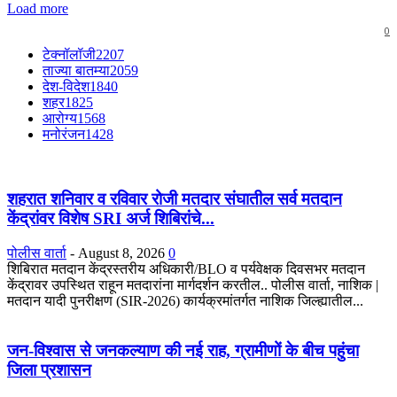
Load more
0
टेक्नॉलॉजी
2207
ताज्या बातम्या
2059
देश-विदेश
1840
शहर
1825
आरोग्य
1568
मनोरंजन
1428
शहरात शनिवार व रविवार रोजी मतदार संघातील सर्व मतदान
केंद्रांवर विशेष SRI अर्ज शिबिरांचे...
पोलीस वार्ता
-
August 8, 2026
0
शिबिरात मतदान केंद्रस्तरीय अधिकारी/BLO व पर्यवेक्षक दिवसभर मतदान
केंद्रावर उपस्थित राहून मतदारांना मार्गदर्शन करतील.. पोलीस वार्ता, नाशिक |
मतदान यादी पुनरीक्षण (SIR-2026) कार्यक्रमांतर्गत नाशिक जिल्ह्यातील...
जन-विश्वास से जनकल्याण की नई राह, ग्रामीणों के बीच पहुंचा
जिला प्रशासन