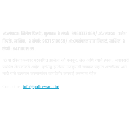
ABOUT US
✍️संपादक: निलेश फिरके, भुसावळ 📱संपर्क: 9960333469/ ✍️ संपादक : उमेश
फिरके, नाशिक, 📱संपर्क: 9637519059/ ✍️उपसंपादक राज निकाळे, नाशिक 📱
संपर्क: 8411001999.
✍️या संकेतस्थळावर प्रकाशित झालेला सर्व मजकूर, लेख आणि त्याचे हक्क , जबाबदारी''
संबंधित लेखकांकडे आहेत. प्रसिद्ध झालेल्या मजकुराशी संपादक सहमत असतीलच असे
नाही याचे उल्लंघन करणाऱ्यांवर कायदेशीर कारवाई करण्यात येईल.
Contact us:
info@policewarta.in/
FOLLOW US