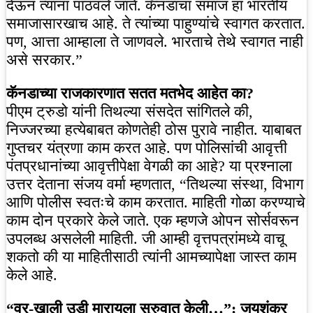
देऊन त्यांना पाठवले जाते. कॅनडाचा समाज हा भारतीय
समाजासारखाच आहे. ते त्यांच्या पाहुण्यांचे स्वागत करतात.
पण, आत्ता आम्हाला ते जाणवले. भारताचे तेथे स्वागत नाही
असे सरकार.”
कॅनडाच्या राजकारणात सतत मतभेद आहेत का?
पीएम ट्रुडो यांनी तिथल्या संसदेत सांगितले की,
निज्जरच्या हत्येबाबत कोणतेही ठोस पुरावे नाहीत. याबाबत
गुप्तचर यंत्रणा काम करत आहे. पण पोलिसांची आवृत्ती
पंतप्रधानांच्या आवृत्तीपेक्षा वेगळी का आहे? या प्रश्नाला
उत्तर देताना संजय वर्मा म्हणतात, “तिथल्या संस्था, विभाग
आणि पोलीस स्वतःचे काम करतात. माहिती गोळा करण्याचे
काम दोन प्रकारे केले जाते. एक म्हणजे ओपन सोर्सवरून
उपलब्ध असलेली माहिती. जी आम्ही वृत्तपत्रांमध्ये वाचू
शकतो की या माहितीसाठी त्यांनी आमच्यापेक्षा जास्त काम
केले आहे.
“वर-खाली उडी मारायला सुरुवात केली…”: जयशंकर