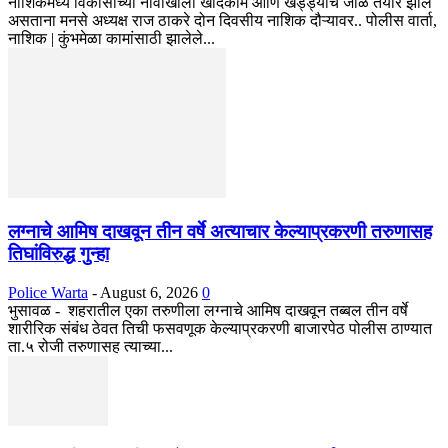
नाशिकमध्ये विकासाच्या नावाखाली खोदकाम आणि खड्ड्यांचे जाळे तयार झाले
असताना मनसे अध्यक्ष राज ठाकरे दोन दिवसीय नाशिक दौऱ्यावर.. पोलीस वार्ता,
नाशिक | कुंभमेळा कामांसाठी झालेले...
लग्नाचे आमिष दाखवून तीन वर्षे अत्याचार केल्याप्रकरणी तरुणासह
तिघांविरुद्ध गुन्हा
Police Warta
-
August 6, 2026
0
भुसावळ - शहरातील एका तरुणीला लग्नाचे आमिष दाखवून तब्बल तीन वर्षे
शारीरिक संबंध ठेवत तिची फसवणूक केल्याप्रकरणी बाजारपेठ पोलीस ठाण्यात
ता.५ रोजी तरुणासह त्याच्या...