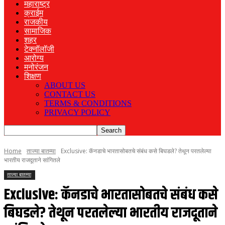
महाराष्ट्र
क्राईम
राजकीय
सामाजिक
शहर
टेक्नॉलॉजी
आरोग्य
मनोरंजन
शिक्षण
ABOUT US
CONTACT US
TERMS & CONDITIONS
PRIVACY POLICY
Home
ताज्या बातम्या
Exclusive: कॅनडाचे भारतासोबतचे संबंध कसे बिघडले? तेथून परतलेल्या
भारतीय राजदूताने सांगितले
ताज्या बातम्या
Exclusive: कॅनडाचे भारतासोबतचे संबंध कसे
बिघडले? तेथून परतलेल्या भारतीय राजदूताने