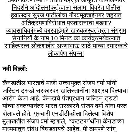
निदर्शने आंदोलन!
कर्तृत्वाला सलाम! विवरेत पोलीस
हवालदार सुरज पाटीलांचा गौरव
मुक्ताईनगर शहरात
अतिक्रमणाविरोधात प्रशासनाचा बडगा?
व्यावसायिकांमध्ये कारवाईमुळे खळबळ
स्वतंत्रता संग्राम
सेनानियों के नाम 10 मिनट का कार्यक्रम
येवल्यात
साहित्यरत्न लोकशाहीर अण्णाभाऊ साठे यांच्या स्मारकाचे
लोकार्पण संपन्न!
नवी दिल्ली:
कॅनडातील भारताचे माजी उच्चायुक्त संजय वर्मा यांनी
जस्टिन ट्रुडो सरकारवर खलिस्तानींना आश्रय दिल्याचा
आरोप केला आहे. कॅनडाचे पंतप्रधान जस्टिन ट्रुडो
यांच्या वक्तव्यानंतर भारत सरकारने संजय वर्मा यांना परत
बोलावले होते. गुरुवारी एनडीटीव्हीला दिलेल्या विशेष
मुलाखतीत संजय वर्मा म्हणाले, “कट्टरपंथींना कॅनडाच्या
माध्यमातून संबंध बिघडवायचे आहेत. मी ठामपणे सांगू