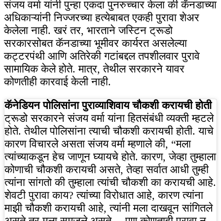
संजय वर्मा यांनी पुन्हा एकदा पुनरुच्चार केला की कॅनडाच्या
अधिकाऱ्यांनी निज्जरच्या हत्येबाबत एकही पुरावा शेअर
केलेला नाही. खरं तर, भारताने जस्टिन ट्रूडो
सरकारसोबत कॅनडाच्या भूमीवर कार्यरत असलेल्या
कट्टरपंथी आणि अतिरेकी गटांबद्दल तपशीलवार पुरावे
सामायिक केले होते. मात्र, तेथील सरकारने यावर
कोणतीही कारवाई केली नाही.
कॅनेडियन पोलिसांना पुराव्याशिवाय चौकशी करायची होती
ट्रूडो सरकारने संजय वर्मा यांना हितसंबंधी व्यक्ती म्हटले
होते. तेथील पोलिसांना त्याची चौकशी करायची होती. याचे
कारण विचारले असता संजय वर्मा म्हणाले की, “मला
त्यांच्याकडून हेच ​​जाणून घ्यायचे होते. कारण, जेव्हा तुम्हाला
कोणाची चौकशी करायची असते, तेव्हा सर्वात आधी तुम्ही
त्यांना सांगतो की तुम्हाला त्यांची चौकशी का करायची आहे.
शेवटी पुरावा काय? त्यांच्या विरोधात आहे, कारण त्यांना
माझी चौकशी करायची आहे, त्यांनी मला दाखवून सांगितले
असते तर मला समजले असते… पण कोणताही पुरावा न