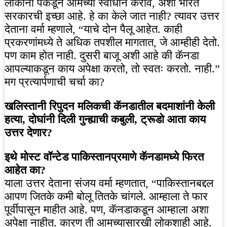
लोकांना पकडून आमच्या स्वाधीन करावे, अशी भारत
सरकारची इच्छा आहे. हे का केले जात नाही? त्यावर उत्तर
देताना वर्मा म्हणाले, “याचे दोन पैलू आहेत. काही
प्रकरणांमध्ये ते अधिक तपशील मागतात, जे आम्हीही देतो.
पण काम होत नाही. दुसरी बाजू अशी आहे की कॅनडा
आपल्याकडून काय अपेक्षा करतो, तो स्वतः करतो. नाही.”
मग प्रत्यार्पणाची चर्चा का?
खलिस्तानी रिपुदन मलिकची कॅनडातील बदमाशांनी केली
हत्या, दोघांनी दिली गुन्ह्याची कबुली, ट्रूडो आता काय
उत्तर देणार?
इथे मोस्ट वॉन्टेड पाकिस्तानप्रमाणे कॅनडामध्ये फिरत
आहेत का?
याला उत्तर देताना संजय वर्मा म्हणतात, “पाकिस्तानबद्दल
आपण जितके कमी बोलू तितके चांगले. आम्हाला ते फार
पूर्वीपासून माहीत आहे. पण, कॅनडाकडून आम्हाला अशा
अपेक्षा नाहीत. कारण ती आमच्यासारखी लोकशाही आहे.