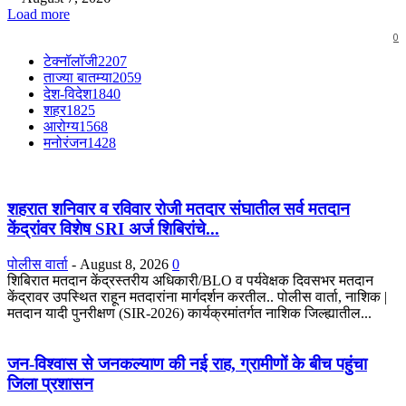
Load more
0
टेक्नॉलॉजी
2207
ताज्या बातम्या
2059
देश-विदेश
1840
शहर
1825
आरोग्य
1568
मनोरंजन
1428
शहरात शनिवार व रविवार रोजी मतदार संघातील सर्व मतदान
केंद्रांवर विशेष SRI अर्ज शिबिरांचे...
पोलीस वार्ता
-
August 8, 2026
0
शिबिरात मतदान केंद्रस्तरीय अधिकारी/BLO व पर्यवेक्षक दिवसभर मतदान
केंद्रावर उपस्थित राहून मतदारांना मार्गदर्शन करतील.. पोलीस वार्ता, नाशिक |
मतदान यादी पुनरीक्षण (SIR-2026) कार्यक्रमांतर्गत नाशिक जिल्ह्यातील...
जन-विश्वास से जनकल्याण की नई राह, ग्रामीणों के बीच पहुंचा
जिला प्रशासन