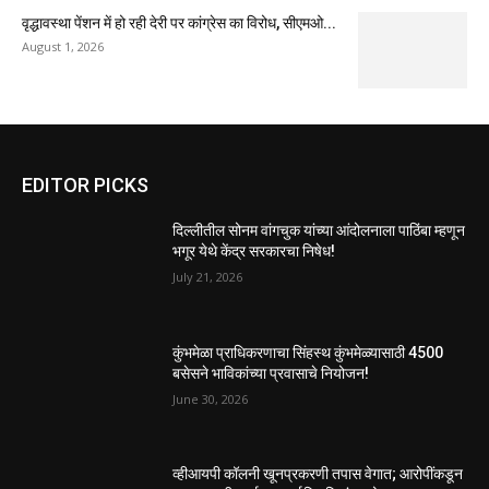
वृद्धावस्था पेंशन में हो रही देरी पर कांग्रेस का विरोध, सीएमओ...
August 1, 2026
EDITOR PICKS
दिल्लीतील सोनम वांगचुक यांच्या आंदोलनाला पाठिंबा म्हणून
भगूर येथे केंद्र सरकारचा निषेध!
July 21, 2026
कुंभमेळा प्राधिकरणाचा सिंहस्थ कुंभमेळ्यासाठी 4500
बसेसने भाविकांच्या प्रवासाचे नियोजन!
June 30, 2026
व्हीआयपी कॉलनी खूनप्रकरणी तपास वेगात; आरोपींकडून