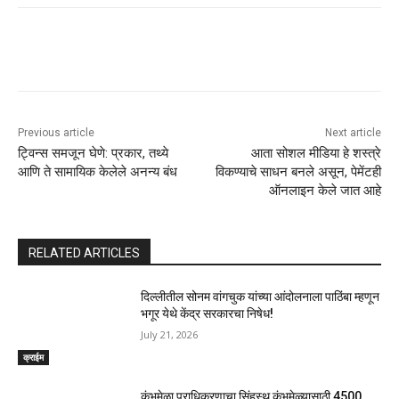
Previous article
Next article
ट्विन्स समजून घेणे: प्रकार, तथ्ये
आता सोशल मीडिया हे शस्त्रे
आणि ते सामायिक केलेले अनन्य बंध
विकण्याचे साधन बनले असून, पेमेंटही
ऑनलाइन केले जात आहे
RELATED ARTICLES
दिल्लीतील सोनम वांगचुक यांच्या आंदोलनाला पाठिंबा म्हणून
भगूर येथे केंद्र सरकारचा निषेध!
July 21, 2026
क्राईम
कुंभमेळा प्राधिकरणाचा सिंहस्थ कुंभमेळ्यासाठी 4500