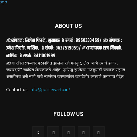
ABOUT US
✍️संपादक: निलेश फिरके, भुसावळ 📱संपर्क: 9960333469/ ✍️ संपादक :
उमेश फिरके, नाशिक, 📱संपर्क: 9637519059/ ✍️उपसंपादक राज निकाळे,
नाशिक 📱संपर्क: 8411001999.
✍️या संकेतस्थळावर प्रकाशित झालेला सर्व मजकूर, लेख आणि त्याचे हक्क ,
जबाबदारी'' संबंधित लेखकांकडे आहेत. प्रसिद्ध झालेल्या मजकुराशी संपादक सहमत
असतीलच असे नाही याचे उल्लंघन करणाऱ्यांवर कायदेशीर कारवाई करण्यात येईल.
Contact us:
info@policewarta.in/
FOLLOW US