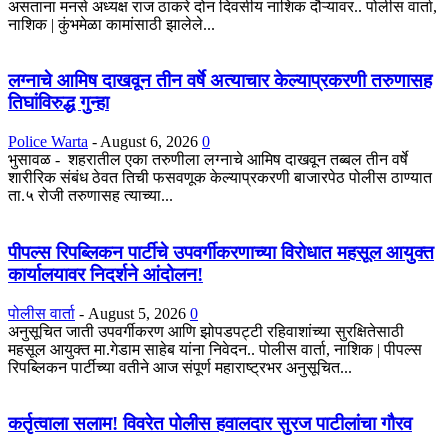
असताना मनसे अध्यक्ष राज ठाकरे दोन दिवसीय नाशिक दौऱ्यावर.. पोलीस वार्ता,
नाशिक | कुंभमेळा कामांसाठी झालेले...
लग्नाचे आमिष दाखवून तीन वर्षे अत्याचार केल्याप्रकरणी तरुणासह
तिघांविरुद्ध गुन्हा
Police Warta
-
August 6, 2026
0
भुसावळ - शहरातील एका तरुणीला लग्नाचे आमिष दाखवून तब्बल तीन वर्षे
शारीरिक संबंध ठेवत तिची फसवणूक केल्याप्रकरणी बाजारपेठ पोलीस ठाण्यात
ता.५ रोजी तरुणासह त्याच्या...
पीपल्स रिपब्लिकन पार्टीचे उपवर्गीकरणाच्या विरोधात महसूल आयुक्त
कार्यालयावर निदर्शने आंदोलन!
पोलीस वार्ता
-
August 5, 2026
0
अनुसूचित जाती उपवर्गीकरण आणि झोपडपट्टी रहिवाशांच्या सुरक्षितेसाठी
महसूल आयुक्त मा.गेडाम साहेब यांना निवेदन.. पोलीस वार्ता, नाशिक | पीपल्स
रिपब्लिकन पार्टीच्या वतीने आज संपूर्ण महाराष्ट्रभर अनुसूचित...
कर्तृत्वाला सलाम! विवरेत पोलीस हवालदार सुरज पाटीलांचा गौरव