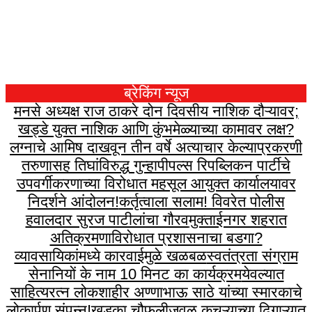
ब्रेकिंग न्यूज
मनसे अध्यक्ष राज ठाकरे दोन दिवसीय नाशिक दौऱ्यावर;
खड्डे युक्त नाशिक आणि कुंभमेळ्याच्या कामावर लक्ष?
लग्नाचे आमिष दाखवून तीन वर्षे अत्याचार केल्याप्रकरणी
तरुणासह तिघांविरुद्ध गुन्हा
पीपल्स रिपब्लिकन पार्टीचे
उपवर्गीकरणाच्या विरोधात महसूल आयुक्त कार्यालयावर
निदर्शने आंदोलन!
कर्तृत्वाला सलाम! विवरेत पोलीस
हवालदार सुरज पाटीलांचा गौरव
मुक्ताईनगर शहरात
अतिक्रमणाविरोधात प्रशासनाचा बडगा?
व्यावसायिकांमध्ये कारवाईमुळे खळबळ
स्वतंत्रता संग्राम
सेनानियों के नाम 10 मिनट का कार्यक्रम
येवल्यात
साहित्यरत्न लोकशाहीर अण्णाभाऊ साठे यांच्या स्मारकाचे
लोकार्पण संपन्न!
खडका चौफुलीजवळ कचऱ्याच्या ढिगाऱ्यात