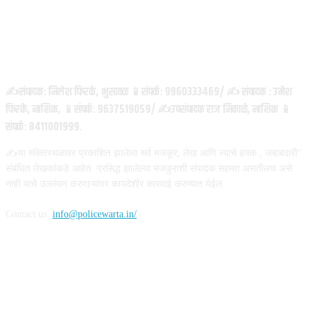
ABOUT US
✍️संपादक: निलेश फिरके, भुसावळ 📱संपर्क: 9960333469/ ✍️ संपादक : उमेश
फिरके, नाशिक, 📱संपर्क: 9637519059/ ✍️उपसंपादक राज निकाळे, नाशिक 📱
संपर्क: 8411001999.
✍️या संकेतस्थळावर प्रकाशित झालेला सर्व मजकूर, लेख आणि त्याचे हक्क , जबाबदारी''
संबंधित लेखकांकडे आहेत. प्रसिद्ध झालेल्या मजकुराशी संपादक सहमत असतीलच असे
नाही याचे उल्लंघन करणाऱ्यांवर कायदेशीर कारवाई करण्यात येईल.
Contact us:
info@policewarta.in/
FOLLOW US