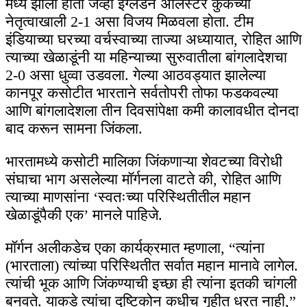
मध्ये झाला होता जेव्हा इंग्लंडने ॲलिस्टर कुकच्या
नेतृत्वाखाली 2-1 असा विजय मिळवला होता. टीम
इंडियाच्या घरच्या वर्चस्वाच्या ताज्या अध्यायात, रोहित आणि
त्याच्या खेळाडूंनी या महिन्याच्या सुरुवातीला बांगलादेशचा
2-0 असा धुव्वा उडवला. गेल्या आठवड्यात झालेल्या
कानपूर कसोटीत भारताने सर्वतोपरी तोफा फडकवल्या
आणि बांगलादेशला तीन दिवसांपेक्षा कमी कालावधीत दोनदा
बाद करून सामना जिंकला.
भारतामध्ये कसोटी मालिका जिंकणाऱ्या शेवटच्या विरोधी
संघाचा भाग असलेल्या मॉर्गनला वाटते की, रोहित आणि
त्याच्या माणसांना ‘स्वतःच्या परिस्थितीतील महान
खेळाडूंपैकी एक’ मानले पाहिजे.
मॉर्गन अलीकडेच एका कार्यक्रमात म्हणाला, “त्यांना
(भारताला) त्यांच्या परिस्थितीत सर्वात महान मानावे लागेल.
त्यांची भूक आणि जिंकण्याची इच्छा ही त्यांना इतकी चांगली
बनवते. याकडे त्यांचा दृष्टिकोन कधीच गृहीत धरत नाही,”