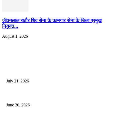
जीवनलाल राठौर शिव सेना के कामगार सेना के जिला प्रमुख
नियुक्त...
August 1, 2026
EDITOR PICKS
दिल्लीतील सोनम वांगचुक यांच्या आंदोलनाला पाठिंबा म्हणून भगूर येथे केंद्र सरकारचा निषे
July 21, 2026
कुंभमेळा प्राधिकरणाचा सिंहस्थ कुंभमेळ्यासाठी 4500 बसेसने भाविकांच्या प्रवासाचे नियो
June 30, 2026