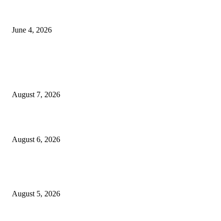
व्हीआयपी कॉलनी खूनप्रकरणी तपास वेगात; आरोपींकडून घटनास्थळी पुनर्रचना, उर्वरित त
शोध सुरू
June 4, 2026
POPULAR POSTS
मनसे अध्यक्ष राज ठाकरे दोन दिवसीय नाशिक दौऱ्यावर; खड्डे युक्त नाशिक आणि कुंभमेळ्य
कामावर लक्ष?
August 7, 2026
लग्नाचे आमिष दाखवून तीन वर्षे अत्याचार केल्याप्रकरणी तरुणासह तिघांविरुद्ध गुन्हा
August 6, 2026
पीपल्स रिपब्लिकन पार्टीचे उपवर्गीकरणाच्या विरोधात महसूल आयुक्त कार्यालयावर निदर्शने
आंदोलन!
August 5, 2026
POPULAR CATEGORY