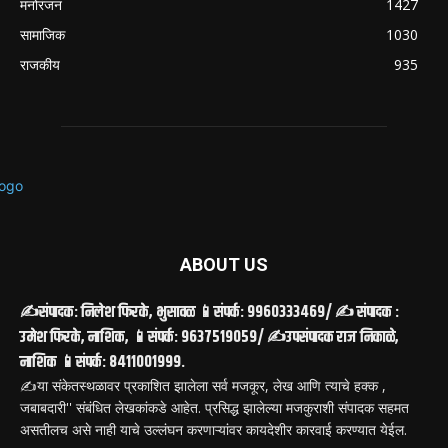
मनोरंजन
1427
सामाजिक
1030
राजकीय
935
ABOUT US
✍️संपादक: निलेश फिरके, भुसावळ 📱संपर्क: 9960333469/ ✍️ संपादक :
उमेश फिरके, नाशिक, 📱संपर्क: 9637519059/ ✍️उपसंपादक राज निकाळे,
नाशिक 📱संपर्क: 8411001999.
✍️या संकेतस्थळावर प्रकाशित झालेला सर्व मजकूर, लेख आणि त्याचे हक्क ,
जबाबदारी'' संबंधित लेखकांकडे आहेत. प्रसिद्ध झालेल्या मजकुराशी संपादक सहमत
असतीलच असे नाही याचे उल्लंघन करणाऱ्यांवर कायदेशीर कारवाई करण्यात येईल.