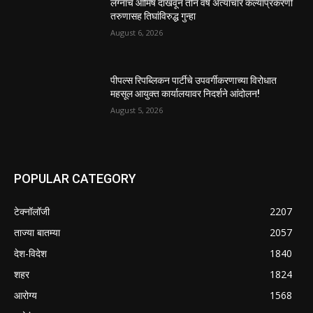
लग्नाचे आमिष दाखवून तीन वर्षे अत्याचार केल्याप्रकरणी
तरुणासह तिघांविरुद्ध गुन्हा
August 6, 2026
पीपल्स रिपब्लिकन पार्टीचे उपवर्गीकरणाच्या विरोधात
महसूल आयुक्त कार्यालयावर निदर्शने आंदोलन!
August 5, 2026
POPULAR CATEGORY
टेक्नॉलॉजी
2207
ताज्या बातम्या
2057
देश-विदेश
1840
शहर
1824
आरोग्य
1568