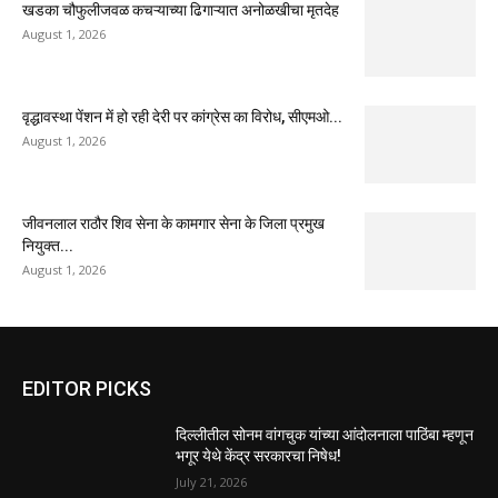
खडका चौफुलीजवळ कचऱ्याच्या ढिगाऱ्यात अनोळखीचा मृतदेह
August 1, 2026
वृद्धावस्था पेंशन में हो रही देरी पर कांग्रेस का विरोध, सीएमओ...
August 1, 2026
जीवनलाल राठौर शिव सेना के कामगार सेना के जिला प्रमुख
नियुक्त...
August 1, 2026
EDITOR PICKS
दिल्लीतील सोनम वांगचुक यांच्या आंदोलनाला पाठिंबा म्हणून
भगूर येथे केंद्र सरकारचा निषेध!
July 21, 2026