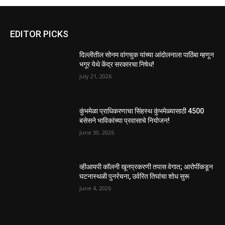
EDITOR PICKS
दिल्लीतील सोनम वांगचुक यांच्या आंदोलनाला पाठिंबा म्हणून
भगूर येथे केंद्र सरकारचा निषेध!
July 21, 2026
कुंभमेळा प्राधिकरणाचा सिंहस्थ कुंभमेळ्यासाठी 4500
बसेसने भाविकांच्या प्रवासाचे नियोजन!
June 30, 2026
व्हीआयपी कॉलनी खूनप्रकरणी तपास वेगात; आरोपींकडून
घटनास्थळी पुनर्रचना, उर्वरित तिघांचा शोध सुरू
June 4, 2026