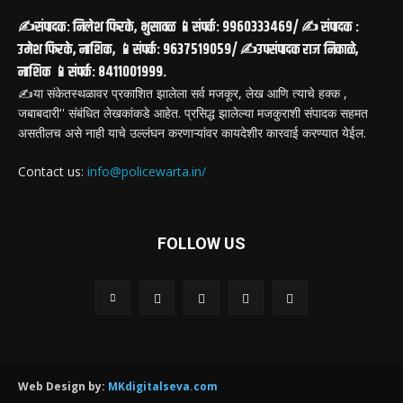
✍️संपादक: निलेश फिरके, भुसावळ 📱संपर्क: 9960333469/ ✍️ संपादक :
उमेश फिरके, नाशिक, 📱संपर्क: 9637519059/ ✍️उपसंपादक राज निकाळे,
नाशिक 📱संपर्क: 8411001999.
✍️या संकेतस्थळावर प्रकाशित झालेला सर्व मजकूर, लेख आणि त्याचे हक्क ,
जबाबदारी'' संबंधित लेखकांकडे आहेत. प्रसिद्ध झालेल्या मजकुराशी संपादक सहमत
असतीलच असे नाही याचे उल्लंघन करणाऱ्यांवर कायदेशीर कारवाई करण्यात येईल.
Contact us:
info@policewarta.in/
FOLLOW US
Web Design by:
MKdigitalseva.com