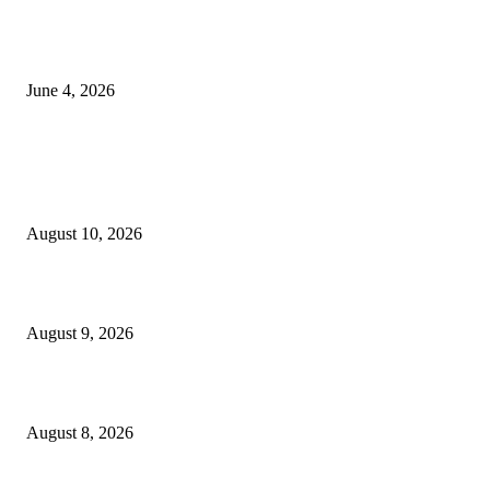
व्हीआयपी कॉलनी खूनप्रकरणी तपास वेगात; आरोपींकडून घटनास्थळी पुनर्रचना, उर्वरित त
शोध सुरू
June 4, 2026
POPULAR POSTS
फैजपूर-सावदा शहरातील बेशिस्त रिक्षा चालक आणि दुकानांच्या अतिक्रमनावर प्रशासनाच
कारवाई कधी?
August 10, 2026
कापूरहोळ पुलाखाली अज्ञात युवकाचा मृतदेह, पोलिसांकडून तपास सुरु..
August 9, 2026
भुसावळच्या पाणीप्रश्नाला मिळणार ‘अमृत’ बळ!
August 8, 2026
POPULAR CATEGORY