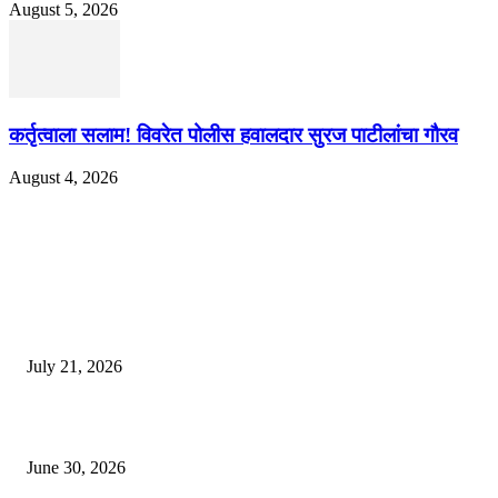
August 5, 2026
कर्तृत्वाला सलाम! विवरेत पोलीस हवालदार सुरज पाटीलांचा गौरव
August 4, 2026
EDITOR PICKS
दिल्लीतील सोनम वांगचुक यांच्या आंदोलनाला पाठिंबा म्हणून भगूर येथे केंद्र सरकारचा निषे
July 21, 2026
कुंभमेळा प्राधिकरणाचा सिंहस्थ कुंभमेळ्यासाठी 4500 बसेसने भाविकांच्या प्रवासाचे नियो
June 30, 2026