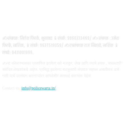
ABOUT US
✍️संपादक: निलेश फिरके, भुसावळ 📱संपर्क: 9960333469/ ✍️ संपादक : उमेश
फिरके, नाशिक, 📱संपर्क: 9637519059/ ✍️उपसंपादक राज निकाळे, नाशिक 📱
संपर्क: 8411001999.
✍️या संकेतस्थळावर प्रकाशित झालेला सर्व मजकूर, लेख आणि त्याचे हक्क , जबाबदारी''
संबंधित लेखकांकडे आहेत. प्रसिद्ध झालेल्या मजकुराशी संपादक सहमत असतीलच असे
नाही याचे उल्लंघन करणाऱ्यांवर कायदेशीर कारवाई करण्यात येईल.
Contact us:
info@policewarta.in/
FOLLOW US