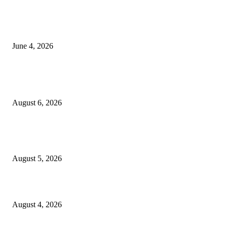
व्हीआयपी कॉलनी खूनप्रकरणी तपास वेगात; आरोपींकडून घटनास्थळी पुनर्रचना, उर्वरित त
शोध सुरू
June 4, 2026
POPULAR POSTS
लग्नाचे आमिष दाखवून तीन वर्षे अत्याचार केल्याप्रकरणी तरुणासह तिघांविरुद्ध गुन्हा
August 6, 2026
पीपल्स रिपब्लिकन पार्टीचे उपवर्गीकरणाच्या विरोधात महसूल आयुक्त कार्यालयावर निदर्शने
आंदोलन!
August 5, 2026
कर्तृत्वाला सलाम! विवरेत पोलीस हवालदार सुरज पाटीलांचा गौरव
August 4, 2026
POPULAR CATEGORY