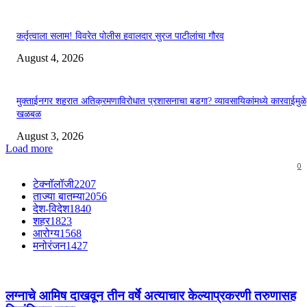
कर्तृत्वाला सलाम! विवरेत पोलीस हवालदार सुरज पाटीलांचा गौरव
August 4, 2026
मुक्ताईनगर शहरात अतिक्रमणाविरोधात प्रशासनाचा बडगा? व्यावसायिकांमध्ये कारवाईमुळे
खळबळ
August 3, 2026
Load more
0
टेक्नॉलॉजी
2207
ताज्या बातम्या
2056
देश-विदेश
1840
शहर
1823
आरोग्य
1568
मनोरंजन
1427
लग्नाचे आमिष दाखवून तीन वर्षे अत्याचार केल्याप्रकरणी तरुणासह