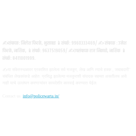
ABOUT US
✍️संपादक: निलेश फिरके, भुसावळ 📱संपर्क: 9960333469/ ✍️ संपादक : उमेश
फिरके, नाशिक, 📱संपर्क: 9637519059/ ✍️उपसंपादक राज निकाळे, नाशिक 📱
संपर्क: 8411001999.
✍️या संकेतस्थळावर प्रकाशित झालेला सर्व मजकूर, लेख आणि त्याचे हक्क , जबाबदारी''
संबंधित लेखकांकडे आहेत. प्रसिद्ध झालेल्या मजकुराशी संपादक सहमत असतीलच असे
नाही याचे उल्लंघन करणाऱ्यांवर कायदेशीर कारवाई करण्यात येईल.
Contact us:
info@policewarta.in/
FOLLOW US