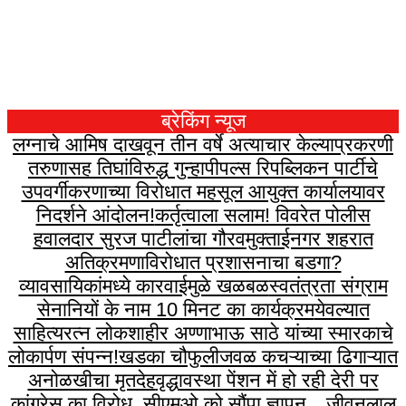
ब्रेकिंग न्यूज
लग्नाचे आमिष दाखवून तीन वर्षे अत्याचार केल्याप्रकरणी
तरुणासह तिघांविरुद्ध गुन्हा
पीपल्स रिपब्लिकन पार्टीचे
उपवर्गीकरणाच्या विरोधात महसूल आयुक्त कार्यालयावर
निदर्शने आंदोलन!
कर्तृत्वाला सलाम! विवरेत पोलीस
हवालदार सुरज पाटीलांचा गौरव
मुक्ताईनगर शहरात
अतिक्रमणाविरोधात प्रशासनाचा बडगा?
व्यावसायिकांमध्ये कारवाईमुळे खळबळ
स्वतंत्रता संग्राम
सेनानियों के नाम 10 मिनट का कार्यक्रम
येवल्यात
साहित्यरत्न लोकशाहीर अण्णाभाऊ साठे यांच्या स्मारकाचे
लोकार्पण संपन्न!
खडका चौफुलीजवळ कचऱ्याच्या ढिगाऱ्यात
अनोळखीचा मृतदेह
वृद्धावस्था पेंशन में हो रही देरी पर
कांग्रेस का विरोध, सीएमओ को सौंपा ज्ञापन…
जीवनलाल