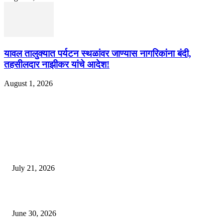
यावल तालुक्यात पर्यटन स्थळांवर जाण्यास नागरिकांना बंदी,
तहसीलदार नाझीकर यांचे आदेश!
August 1, 2026
EDITOR PICKS
दिल्लीतील सोनम वांगचुक यांच्या आंदोलनाला पाठिंबा म्हणून भगूर येथे केंद्र सरकारचा निषे
July 21, 2026
कुंभमेळा प्राधिकरणाचा सिंहस्थ कुंभमेळ्यासाठी 4500 बसेसने भाविकांच्या प्रवासाचे नियो
June 30, 2026